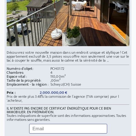
Découvrez votre nouvelle maison dans un endroit unique et idyllique ! Cet
appartement exclusif de 3,5 pièces vous offre non seulement une vue sur le
lac à couper le souffle, mais aussi le calme et la sérénité de la ...
Numéro d´objet:
PCH0172
Chambres:
4
Espace vital :
110,00m²
Taille de la propriété:
,00m²
Emplacement - la région :
Schwyz(CH) Suisse
Prix :
2.000.000,00 €
Prix de vente plus 3.48% la commission de l´agence (TVA comprise) pour l
´acheteur,
IL N'EXISTE PAS ENCORE DE CERTIFICAT ÉNERGÉTIQUE POUR CE BIEN
IMMOBILIER. EN PRÉPARATION.
Toutes indiquations de superficie sont des informations approximatives. Toutes
informations sans garanties.