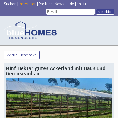
Suchen
|
Inserieren
|
Partner
|
News
de
|
en
|
fr
<< zur Suchmaske
Fünf Hektar gutes Ackerland mit Haus und
Gemüseanbau