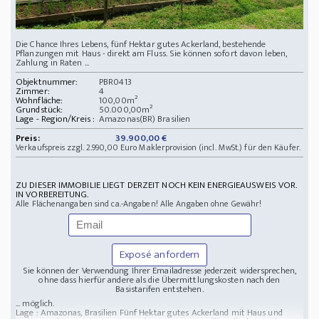
Die Chance Ihres Lebens, fünf Hektar gutes Ackerland, bestehende
Pflanzungen mit Haus - direkt am Fluss. Sie können sofort davon leben,
Zahlung in Raten ...
Objektnummer:
PBR0413
Zimmer:
4
Wohnfläche:
100,00m²
Grundstück:
50.000,00m²
Lage - Region/Kreis :
Amazonas(BR) Brasilien
Preis:
39.900,00 €
Verkaufspreis zzgl. 2.990,00 Euro Maklerprovision (incl. MwSt.) für den Käufer.
ZU DIESER IMMOBILIE LIEGT DERZEIT NOCH KEIN ENERGIEAUSWEIS VOR.
IN VORBEREITUNG.
Alle Flächenangaben sind ca.-Angaben! Alle Angaben ohne Gewähr!
Exposé anfordern
Sie können der Verwendung Ihrer Emailadresse jederzeit widersprechen,
ohne dass hierfür andere als die Übermittlungskosten nach den
Basistarifen entstehen.
... möglich.
Lage : Amazonas, Brasilien
Fünf Hektar gutes Ackerland mit Haus und