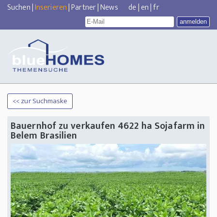
Suchen
|
Inserieren
|
Partner
|
News
de
|
en
|
fr
<< zur Suchmaske
Bauernhof zu verkaufen 4622 ha Sojafarm in
Belem Brasilien