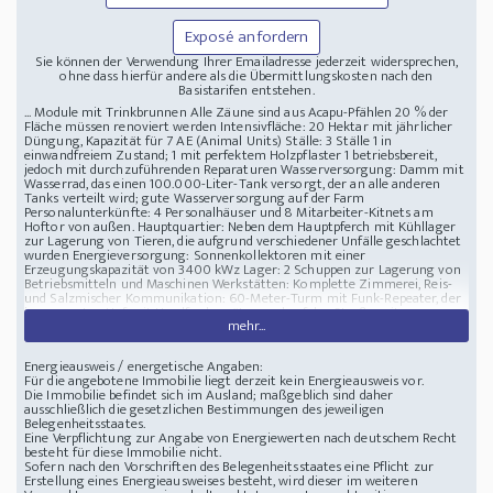
Exposé anfordern
Sie können der Verwendung Ihrer Emailadresse jederzeit widersprechen,
ohne dass hierfür andere als die Übermittlungskosten nach den
Basistarifen entstehen.
... Module mit Trinkbrunnen Alle Zäune sind aus Acapu-Pfählen 20 % der
Fläche müssen renoviert werden Intensivfläche: 20 Hektar mit jährlicher
Düngung, Kapazität für 7 AE (Animal Units) Ställe: 3 Ställe 1 in
einwandfreiem Zustand; 1 mit perfektem Holzpflaster 1 betriebsbereit,
jedoch mit durchzuführenden Reparaturen Wasserversorgung: Damm mit
Wasserrad, das einen 100.000-Liter-Tank versorgt, der an alle anderen
Tanks verteilt wird; gute Wasserversorgung auf der Farm
Personalunterkünfte: 4 Personalhäuser und 8 Mitarbeiter-Kitnets am
Hoftor von außen. Hauptquartier: Neben dem Hauptpferch mit Kühllager
zur Lagerung von Tieren, die aufgrund verschiedener Unfälle geschlachtet
wurden Energieversorgung: Sonnenkollektoren mit einer
Erzeugungskapazität von 3400 kWz Lager: 2 Schuppen zur Lagerung von
Betriebsmitteln und Maschinen Werkstätten: Komplette Zimmerei, Reis-
und Salzmischer Kommunikation: 60-Meter-Turm mit Funk-Repeater, der
im gesamten Hof mit Handfunkgeräten und auf der Straße mit
mehr...
Basisfunkgerät kommuniziert Tierhaltung: Auffangbereich für 800 Tiere
Anbau: 4 Hektar Acu-Gras-Unkraut, 3 Hektar Kakao und 6 Hektar Acaí
Frucht-Palmen in Umsetzung Zahlungsbedingungen: 60 % Anzahlung
Energieausweis / energetische Angaben:
erforderlich
Für die angebotene Immobilie liegt derzeit kein Energieausweis vor.
Lage : Brasilien, Paragominas Region Stadt Belem - 50 km von der Stadt
Die Immobilie befindet sich im Ausland; maßgeblich sind daher
Paragominas entfernt
Bauernhof zu verkaufen 4622 ha Sojafarm in Belem
ausschließlich die gesetzlichen Bestimmungen des jeweiligen
Brasilien
Belegenheitsstaates.
Eine Verpflichtung zur Angabe von Energiewerten nach deutschem Recht
besteht für diese Immobilie nicht.
Sofern nach den Vorschriften des Belegenheitsstaates eine Pflicht zur
Erstellung eines Energieausweises besteht, wird dieser im weiteren