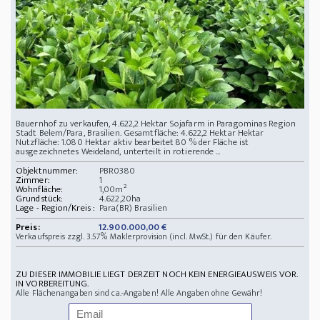
Bauernhof zu verkaufen, 4.622,2 Hektar Sojafarm in Paragominas Region
Stadt Belem/Para, Brasilien. Gesamtfläche: 4.622,2 Hektar Hektar
Nutzfläche: 1.080 Hektar aktiv bearbeitet 80 % der Fläche ist
ausgezeichnetes Weideland, unterteilt in rotierende ...
Objektnummer:
PBR0380
Zimmer:
1
Wohnfläche:
1,00m²
Grundstück:
4.622,20ha
Lage - Region/Kreis :
Para(BR) Brasilien
Preis:
12.900.000,00 €
Verkaufspreis zzgl. 3.57% Maklerprovision (incl. MwSt.) für den Käufer.
ZU DIESER IMMOBILIE LIEGT DERZEIT NOCH KEIN ENERGIEAUSWEIS VOR.
IN VORBEREITUNG.
Alle Flächenangaben sind ca.-Angaben! Alle Angaben ohne Gewähr!