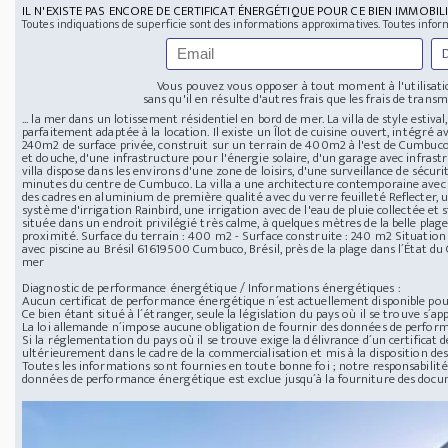
IL N'EXISTE PAS ENCORE DE CERTIFICAT ÉNERGÉTIQUE POUR CE BIEN IMMOBILI
Toutes indiquations de superficie sont des informations approximatives. Toutes infor
Vous pouvez vous opposer à tout moment à l'utilisatio
sans qu'il en résulte d'autres frais que les frais de transmi
... la mer dans un lotissement résidentiel en bord de mer. La villa de style estiva
parfaitement adaptée à la location. Il existe un Îlot de cuisine ouvert, intégré a
240m2 de surface privée, construit sur un terrain de 400m2 à l'est de Cumbuco.
et douche, d'une infrastructure pour l'énergie solaire, d'un garage avec infrast
villa dispose dans les environs d'une zone de loisirs, d'une surveillance de sécu
minutes du centre de Cumbuco. La villa a une architecture contemporaine avec 
des cadres en aluminium de première qualité avec du verre feuilleté Reflecte
système d'irrigation Rainbird, une irrigation avec de l'eau de pluie collectée et 
située dans un endroit privilégié très calme, à quelques mètres de la belle plag
proximité. Surface du terrain : 400 m2 - Surface construite : 240 m2 Situation :
avec piscine au Brésil
61619500 Cumbuco, Brésil, près de la plage dans l´État du
mer
Diagnostic de performance énergétique / Informations énergétiques :
Aucun certificat de performance énergétique n´est actuellement disponible pour
Ce bien étant situé à l´étranger, seule la législation du pays où il se trouve s´app
La loi allemande n´impose aucune obligation de fournir des données de perfor
Si la réglementation du pays où il se trouve exige la délivrance d´un certificat
ultérieurement dans le cadre de la commercialisation et mis à la disposition des
Toutes les informations sont fournies en toute bonne foi ; notre responsabilité 
données de performance énergétique est exclue jusqu´à la fourniture des doc