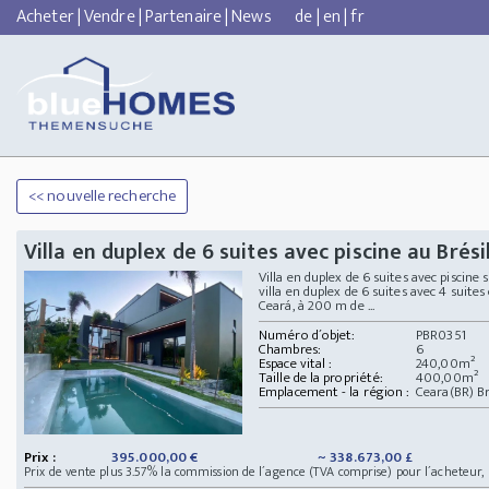
Acheter
|
Vendre
|
Partenaire
|
News
de
|
en
|
fr
<< nouvelle recherche
Villa en duplex de 6 suites avec piscine au Brési
Villa en duplex de 6 suites avec piscine 
villa en duplex de 6 suites avec 4 suite
Ceará, à 200 m de ...
Numéro d´objet:
PBR0351
Chambres:
6
Espace vital :
240,00m²
Taille de la propriété:
400,00m²
Emplacement - la région :
Ceara(BR) Br
Prix :
395.000,00 €
~ 338.673,00 £
Prix de vente plus 3.57% la commission de l´agence (TVA comprise) pour l´acheteur,