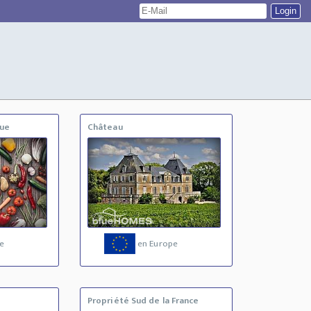
que
Château
e
en Europe
Propriété Sud de la France