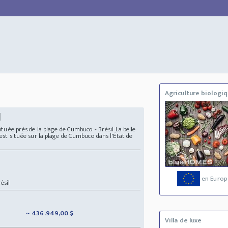
Agriculture biologi
l
située près de la plage de Cumbuco - Brésil La belle
s est située sur la plage de Cumbuco dans l'État de
en Europ
ésil
~ 436.949,00 $
Villa de luxe