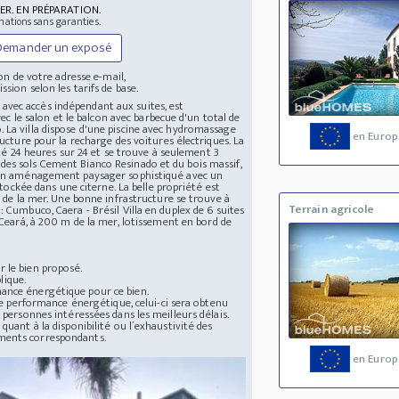
ER. EN PRÉPARATION.
mations sans garanties.
Demander un exposé
n de votre adresse e-mail,
ssion selon les tarifs de base.
l, avec accès indépendant aux suites, est
vec le salon et le balcon avec barbecue d'un total de
 La villa dispose d'une piscine avec hydromassage
en Europ
ructure pour la recharge des voitures électriques. La
rité 24 heures sur 24 et se trouve à seulement 3
des sols Cement Bianco Resinado et du bois massif,
r, un aménagement paysager sophistiqué avec un
stockée dans une citerne. La belle propriété est
e de la mer. Une bonne infrastructure se trouve à
Terrain agricole
 Cumbuco, Caera - Brésil Villa en duplex de 6 suites
 Ceará, à 200 m de la mer, lotissement en bord de
 le bien proposé.
lique.
mance énergétique pour ce bien.
 de performance énergétique, celui-ci sera obtenu
 personnes intéressées dans les meilleurs délais.
quant à la disponibilité ou l´exhaustivité des
uments correspondants.
en Europ