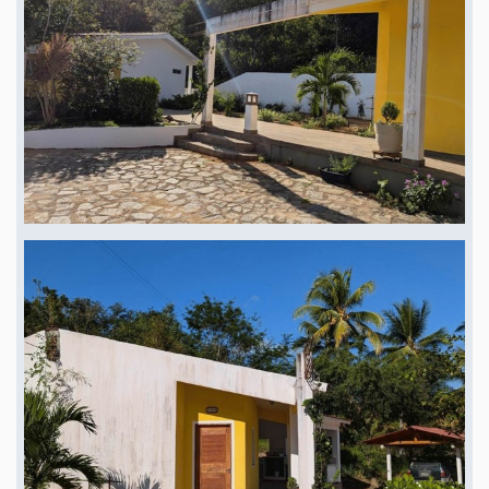
kümmert sich um praktisch alle Wartungs- und Bauarbeiten auf der Finca.
Für die Interaktion mit den Behörden, Steuererklärung etc. kann ich einen
jungen Rechtsanwalt empfehlen, der mir schon oft geholfen hat und gut
Englisch und ein bisschen Deutsch spricht. Als Kaufpreis stelle ich mir ca.
Euro 200.000 netto, nach Abzug der Nebenkosten, vor. Für den Käufer
fallen die Notar- und Beurkundungskosten sowie die Grunderwerbsteuer
(ITBI, ca. 3%) an. Interessierten kann ich die Übernahme des Hausrates,
einschließlich einer gut ausgestatteten Holz- und Metallwerkstatt mit
Kreissäge, Fräse und Kombi-Hobelmaschine, Schweißgerät, Motorsäge,
Motorsense etc. anbieten. Preis VB.
Lage : Paraiba, Küste Brasilien
Finca Residential Meernähe
58322-000
Conde, Brasilien, Granja Santa Veronica, Meernähe. Umgeben von sattem
Grün, sehr ruhig und trotzdem verkehrsgünstig gelegen. 30min zum
Flughafen Joao Pessoa, 1:30h zum Flughafen Recife und ca. 10km zum
Strand bei Jacumar, Tabatinga etc.. 4km zur Autobahn (BR101) und 15km
nach Joao Pessoa und dem Strand von Bessa