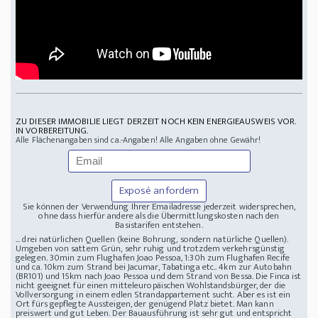
ZU DIESER IMMOBILIE LIEGT DERZEIT NOCH KEIN ENERGIEAUSWEIS VOR.
IN VORBEREITUNG.
Alle Flächenangaben sind ca.-Angaben! Alle Angaben ohne Gewähr!
Exposé anfordern
Sie können der Verwendung Ihrer Emailadresse jederzeit widersprechen,
ohne dass hierfür andere als die Übermittlungskosten nach den
Basistarifen entstehen.
... drei natürlichen Quellen (keine Bohrung, sondern natürliche Quellen).
Umgeben von sattem Grün, sehr ruhig und trotzdem verkehrsgünstig
gelegen. 30min zum Flughafen Joao Pessoa, 1:30h zum Flughafen Recife
und ca. 10km zum Strand bei Jacumar, Tabatinga etc.. 4km zur Autobahn
(BR101) und 15km nach Joao Pessoa und dem Strand von Bessa. Die Finca ist
nicht geeignet für einen mitteleuropäischen Wohlstandsbürger, der die
Vollversorgung in einem edlen Strandappartement sucht. Aber es ist ein
Ort fürs gepflegte Aussteigen, der genügend Platz bietet. Man kann
preiswert und gut Leben. Der Bauausführung ist sehr gut und entspricht