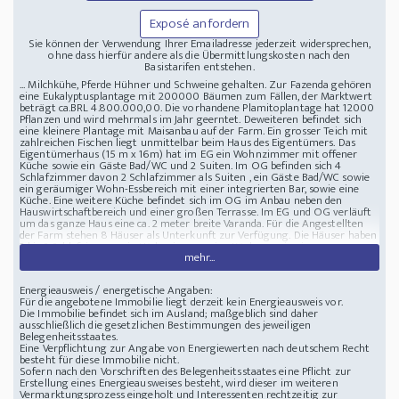
Exposé anfordern
Sie können der Verwendung Ihrer Emailadresse jederzeit widersprechen,
ohne dass hierfür andere als die Übermittlungskosten nach den
Basistarifen entstehen.
... Milchkühe, Pferde Hühner und Schweine gehalten. Zur Fazenda gehören
eine Eukalyptusplantage mit 200000 Bäumen zum Fällen, der Marktwert
beträgt ca.BRL 4.800.000,00. Die vorhandene Plamitoplantage hat 12000
Pflanzen und wird mehrmals im Jahr geerntet. Deweiteren befindet sich
eine kleinere Plantage mit Maisanbau auf der Farm. Ein grosser Teich mit
zahlreichen Fischen liegt unmittelbar beim Haus des Eigentümers. Das
Eigentümerhaus (15 m x 16m) hat im EG ein Wohnzimmer mit offener
Küche sowie ein Gäste Bad/WC und 2 Suiten. Im OG befinden sich 4
Schlafzimmer davon 2 Schlafzimmer als Suiten , ein Gäste Bad/WC sowie
ein geräumiger Wohn-Essbereich mit einer integrierten Bar, sowie eine
Küche. Eine weitere Küche befindet sich im OG im Anbau neben den
Hauswirtschaftbereich und einer großen Terrasse. Im EG und OG verläuft
um das ganze Haus eine ca. 2 meter breite Varanda. Für die Angestellten
der Farm stehen 8 Häuser als Unterkunft zur Verfügung. Die Häuser haben
2 bis 3 Schlafzimmer, ein Wohnzimmer, eine Küche, sowie einen
mehr...
Hauswirtschaftsbereich und teilweise Terrasse. Ein separater Anbau mit ca.
250 m² , 2 Bädern, Churrasqueira und Pizzaofen dient als Fest/Partysaal. Im
Kaufpreis sind eine komplette Elektrische Melkanlage, ein Milchtank,
Energieausweis / energetische Angaben:
Traktoren und andere Landwirtschaftliche Geräte enthalten, sowie
Für die angebotene Immobilie liegt derzeit kein Energieausweis vor.
Stallungen für Rinder, Pferde, Schweine und Hühner. Die Wasserversorgung
Die Immobilie befindet sich im Ausland; maßgeblich sind daher
ist durch einen großen Fluss der durch die Farm fließt und 2 Stauseen
ausschließlich die gesetzlichen Bestimmungen des jeweiligen
sichergestellt. Kaufpreis in der Landeswährung: BRL 13.000.000,00 ca.
Belegenheitsstaates.
EURO 2.500.000,00
Eine Verpflichtung zur Angabe von Energiewerten nach deutschem Recht
Lage zwischen: Rio Bonito und Silva Jardim, Lage absolut Einzellage eben,
besteht für diese Immobilie nicht.
Blick Panoramablick
Versorgung Telefon, Strom, Gas FlaschenGas
Sofern nach den Vorschriften des Belegenheitsstaates eine Pflicht zur
Bauernhof mit 243 ha in Rio de Janeiro
28820-000 Rio de Janeiro, zwischen
Erstellung eines Energieausweises besteht, wird dieser im weiteren
den Städten Rio Bonito und Silva Jardim ca. 1 Autostunde von der Stadt Rio
Vermarktungsprozess eingeholt und Interessenten rechtzeitig zur
de Janeiro entfernt. Der Zugang zur Fazenda liegt ca. 3 km von der