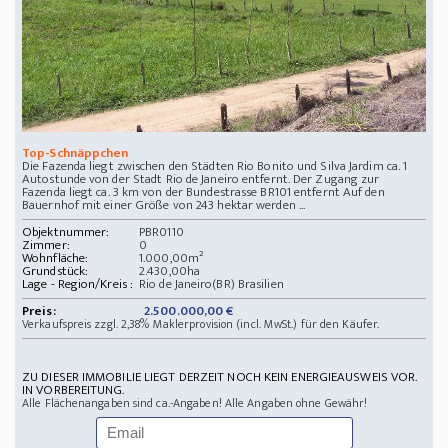
Top-Schnäppchen
Die Fazenda liegt zwischen den Städten Rio Bonito und Silva Jardim ca. 1
Autostunde von der Stadt Rio de Janeiro entfernt. Der Zugang zur
Fazenda liegt ca. 3 km von der Bundestrasse BR101 entfernt Auf den
Bauernhof mit einer Größe von 243 hektar werden ...
Objektnummer:
PBR0110
Zimmer:
0
Wohnfläche:
1.000,00m²
Grundstück:
2.430,00ha
Lage - Region/Kreis :
Rio de Janeiro(BR) Brasilien
Preis:
2.500.000,00 €
Verkaufspreis zzgl. 2,38% Maklerprovision (incl. MwSt.) für den Käufer.
ZU DIESER IMMOBILIE LIEGT DERZEIT NOCH KEIN ENERGIEAUSWEIS VOR.
IN VORBEREITUNG.
Alle Flächenangaben sind ca.-Angaben! Alle Angaben ohne Gewähr!