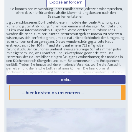
Exposé anfordern
Sie können der Verwendung Ihrer Emailadresse jederzeit widersprechen,
ohne dass hierfür andere als die Übermittlungskosten nach den
Basistarifen entstehen.
... gut erschlossenes Dorf bietet diese Immobilie die ideale Mischung aus
Ruhe und guter Anbindung, 15 km von einem erstklassigen Golfplatz und
33 km vom internationalen Flughafen Varna entfernt. Outdoor-Fans
werden die Nähe zum berühmten Naturschutzgebiet Batova zu schätzen
wissen, das sich perfekt eignet, um die natürliche Schönheit der Umgebung
zu erkunden und zu genießen. Dieses wunderschön gestaltete Haus
erstreckt sich über 104 m² und steht auf einem 733 m² großen
Grundstück. Der Grundriss umfasst zwei geräumige Schlafzimmer, jedes
mit eigenem Bad, was Komfort und Privatsphäre gewährleistet. Das
Herzstück des Hauses bildet ein großzügiges Wohnzimmer, das nahtlos in
den Küchenbereich übergeht und zum Beisammensein und Entspannen
einlädt. Treten Sie hinaus auf die einladende Veranda, wo Sie die Aussicht
genießen und die frische Luft einatmen können. Die Immobilie ist
hochwertig ausgestattet und befindet sich in ausgezeichnetem Zustand -
bereit für Ihren Einzug, damit Sie Ihren Traum verwirklichen können. Dank
mehr...
der nach Süden ausgerichteten Fenstertüren strömt reichlich Tageslicht
ins Innere und schafft eine warme und einladende Atmosphäre. Zu den
weiteren Ausstattungsmerkmalen gehören eine Alarmanlage,
Solarleuchten, zwei Parkplätze und ein gemütlicher Bio-Kamin, die alle zu
... hier kostenlos inserieren ...
einem nachhaltigen und sicheren Lebensstil beitragen. Es besteht zudem
die Möglichkeit, ein Haus mit 3 Schlafzimmern in der Nähe zu erwerben.
Niedrigenergiehaus in Bulgarien 7 km vom Strand entfernt
9000 Varna,
Bulgarien, mit offenem Panoramablick, in perfekter Lage, nur 7 km vom
atemberaubenden Strand und dem bekannten Ferienort Albena entfernt.
Eingebettet in ein gut erschlossenes Dorf, 15 km von einem erstklassigen
Golfplatz und 33 km vom internationalen Flughafen Varna