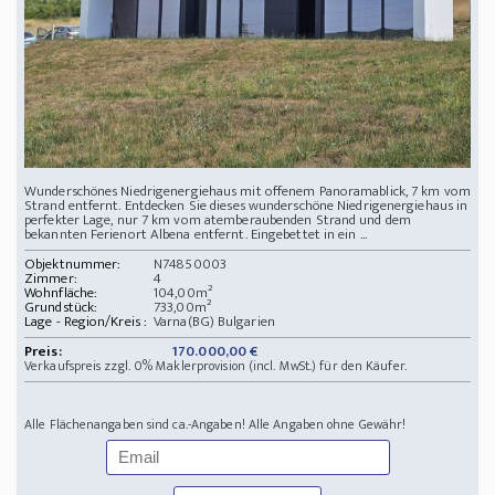
Wunderschönes Niedrigenergiehaus mit offenem Panoramablick, 7 km vom
Strand entfernt. Entdecken Sie dieses wunderschöne Niedrigenergiehaus in
perfekter Lage, nur 7 km vom atemberaubenden Strand und dem
bekannten Ferienort Albena entfernt. Eingebettet in ein ...
Objektnummer:
N74850003
Zimmer:
4
Wohnfläche:
104,00m²
Grundstück:
733,00m²
Lage - Region/Kreis :
Varna(BG) Bulgarien
Preis:
170.000,00 €
Verkaufspreis zzgl. 0% Maklerprovision (incl. MwSt.) für den Käufer.
Alle Flächenangaben sind ca.-Angaben! Alle Angaben ohne Gewähr!