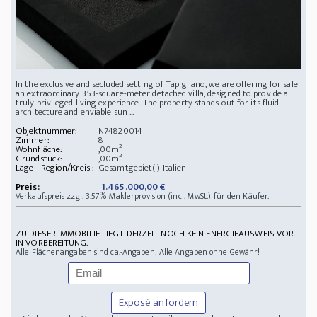
In the exclusive and secluded setting of Tapigliano, we are offering for sale
an extraordinary 353-square-meter detached villa, designed to provide a
truly privileged living experience. The property stands out for its fluid
architecture and enviable sun ...
Objektnummer:
N74820014
Zimmer:
8
Wohnfläche:
,00m²
Grundstück:
,00m²
Lage - Region/Kreis :
Gesamtgebiet(I) Italien
Preis:
1.465.000,00 €
Verkaufspreis zzgl. 3.57% Maklerprovision (incl. MwSt.) für den Käufer.
ZU DIESER IMMOBILIE LIEGT DERZEIT NOCH KEIN ENERGIEAUSWEIS VOR.
IN VORBEREITUNG.
Alle Flächenangaben sind ca.-Angaben! Alle Angaben ohne Gewähr!
Exposé anfordern