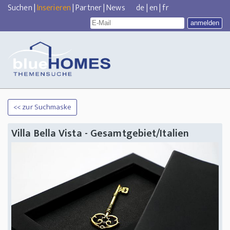
Suchen
|
Inserieren
|
Partner
|
News
de
|
en
|
fr
<< zur Suchmaske
Villa Bella Vista - Gesamtgebiet/Italien