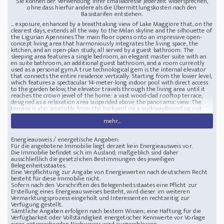
Sie können der Verwendung Ihrer Emailadresse jederzeit widersprechen,
ohne dass hierfür andere als die Übermittlungskosten nach den
Basistarifen entstehen.
... exposure, enhanced by a breathtaking view of Lake Maggiore that, on the
clearest days, extends all the way to the Milan skyline and the silhouette of
the Ligurian Apennines.The main floor opens onto an impressive open-
concept living area that harmoniously integrates the living space, the
kitchen, and an open-plan study, all served by a guest bathroom. The
sleeping area features a single bedroom, an elegant master suite with an
en suite bathroom, an additional guest bathroom, and a room currently
used as a personal gym.A true technological gem is the internal elevator
that connects the entire residence vertically. Starting from the lower level,
which features a spectacular 14-meter-long indoor pool with direct access
to the garden below, the elevator travels through the living area until it
reaches the crown jewel of the home: a vast wood-clad rooftop terrace,
designed as a relaxation area suspended above the panoramic view. The
terrace is also accessible from the backyard via a walkway.Rounding out
this prestigious property is a detached guesthouse-complete with a living
mehr...
room, bedroom, and private bathroom-a well-maintained garden
surrounding the property, and a modern garage with an electric sectional
door. A home without compromise, designed to inspire and strategically
Energieausweis / energetische Angaben:
located thanks to its proximity to major highways, which provide quick
Für die angebotene Immobilie liegt derzeit kein Energieausweis vor.
access to both downtown Milan and Milan Malpensa International Airport,
Die Immobilie befindet sich im Ausland; maßgeblich sind daher
making it ideal for a global clientele as well.
ausschließlich die gesetzlichen Bestimmungen des jeweiligen
Lage Located in Tapigliano (Alto Vergante), on a sunny hillside, the villa
Belegenheitsstaates.
offers privacy and a unique view of Lake Maggiore and the Milan skyline.
Eine Verpflichtung zur Angabe von Energiewerten nach deutschem Recht
The location combines the tranquility of nature with the convenience of
besteht für diese Immobilie nicht.
the amenities and towns of Arona and Stresa. The location is strategically
Sofern nach den Vorschriften des Belegenheitsstaates eine Pflicht zur
convenient: via the nearby A26 highway, Milan Malpensa International
Erstellung eines Energieausweises besteht, wird dieser im weiteren
Airport is just 35-40 minutes away, while downtown Milan is about an
Vermarktungsprozess eingeholt und Interessenten rechtzeitig zur
hour away.
Ausstattung The villa features a spectacular 14-meter indoor
Verfügung gestellt.
pool and a private elevator that serves all levels. Comfort is guaranteed
Sämtliche Angaben erfolgen nach bestem Wissen; eine Haftung für die
thanks to the garage with an electric sectional door, a room currently used
Verfügbarkeit oder Vollständigkeit energetischer Kennwerte vor Vorlage
as a gym, and a dedicated laundry room. The outdoor areas include a