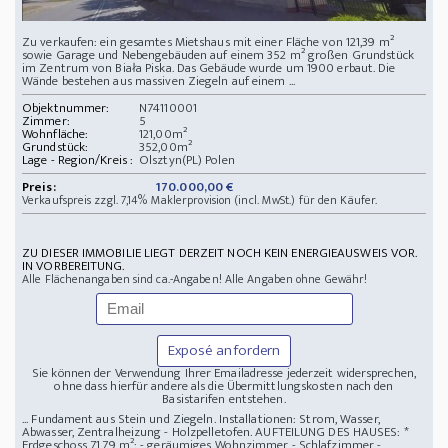
Zu verkaufen: ein gesamtes Mietshaus mit einer Fläche von 121,39 m²
sowie Garage und Nebengebäuden auf einem 352 m² großen Grundstück
im Zentrum von Biała Piska. Das Gebäude wurde um 1900 erbaut. Die
Wände bestehen aus massiven Ziegeln auf einem ...
Objektnummer:
N74110001
Zimmer:
5
Wohnfläche:
121,00m²
Grundstück:
352,00m²
Lage - Region/Kreis :
Olsztyn(PL) Polen
Preis:
170.000,00 €
Verkaufspreis zzgl. 7,14% Maklerprovision (incl. MwSt.) für den Käufer.
ZU DIESER IMMOBILIE LIEGT DERZEIT NOCH KEIN ENERGIEAUSWEIS VOR.
IN VORBEREITUNG.
Alle Flächenangaben sind ca.-Angaben! Alle Angaben ohne Gewähr!
Exposé anfordern
Sie können der Verwendung Ihrer Emailadresse jederzeit widersprechen,
ohne dass hierfür andere als die Übermittlungskosten nach den
Basistarifen entstehen.
... Fundament aus Stein und Ziegeln. Installationen: Strom, Wasser,
Abwasser, Zentralheizung - Holzpelletofen. AUFTEILUNG DES HAUSES: *
Erdgeschoss 71,79 m²: - geräumiges Wohnzimmer - Schlafzimmer -