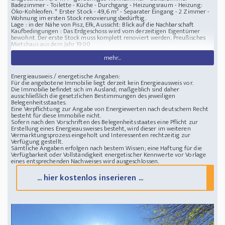
Badezimmer - Toilette - Küche - Durchgang - Heizungsraum - Heizung:
Öko-Kohleofen. * Erster Stock - 49,6 m² - Separater Eingang - 2 Zimmer -
Wohnung im ersten Stock renovierungsbedürftig.
Lage : in der Nähe von Pisz, Ełk, Aussicht: Blick auf die Nachbarschaft
Kaufbedingungen : Das Erdgeschoss wird vom derzeitigen Eigentümer
bewohnt. Der erste Stock muss komplett renoviert werden.
Preußisches
Mietshaus aus dem Jahr 1900
mehr...
Energieausweis / energetische Angaben:
Für die angebotene Immobilie liegt derzeit kein Energieausweis vor.
Die Immobilie befindet sich im Ausland; maßgeblich sind daher
ausschließlich die gesetzlichen Bestimmungen des jeweiligen
Belegenheitsstaates.
Eine Verpflichtung zur Angabe von Energiewerten nach deutschem Recht
besteht für diese Immobilie nicht.
Sofern nach den Vorschriften des Belegenheitsstaates eine Pflicht zur
Erstellung eines Energieausweises besteht, wird dieser im weiteren
Vermarktungsprozess eingeholt und Interessenten rechtzeitig zur
Verfügung gestellt.
Sämtliche Angaben erfolgen nach bestem Wissen; eine Haftung für die
Verfügbarkeit oder Vollständigkeit energetischer Kennwerte vor Vorlage
eines entsprechenden Nachweises wird ausgeschlossen.
... hier kostenlos inserieren ...