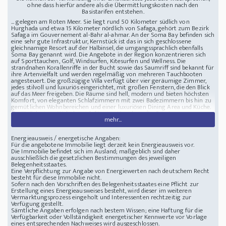
ohne dass hierfür andere als die Übermittlungskosten nach den
Basistarifen entstehen.
... gelegen am Roten Meer. Sie liegt rund 50 Kilometer südlich von
Hurghada und etwa 15 Kilometer nördlich von Safaga, gehört zum Bezirk
Safaga im Gouvernement al-Bahr al-ahmar. An der Soma Bay befinden sich
eine sehr gute Infrastruktur, Kernstück ist das in sich geschlossene
gleichnamige Resort auf der Halbinsel, die umgangssprachlich ebenfalls
Soma Bay genannt wird. Die Angebote in der Region konzentrieren sich
auf Sporttauchen, Golf, Windsurfen, Kitesurfen und Wellness. Die
strandnahen Korallenriffe in der Bucht sowie das Saumriff sind bekannt für
ihre Artenvielfalt und werden regelmäßig von mehreren Tauchbooten
angesteuert. Die großzügige Villa verfügt über vier geräumige Zimmer,
jedes stilvoll und luxuriös eingerichtet, mit großen Fenstern, die den Blick
auf das Meer freigeben. Die Räume sind hell, modern und bieten höchsten
Komfort, von eleganten Schlafzimmern mit zwei Badezimmern bis hin zu
gemütlichen Wohnbereichen und einer luxuriösen Dining Area und Küche.
Zusätzlich einen Wohnbereich für eine Hausdame/Au Pair. Im
mehr...
Außenbereich erwartet Sie ein großzügiger Infinity-Pool, der scheinbar
mit dem Meer verschmilzt, umgeben von einer großzügigen
Sonnenterrasse. Hier können Sie in völliger Privatsphäre entspannen und
Energieausweis / energetische Angaben:
den Blick auf das weite Meer und den glitzernden Horizont genießen. Die
Für die angebotene Immobilie liegt derzeit kein Energieausweis vor.
Villa ist mit einem Pool und Erholungsbereichen, das höchsten Ansprüchen
Die Immobilie befindet sich im Ausland; maßgeblich sind daher
gerecht wird, ausgestattet. Der nahe Zugang zum Strand und die
ausschließlich die gesetzlichen Bestimmungen des jeweiligen
unberührte Natur rund um die Villa machen sie zu einem perfekten
Belegenheitsstaates.
Rückzugsort für alle, die Exklusivität, Ruhe und luxuriöses Wohnen am
Eine Verpflichtung zur Angabe von Energiewerten nach deutschem Recht
Meer suchen. Anzahl der Zimmer : 3 + Dienstmädchenzimmer Grundstück
besteht für diese Immobilie nicht.
: 524 m2 BUA: 182 m2 - Gesamtpreis : USD 1,521,000 - Anzahlung : USD
Sofern nach den Vorschriften des Belegenheitsstaates eine Pflicht zur
332,100 - nach 1 Jahr : USD 132,100 - 27 gleiche vierteljährliche Raten USD
Erstellung eines Energieausweises besteht, wird dieser im weiteren
39,141 - Bar-Preis: USD 1.323.000 Die erste Rate wird nach 3 Monaten ab der
Vermarktungsprozess eingeholt und Interessenten rechtzeitig zur
Anzahlung fällig. Zusätzliche Kosten: - USD 6.200 für die Mitgliedschaft im
Verfügung gestellt.
Clubhouse, zu zahlen in den ersten 4 Raten jede Rate EGP 75k (Preis für
Sämtliche Angaben erfolgen nach bestem Wissen; eine Haftung für die
diesen Tag 6/9/2024) - Nebenkosten: 700 USD für Strom, 700 USD für
Verfügbarkeit oder Vollständigkeit energetischer Kennwerte vor Vorlage
Wasserzähler mit extra 700 USD für Wasserzähler für den Garten (Preis
eines entsprechenden Nachweises wird ausgeschlossen.
für diesen Tag 6/9/2024) - Wartung : 10 USD pro qm jährlich