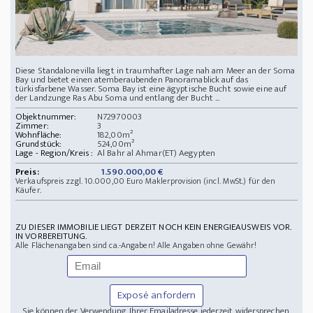
Diese Standalonevilla liegt in traumhafter Lage nah am Meer an der Soma
Bay und bietet einen atemberaubenden Panoramablick auf das
türkisfarbene Wasser. Soma Bay ist eine ägyptische Bucht sowie eine auf
der Landzunge Ras Abu Soma und entlang der Bucht ...
Objektnummer:
N72970003
Zimmer:
3
Wohnfläche:
182,00m²
Grundstück:
524,00m²
Lage - Region/Kreis :
Al Bahr al Ahmar(ET) Aegypten
Preis:
1.590.000,00 €
Verkaufspreis zzgl. 10.000,00 Euro Maklerprovision (incl. MwSt.) für den
Käufer.
ZU DIESER IMMOBILIE LIEGT DERZEIT NOCH KEIN ENERGIEAUSWEIS VOR.
IN VORBEREITUNG.
Alle Flächenangaben sind ca.-Angaben! Alle Angaben ohne Gewähr!
Exposé anfordern
Sie können der Verwendung Ihrer Emailadresse jederzeit widersprechen,