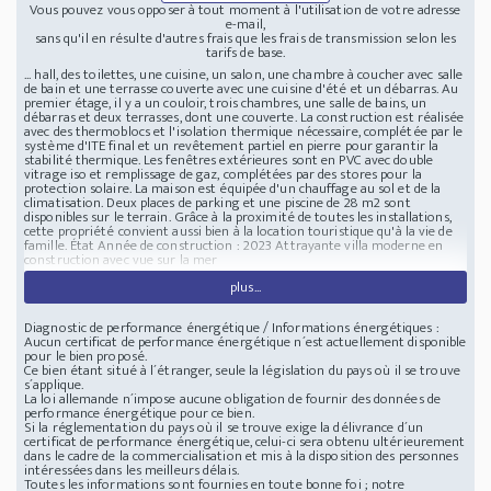
Vous pouvez vous opposer à tout moment à l'utilisation de votre adresse
e-mail,
sans qu'il en résulte d'autres frais que les frais de transmission selon les
tarifs de base.
... hall, des toilettes, une cuisine, un salon, une chambre à coucher avec salle
de bain et une terrasse couverte avec une cuisine d'été et un débarras. Au
premier étage, il y a un couloir, trois chambres, une salle de bains, un
débarras et deux terrasses, dont une couverte. La construction est réalisée
avec des thermoblocs et l'isolation thermique nécessaire, complétée par le
système d'ITE final et un revêtement partiel en pierre pour garantir la
stabilité thermique. Les fenêtres extérieures sont en PVC avec double
vitrage iso et remplissage de gaz, complétées par des stores pour la
protection solaire. La maison est équipée d'un chauffage au sol et de la
climatisation. Deux places de parking et une piscine de 28 m2 sont
disponibles sur le terrain. Grâce à la proximité de toutes les installations,
cette propriété convient aussi bien à la location touristique qu'à la vie de
famille. État Année de construction : 2023 Attrayante villa moderne en
construction avec vue sur la mer
plus...
Diagnostic de performance énergétique / Informations énergétiques :
Aucun certificat de performance énergétique n´est actuellement disponible
pour le bien proposé.
Ce bien étant situé à l´étranger, seule la législation du pays où il se trouve
s´applique.
La loi allemande n´impose aucune obligation de fournir des données de
performance énergétique pour ce bien.
Si la réglementation du pays où il se trouve exige la délivrance d´un
certificat de performance énergétique, celui-ci sera obtenu ultérieurement
dans le cadre de la commercialisation et mis à la disposition des personnes
intéressées dans les meilleurs délais.
Toutes les informations sont fournies en toute bonne foi ; notre