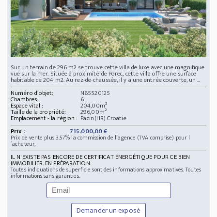
Sur un terrain de 296 m2 se trouve cette villa de luxe avec une magnifique
vue sur la mer. Située à proximité de Porec, cette villa offre une surface
habitable de 204 m2. Au rez-de-chaussée, il y a une entrée couverte, un ...
Numéro d´objet:
N65520125
Chambres:
6
Espace vital :
204,00m²
Taille de la propriété:
296,00m²
Emplacement - la région :
Pazin(HR) Croatie
Prix :
715.000,00 €
Prix de vente plus 3.57% la commission de l´agence (TVA comprise) pour l
´acheteur,
IL N'EXISTE PAS ENCORE DE CERTIFICAT ÉNERGÉTIQUE POUR CE BIEN
IMMOBILIER. EN PRÉPARATION.
Toutes indiquations de superficie sont des informations approximatives. Toutes
informations sans garanties.
Demander un exposé