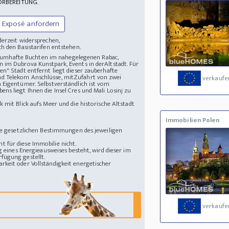
ORBEREITUNG.
Exposé anfordern
derzeit widersprechen,
h den Basistarifen entstehen.
 traumhafte Buchten im nahegelegenen Rabac,
n im Dubrova Kunstpark, Events in derAltstadt. Für
en" Stadt entfernt liegt dieser zauberhafte
nd Telekom Anschlüsse, mitZufahrt von zwei
verkaufe
 Eigentümer. Selbstverständlich ist vom
s liegt Ihnen die Insel Cres und Mali Losinj zu
mit Blick aufs Meer und die historische Altstadt
Immobilien Polen
die gesetzlichen Bestimmungen des jeweiligen
 für diese Immobilie nicht.
g eines Energieausweises besteht, wird dieser im
fügung gestellt.
rkeit oder Vollständigkeit energetischer
verkaufe