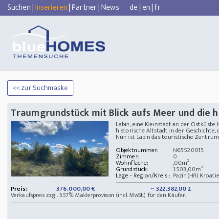
Suchen
|
Inserieren
|
Partner
|
News
de
|
en
|
fr
<< zur Suchmaske
Traumgrundstück mit Blick aufs Meer und die hi
Labin, eine Kleinstadt an der Ostküste I
historische Altstadt in der Geschichte
Nun ist Labin das touristische Zentrum 
Objektnummer:
N65520015
Zimmer:
0
Wohnfläche:
,00m²
Grundstück:
1.503,00m²
Lage - Region/Kreis :
Pazin(HR) Kroati
Preis:
376.000,00 €
~ 322.382,00 £
Verkaufspreis zzgl. 3.57% Maklerprovision (incl. MwSt.) für den Käufer.