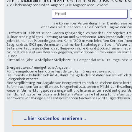
ZU DIESER IMMOBILIE LIEGT DERZEIT NOCH KEIN ENERGIEAUSWEIS VOR. IN V
Alle Flächenangaben sind ca.-Angaben! Alle Angaben ohne Gewähr!
Sie können der Verwendung Ihrer Emailadresse je
ohne dass hierfür andere als die Übermittlungskosten nac
... Infrastruktur bietet seinen Gästen ganzjährig alles, was das Herz begehrt:
kulinarische Highlights Richtung Krsan und Svetvincenat. Musikveranstaltunge
jeden ist hier das Passende geboten. Keine 1200 m vom lebhaften Kern der "neu
Baugrund: ca. 1503 qm. Vermessen und markiert, naheliegend Strom, Wasser u
Seiten, wartet dieses sicherlich außergewöhnliche Grundstück auf seinen neuen
Grundstück aus etwas Meerblick gegeben, vom optional 1.Stock eines Bauvorhaben
Füssen.
Zustand Baujahr: 0
Stellplatz Stellplätze: 0; Garagenplätze: 0
Traumgrundstück 
Energieausweis / energetische Angaben:
Für die angebotene Immobilie liegt derzeit kein Energieausweis vor.
Die Immobilie befindet sich im Ausland; maßgeblich sind daher ausschließlich 
Belegenheitsstaates.
Eine Verpflichtung zur Angabe von Energiewerten nach deutschem Recht besteht
Sofern nach den Vorschriften des Belegenheitsstaates eine Pflicht zur Erstellun
weiteren Vermarktungsprozess eingeholt und Interessenten rechtzeitig zur Ver
Sämtliche Angaben erfolgen nach bestem Wissen; eine Haftung für die Verfügba
Kennwerte vor Vorlage eines entsprechenden Nachweises wird ausgeschlossen.
... hier kostenlos inserieren ...