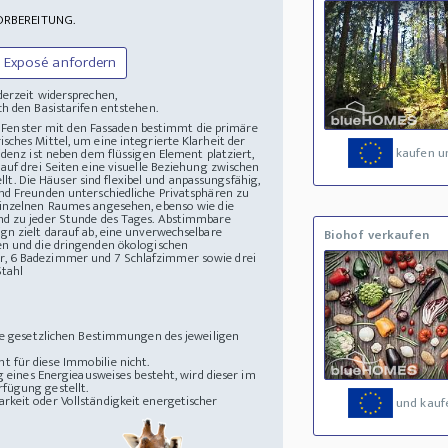
ORBEREITUNG.
Exposé anfordern
derzeit widersprechen,
h den Basistarifen entstehen.
er Fenster mit den Fassaden bestimmt die primäre
ches Mittel, um eine integrierte Klarheit der
kaufen u
idenz ist neben dem flüssigen Element platziert,
auf drei Seiten eine visuelle Beziehung zwischen
. Die Häuser sind flexibel und anpassungsfähig,
und Freunden unterschiedliche Privatsphären zu
einzelnen Raumes angesehen, ebenso wie die
und zu jeder Stunde des Tages. Abstimmbare
gn zielt darauf ab, eine unverwechselbare
Biohof verkaufen
en und die dringenden ökologischen
r, 6 Badezimmer und 7 Schlafzimmer sowie drei
Stahl
die gesetzlichen Bestimmungen des jeweiligen
 für diese Immobilie nicht.
g eines Energieausweises besteht, wird dieser im
fügung gestellt.
rkeit oder Vollständigkeit energetischer
und kauf