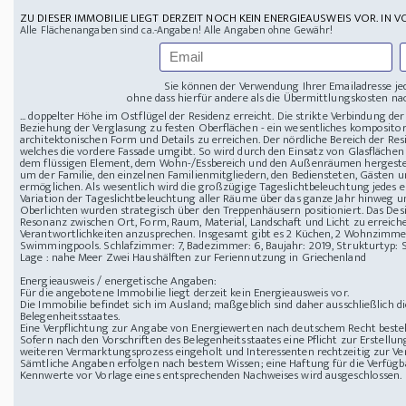
ZU DIESER IMMOBILIE LIEGT DERZEIT NOCH KEIN ENERGIEAUSWEIS VOR. IN V
Alle Flächenangaben sind ca.-Angaben! Alle Angaben ohne Gewähr!
Sie können der Verwendung Ihrer Emailadresse je
ohne dass hierfür andere als die Übermittlungskosten nac
... doppelter Höhe im Ostflügel der Residenz erreicht. Die strikte Verbindung d
Beziehung der Verglasung zu festen Oberflächen - ein wesentliches kompositoris
architektonischen Form und Details zu erreichen. Der nördliche Bereich der Res
welches die vordere Fassade umgibt. So wird durch den Einsatz von Glasflächen 
dem flüssigen Element, dem Wohn-/Essbereich und den Außenräumen hergestellt
um der Familie, den einzelnen Familienmitgliedern, den Bediensteten, Gästen 
ermöglichen. Als wesentlich wird die großzügige Tageslichtbeleuchtung jedes 
Variation der Tageslichtbeleuchtung aller Räume über das ganze Jahr hinweg 
Oberlichten wurden strategisch über den Treppenhäusern positioniert. Das Desi
Resonanz zwischen Ort, Form, Raum, Material, Landschaft und Licht zu erreich
Verantwortlichkeiten anzusprechen. Insgesamt gibt es 2 Küchen, 2 Wohnzimme
Swimmingpools. Schlafzimmer: 7, Badezimmer: 6, Baujahr: 2019, Strukturtyp: 
Lage : nahe Meer
Zwei Haushälften zur Feriennutzung in Griechenland
Energieausweis / energetische Angaben:
Für die angebotene Immobilie liegt derzeit kein Energieausweis vor.
Die Immobilie befindet sich im Ausland; maßgeblich sind daher ausschließlich 
Belegenheitsstaates.
Eine Verpflichtung zur Angabe von Energiewerten nach deutschem Recht besteht
Sofern nach den Vorschriften des Belegenheitsstaates eine Pflicht zur Erstellun
weiteren Vermarktungsprozess eingeholt und Interessenten rechtzeitig zur Ver
Sämtliche Angaben erfolgen nach bestem Wissen; eine Haftung für die Verfügba
Kennwerte vor Vorlage eines entsprechenden Nachweises wird ausgeschlossen.