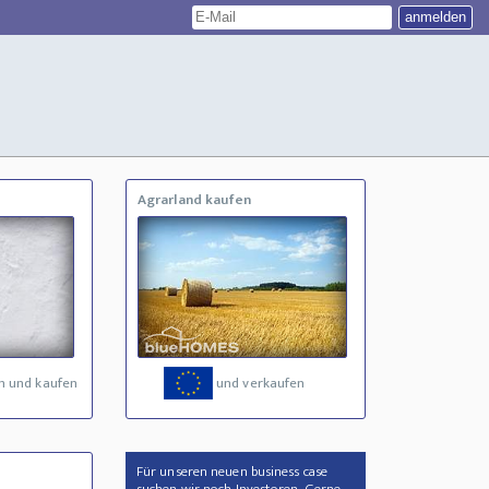
Agrarland kaufen
n und kaufen
und verkaufen
Für unseren neuen business case