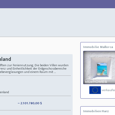
Immobilie Mallorca
nland
lften zur Feriennutzung. Die beiden Villen wurden
arenz und Einheitlichkeit der Erdgeschossbereiche
iebeverglasungen und einem Raum mit ...
verkaufe
enland
~ 2.101.780,00 $
Immobilien Harz