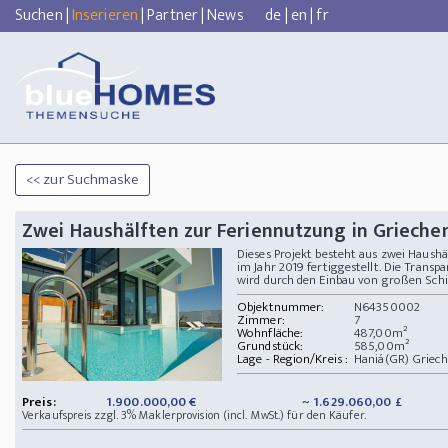
Suchen
|
Inserieren
|
Partner
|
News
de
|
en
|
fr
<< zur Suchmaske
Zwei Haushälften zur Feriennutzung in Grieche
Dieses Projekt besteht aus zwei Haushä
im Jahr 2019 fertiggestellt. Die Transp
wird durch den Einbau von großen Sch
Objektnummer:
N64350002
Zimmer:
7
Wohnfläche:
487,00m²
Grundstück:
585,00m²
Lage - Region/Kreis :
Haniá(GR) Griech
Preis:
1.900.000,00 €
~ 1.629.060,00 £
Verkaufspreis zzgl. 3% Maklerprovision (incl. MwSt.) für den Käufer.