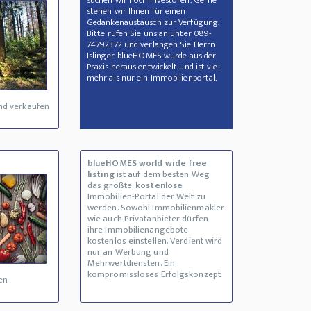
suchen wir noch Investoren. Gerne
stehen wir Ihnen für einen
Gedankenaustausch zur Verfügung.
Bitte rufen Sie uns an unter 089-
74792372 und verlangen Sie Herrn
Islinger. blueHOMES wurde aus der
Praxis heraus entwickelt und ist viel
mehr als nur ein Immobilienportal.
nd verkaufen
blueHOMES world wide free
listing
ist auf dem besten Weg
das größte,
kostenlose
Immobilien-Portal der Welt zu
werden. Sowohl Immobilienmakler
wie auch Privatanbieter dürfen
ihre Immobilienangebote
kostenlos einstellen. Verdient wird
nur an Werbung und
Mehrwertdiensten. Ein
kompromissloses Erfolgskonzept
en