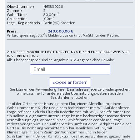
Objektnummer:
N63830226
Zimmer:
2
Wohnfläche:
80,00m²
Grundstück:
,00m²
Lage - Region/Kreis :
Pazin(HR) Kroatien
Preis:
240.000,00 €
Verkaufspreis zzgl. 3.57% Maklerprovision (incl. MwSt.) für den Käufer.
ZU DIESER IMMOBILIE LIEGT DERZEIT NOCH KEIN ENERGIEAUSWEIS VOR.
IN VORBEREITUNG.
Alle Flächenangaben sind ca.-Angaben! Alle Angaben ohne Gewähr!
Exposé anfordern
Sie können der Verwendung Ihrer Emailadresse jederzeit widersprechen,
ohne dass hierfür andere als die Übermittlungskosten nach den
Basistarifen entstehen.
... auf der Ostseite des Hauses, einem Flur, einem Abstellraum, einem
Wohnzimmer mit Küche und einem Badezimmer mit WC. Auf der oberen
Etage befinden sich ein Flur, ein Badezimmer mit WC, 2 Schlafzimmer und
ein Balkon. Die gesamte untere Etage ist mit hochwertiger marmorierter
Keramik ausgelegt, während in den Schlafzimmern der oberen Etage
Parkett verlegt wird. Der Außenbereich umfasst einen Parkplatz und einen
Garten. Die Wohnung vermittelt ein hausähnliches Gefühl, mit
Klimaanlage in jedem Raum (im Wohnzimmer und in beiden
Schlafzimmern). Bei der Konstruktion des Hauses wurden ausgezeichnete