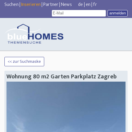
Suchen
|
Inserieren
|
Partner
|
News
de
|
en
|
fr
<< zur Suchmaske
Wohnung 80 m2 Garten Parkplatz Zagreb