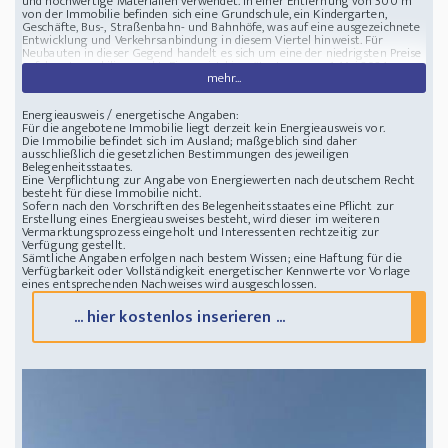
und hochwertige Materialien verwendet. In einer Entfernung von 300 m
von der Immobilie befinden sich eine Grundschule, ein Kindergarten,
Geschäfte, Bus-, Straßenbahn- und Bahnhöfe, was auf eine ausgezeichnete
Entwicklung und Verkehrsanbindung in diesem Viertel hinweist. Für
Neubauten in dieser Gegend handelt es sich um eine der niedrigsten Preise
auf dem Immobilienmarkt. Einzug ist bis spätestens zum 1. Mai 2024
mehr...
möglich.
Zustand Baujahr: 2024
Stellplatz Stellplätze: 0; Garagenplätze: 0
Wohnung 80 m2 Garten Parkplatz Zagreb
Energieausweis / energetische Angaben:
Für die angebotene Immobilie liegt derzeit kein Energieausweis vor.
Die Immobilie befindet sich im Ausland; maßgeblich sind daher
ausschließlich die gesetzlichen Bestimmungen des jeweiligen
Belegenheitsstaates.
Eine Verpflichtung zur Angabe von Energiewerten nach deutschem Recht
besteht für diese Immobilie nicht.
Sofern nach den Vorschriften des Belegenheitsstaates eine Pflicht zur
Erstellung eines Energieausweises besteht, wird dieser im weiteren
Vermarktungsprozess eingeholt und Interessenten rechtzeitig zur
Verfügung gestellt.
Sämtliche Angaben erfolgen nach bestem Wissen; eine Haftung für die
Verfügbarkeit oder Vollständigkeit energetischer Kennwerte vor Vorlage
eines entsprechenden Nachweises wird ausgeschlossen.
... hier kostenlos inserieren ...