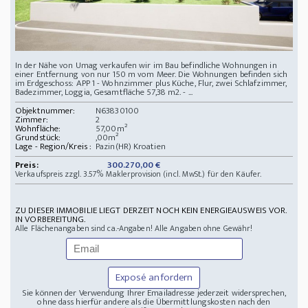
In der Nähe von Umag verkaufen wir im Bau befindliche Wohnungen in
einer Entfernung von nur 150 m vom Meer. Die Wohnungen befinden sich
im Erdgeschoss: APP 1 - Wohnzimmer plus Küche, Flur, zwei Schlafzimmer,
Badezimmer, Loggia, Gesamtfläche 57,38 m2. - ...
Objektnummer:
N63830100
Zimmer:
2
Wohnfläche:
57,00m²
Grundstück:
,00m²
Lage - Region/Kreis :
Pazin(HR) Kroatien
Preis:
300.270,00 €
Verkaufspreis zzgl. 3.57% Maklerprovision (incl. MwSt.) für den Käufer.
ZU DIESER IMMOBILIE LIEGT DERZEIT NOCH KEIN ENERGIEAUSWEIS VOR.
IN VORBEREITUNG.
Alle Flächenangaben sind ca.-Angaben! Alle Angaben ohne Gewähr!
Exposé anfordern
Sie können der Verwendung Ihrer Emailadresse jederzeit widersprechen,
ohne dass hierfür andere als die Übermittlungskosten nach den