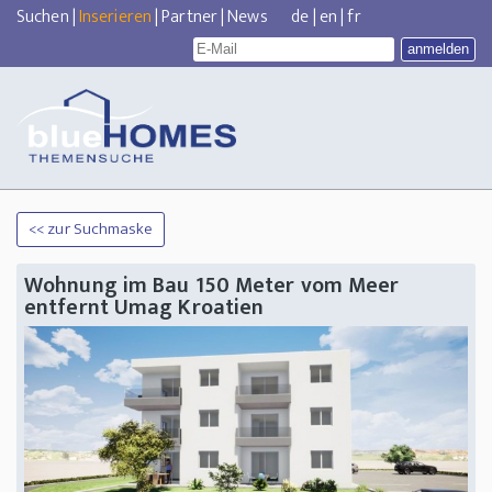
Suchen
|
Inserieren
|
Partner
|
News
de
|
en
|
fr
<< zur Suchmaske
Wohnung im Bau 150 Meter vom Meer
entfernt Umag Kroatien