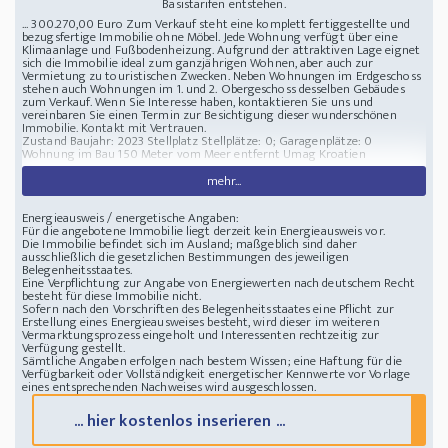
Basistarifen entstehen.
... 300.270,00 Euro Zum Verkauf steht eine komplett fertiggestellte und
bezugsfertige Immobilie ohne Möbel. Jede Wohnung verfügt über eine
Klimaanlage und Fußbodenheizung. Aufgrund der attraktiven Lage eignet
sich die Immobilie ideal zum ganzjährigen Wohnen, aber auch zur
Vermietung zu touristischen Zwecken. Neben Wohnungen im Erdgeschoss
stehen auch Wohnungen im 1. und 2. Obergeschoss desselben Gebäudes
zum Verkauf. Wenn Sie Interesse haben, kontaktieren Sie uns und
vereinbaren Sie einen Termin zur Besichtigung dieser wunderschönen
Immobilie. Kontakt mit Vertrauen.
Zustand Baujahr: 2023
Stellplatz Stellplätze: 0; Garagenplätze: 0
Wohnung im Bau 150 Meter vom Meer entfernt Umag Kroatien
mehr...
Energieausweis / energetische Angaben:
Für die angebotene Immobilie liegt derzeit kein Energieausweis vor.
Die Immobilie befindet sich im Ausland; maßgeblich sind daher
ausschließlich die gesetzlichen Bestimmungen des jeweiligen
Belegenheitsstaates.
Eine Verpflichtung zur Angabe von Energiewerten nach deutschem Recht
besteht für diese Immobilie nicht.
Sofern nach den Vorschriften des Belegenheitsstaates eine Pflicht zur
Erstellung eines Energieausweises besteht, wird dieser im weiteren
Vermarktungsprozess eingeholt und Interessenten rechtzeitig zur
Verfügung gestellt.
Sämtliche Angaben erfolgen nach bestem Wissen; eine Haftung für die
Verfügbarkeit oder Vollständigkeit energetischer Kennwerte vor Vorlage
eines entsprechenden Nachweises wird ausgeschlossen.
... hier kostenlos inserieren ...