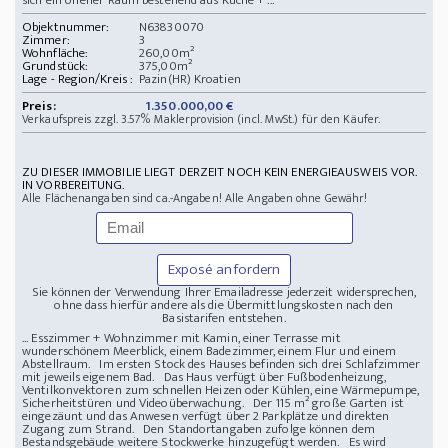
Objektnummer:
N63830070
Zimmer:
3
Wohnfläche:
260,00m²
Grundstück:
375,00m²
Lage - Region/Kreis :
Pazin(HR) Kroatien
Preis:
1.350.000,00 €
Verkaufspreis zzgl. 3.57% Maklerprovision (incl. MwSt.) für den Käufer.
ZU DIESER IMMOBILIE LIEGT DERZEIT NOCH KEIN ENERGIEAUSWEIS VOR.
IN VORBEREITUNG.
Alle Flächenangaben sind ca.-Angaben! Alle Angaben ohne Gewähr!
Exposé anfordern
Sie können der Verwendung Ihrer Emailadresse jederzeit widersprechen,
ohne dass hierfür andere als die Übermittlungskosten nach den
Basistarifen entstehen.
... Esszimmer + Wohnzimmer mit Kamin, einer Terrasse mit
wunderschönem Meerblick, einem Badezimmer, einem Flur und einem
Abstellraum. Im ersten Stock des Hauses befinden sich drei Schlafzimmer
mit jeweils eigenem Bad. Das Haus verfügt über Fußbodenheizung,
Ventilkonvektoren zum schnellen Heizen oder Kühlen, eine Wärmepumpe,
Sicherheitstüren und Videoüberwachung. Der 115 m² große Garten ist
eingezäunt und das Anwesen verfügt über 2 Parkplätze und direkten
Zugang zum Strand. Den Standortangaben zufolge können dem
Bestandsgebäude weitere Stockwerke hinzugefügt werden. Es wird