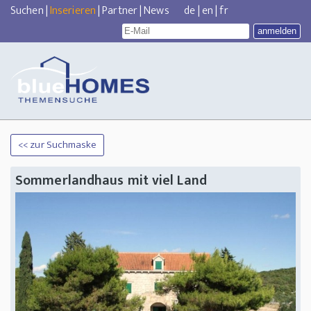
Suchen
|
Inserieren
|
Partner
|
News
de
|
en
|
fr
<< zur Suchmaske
Sommerlandhaus mit viel Land