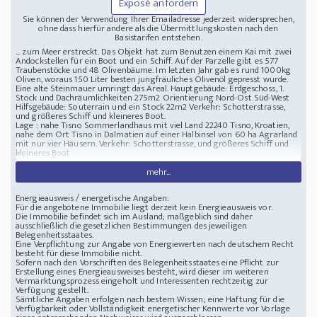
Exposé anfordern
Sie können der Verwendung Ihrer Emailadresse jederzeit widersprechen,
ohne dass hierfür andere als die Übermittlungskosten nach den
Basistarifen entstehen.
... zum Meer erstreckt. Das Objekt hat zum Benutzen einem Kai mit zwei
Andockstellen für ein Boot und ein Schiff. Auf der Parzelle gibt es 577
Traubenstöcke und 48 Olivenbäume. Im letzten Jahr gab es rund 1000kg
Oliven, woraus 150 Liter besten jungfräuliches Olivenöl gepresst wurde.
Eine alte Steinmauer umringt das Areal. Hauptgebäude: Erdgeschoss, 1.
Stock und Dachräumlichkeiten 275m2 Orientierung Nord-Ost Süd-West
Hilfsgebäude: Souterrain und ein Stock 22m2 Verkehr: Schotterstrasse,
und größeres Schiff und kleineres Boot.
Lage : nahe Tisno
Sommerlandhaus mit viel Land
22240 Tisno, Kroatien,
nahe dem Ort Tisno in Dalmatien auf einer Halbinsel von 60 ha Agrarland
mit nur vier Häusern. Verkehr: Schotterstrasse, und größeres Schiff und
kleineres Boot
mehr...
Energieausweis / energetische Angaben:
Für die angebotene Immobilie liegt derzeit kein Energieausweis vor.
Die Immobilie befindet sich im Ausland; maßgeblich sind daher
ausschließlich die gesetzlichen Bestimmungen des jeweiligen
Belegenheitsstaates.
Eine Verpflichtung zur Angabe von Energiewerten nach deutschem Recht
besteht für diese Immobilie nicht.
Sofern nach den Vorschriften des Belegenheitsstaates eine Pflicht zur
Erstellung eines Energieausweises besteht, wird dieser im weiteren
Vermarktungsprozess eingeholt und Interessenten rechtzeitig zur
Verfügung gestellt.
Sämtliche Angaben erfolgen nach bestem Wissen; eine Haftung für die
Verfügbarkeit oder Vollständigkeit energetischer Kennwerte vor Vorlage