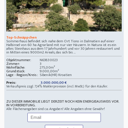
Top-Schnäppchen
Sommerhaus befindet sich nahe dem Ort Tisno in Dalmatien auf einer
Halbinsel von 60 ha Agrarland mit nur vier Häusern. In Natura ist es ein
altes Steinhaus aus dem 17 Jahrhundert und vor 30 Jahren restauriert und
in Mitten eines 9000m2 Areals, das sich bis ...
Objektnummer:
N63830023
Zimmer:
3
Wohnfläche:
275,00m²
Grundstück:
9.000,00m²
Lage - Region/Kreis :
Sibenik(HR) Kroatien
Preis:
3.000.000,00 €
Verkaufspreis zzgl. 7,14% Maklerprovision (incl. MwSt.) für den Käufer.
ZU DIESER IMMOBILIE LIEGT DERZEIT NOCH KEIN ENERGIEAUSWEIS VOR.
IN VORBEREITUNG.
Alle Flächenangaben sind ca.-Angaben! Alle Angaben ohne Gewähr!