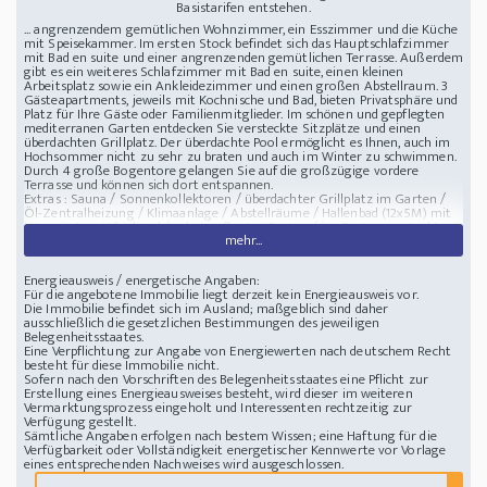
Basistarifen entstehen.
... angrenzendem gemütlichen Wohnzimmer, ein Esszimmer und die Küche
mit Speisekammer. Im ersten Stock befindet sich das Hauptschlafzimmer
mit Bad en suite und einer angrenzenden gemütlichen Terrasse. Außerdem
gibt es ein weiteres Schlafzimmer mit Bad en suite, einen kleinen
Arbeitsplatz sowie ein Ankleidezimmer und einen großen Abstellraum. 3
Gästeapartments, jeweils mit Kochnische und Bad, bieten Privatsphäre und
Platz für Ihre Gäste oder Familienmitglieder. Im schönen und gepflegten
mediterranen Garten entdecken Sie versteckte Sitzplätze und einen
überdachten Grillplatz. Der überdachte Pool ermöglicht es Ihnen, auch im
Hochsommer nicht zu sehr zu braten und auch im Winter zu schwimmen.
Durch 4 große Bogentore gelangen Sie auf die großzügige vordere
Terrasse und können sich dort entspannen.
Extras : Sauna / Sonnenkollektoren / überdachter Grillplatz im Garten /
Öl-Zentralheizung / Klimaanlage / Abstellräume / Hallenbad (12x5M) mit
integriertem Whirlpool / sehr gepflegter Garten / im Garten versteckte
mehr...
Terrassen und Sitzecken.
lage : Katalonien, Girona - Spanien
Schöne
idyllische Finca mit 3 Gästewohnungen im Südosten
Energieausweis / energetische Angaben:
Für die angebotene Immobilie liegt derzeit kein Energieausweis vor.
Die Immobilie befindet sich im Ausland; maßgeblich sind daher
ausschließlich die gesetzlichen Bestimmungen des jeweiligen
Belegenheitsstaates.
Eine Verpflichtung zur Angabe von Energiewerten nach deutschem Recht
besteht für diese Immobilie nicht.
Sofern nach den Vorschriften des Belegenheitsstaates eine Pflicht zur
Erstellung eines Energieausweises besteht, wird dieser im weiteren
Vermarktungsprozess eingeholt und Interessenten rechtzeitig zur
Verfügung gestellt.
Sämtliche Angaben erfolgen nach bestem Wissen; eine Haftung für die
Verfügbarkeit oder Vollständigkeit energetischer Kennwerte vor Vorlage
eines entsprechenden Nachweises wird ausgeschlossen.