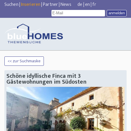
Suchen
|
Inserieren
|
Partner
|
News
de
|
en
|
fr
<< zur Suchmaske
Schöne idyllische Finca mit 3
Gästewohnungen im Südosten