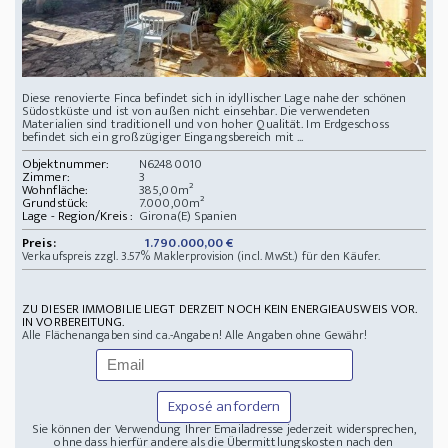
Diese renovierte Finca befindet sich in idyllischer Lage nahe der schönen
Südostküste und ist von außen nicht einsehbar. Die verwendeten
Materialien sind traditionell und von hoher Qualität. Im Erdgeschoss
befindet sich ein großzügiger Eingangsbereich mit ...
Objektnummer:
N62480010
Zimmer:
3
Wohnfläche:
385,00m²
Grundstück:
7.000,00m²
Lage - Region/Kreis :
Girona(E) Spanien
Preis:
1.790.000,00 €
Verkaufspreis zzgl. 3.57% Maklerprovision (incl. MwSt.) für den Käufer.
ZU DIESER IMMOBILIE LIEGT DERZEIT NOCH KEIN ENERGIEAUSWEIS VOR.
IN VORBEREITUNG.
Alle Flächenangaben sind ca.-Angaben! Alle Angaben ohne Gewähr!
Exposé anfordern
Sie können der Verwendung Ihrer Emailadresse jederzeit widersprechen,
ohne dass hierfür andere als die Übermittlungskosten nach den