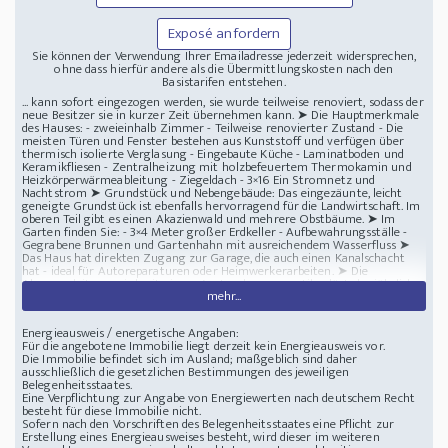
Exposé anfordern
Sie können der Verwendung Ihrer Emailadresse jederzeit widersprechen,
ohne dass hierfür andere als die Übermittlungskosten nach den
Basistarifen entstehen.
... kann sofort eingezogen werden, sie wurde teilweise renoviert, sodass der
neue Besitzer sie in kurzer Zeit übernehmen kann. ➤ Die Hauptmerkmale
des Hauses: - zweieinhalb Zimmer - Teilweise renovierter Zustand - Die
meisten Türen und Fenster bestehen aus Kunststoff und verfügen über
thermisch isolierte Verglasung - Eingebaute Küche - Laminatboden und
Keramikfliesen - Zentralheizung mit holzbefeuertem Thermokamin und
Heizkörperwärmeableitung - Ziegeldach - 3×16 Ein Stromnetz und
Nachtstrom ➤ Grundstück und Nebengebäude: Das eingezäunte, leicht
geneigte Grundstück ist ebenfalls hervorragend für die Landwirtschaft. Im
oberen Teil gibt es einen Akazienwald und mehrere Obstbäume. ➤ Im
Garten finden Sie: - 3×4 Meter großer Erdkeller - Aufbewahrungsställe -
Gegrabene Brunnen und Gartenhahn mit ausreichendem Wasserfluss ➤
Das Haus hat direkten Zugang zur Garage, die auch einen Kanalschacht
hat - ideal für Autoreparaturen oder Heimwerkerarbeiten. ➤ Die
Abwasserleitung wird mit einem Austrocknungsventil gelöst, der jährlich
mehr...
von der Gemeinde auf eigene Kosten gereinigt wird. - Ausgezeichnete
Lage - Sümeg ist nur 10 Autominuten entfernt, der Balatonsee und Hévíz
sind in einer halben Stunde erreichbar ➤ Im nahegelegenen Türje und
Energieausweis / energetische Angaben:
Sümeg finden Sie alle wichtigen Dienstleistungen: Schule, Kindergarten,
Für die angebotene Immobilie liegt derzeit kein Energieausweis vor.
Geschäfte, Restaurants, medizinische Versorgung Die Gegend bietet
Die Immobilie befindet sich im Ausland; maßgeblich sind daher
ausgezeichnete Wander- und Ausflügemöglichkeiten und ist damit eine
ausschließlich die gesetzlichen Bestimmungen des jeweiligen
hervorragende Wahl für Naturliebhaber. ➤ Wenn Sie ein ruhiges Landhaus
Belegenheitsstaates.
suchen, in dem die Nähe der Natur auf eine praktische Grundriss trifft, ist
Eine Verpflichtung zur Angabe von Energiewerten nach deutschem Recht
diese Immobilie eine ausgezeichnete Option für einen dauerhaften
besteht für diese Immobilie nicht.
Wohnsitz, ein Wochenendhaus oder die Landwirtschaft. Bitte rufen Sie uns
Sofern nach den Vorschriften des Belegenheitsstaates eine Pflicht zur
gerne an, wir zeigen es Ihnen im Falle eines Termins!
Erstellung eines Energieausweises besteht, wird dieser im weiteren
Lage in der Nähe von: Sümeg
Im Komitat Zala ein 102m2 Haus mit