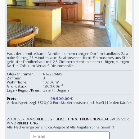
Haus der unmittelbaren Familie in einem ruhigen Dorf im Landkreis Zala -
nahe Sümeg, 25 Minuten vom Balatonsee entfernt Ein massives, aus Stein
gebautes Familienhaus mit 2,5 Zimmern steht in einem ruhigen, ruhigen
Dorf in Zala zum Verkauf. Die Immobilie ...
Objektnummer:
N62230449
Zimmer:
3
Wohnfläche:
102,00m²
Grundstück:
1.800,00m²
Lage - Region/Kreis :
Zala(H) Ungarn
Preis:
99.500,00 €
Verkaufspreis zzgl. 3.570,00 Euro Maklerprovision (incl. MwSt.) für den Käufer.
ZU DIESER IMMOBILIE LIEGT DERZEIT NOCH KEIN ENERGIEAUSWEIS VOR.
IN VORBEREITUNG.
Alle Flächenangaben sind ca.-Angaben! Alle Angaben ohne Gewähr!