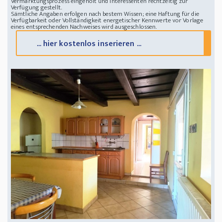
Vermarktungsprozess eingeholt und Interessenten rechtzeitig zur
1800m2 Grund
Verfügung gestellt.
Sämtliche Angaben erfolgen nach bestem Wissen; eine Haftung für die
Verfügbarkeit oder Vollständigkeit energetischer Kennwerte vor Vorlage
eines entsprechenden Nachweises wird ausgeschlossen.
... hier kostenlos inserieren ...