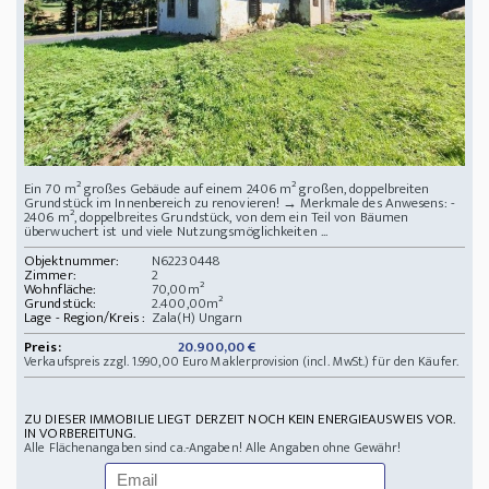
Ein 70 m² großes Gebäude auf einem 2406 m² großen, doppelbreiten
Grundstück im Innenbereich zu renovieren! → Merkmale des Anwesens: -
2406 m², doppelbreites Grundstück, von dem ein Teil von Bäumen
überwuchert ist und viele Nutzungsmöglichkeiten ...
Objektnummer:
N62230448
Zimmer:
2
Wohnfläche:
70,00m²
Grundstück:
2.400,00m²
Lage - Region/Kreis :
Zala(H) Ungarn
Preis:
20.900,00 €
Verkaufspreis zzgl. 1.990,00 Euro Maklerprovision (incl. MwSt.) für den Käufer.
ZU DIESER IMMOBILIE LIEGT DERZEIT NOCH KEIN ENERGIEAUSWEIS VOR.
IN VORBEREITUNG.
Alle Flächenangaben sind ca.-Angaben! Alle Angaben ohne Gewähr!