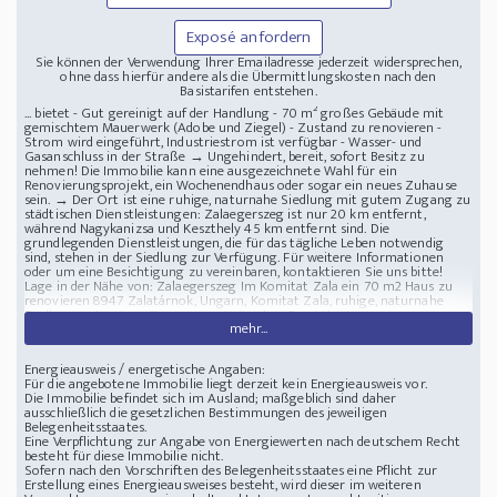
Exposé anfordern
Sie können der Verwendung Ihrer Emailadresse jederzeit widersprechen,
ohne dass hierfür andere als die Übermittlungskosten nach den
Basistarifen entstehen.
... bietet - Gut gereinigt auf der Handlung - 70 m² großes Gebäude mit
gemischtem Mauerwerk (Adobe und Ziegel) - Zustand zu renovieren -
Strom wird eingeführt, Industriestrom ist verfügbar - Wasser- und
Gasanschluss in der Straße → Ungehindert, bereit, sofort Besitz zu
nehmen! Die Immobilie kann eine ausgezeichnete Wahl für ein
Renovierungsprojekt, ein Wochenendhaus oder sogar ein neues Zuhause
sein. → Der Ort ist eine ruhige, naturnahe Siedlung mit gutem Zugang zu
städtischen Dienstleistungen: Zalaegerszeg ist nur 20 km entfernt,
während Nagykanizsa und Keszthely 45 km entfernt sind. Die
grundlegenden Dienstleistungen, die für das tägliche Leben notwendig
sind, stehen in der Siedlung zur Verfügung. Für weitere Informationen
oder um eine Besichtigung zu vereinbaren, kontaktieren Sie uns bitte!
Lage in der Nähe von: Zalaegerszeg
Im Komitat Zala ein 70 m2 Haus zu
renovieren
8947 Zalatárnok, Ungarn, Komitat Zala, ruhige, naturnahe
Siedlung mit gutem Zugang zu städtischen Dienstleistungen:
mehr...
Zalaegerszeg ist nur 20 km entfernt, während Nagykanizsa und Keszthely
45 km entfernt sind
Energieausweis / energetische Angaben:
Für die angebotene Immobilie liegt derzeit kein Energieausweis vor.
Die Immobilie befindet sich im Ausland; maßgeblich sind daher
ausschließlich die gesetzlichen Bestimmungen des jeweiligen
Belegenheitsstaates.
Eine Verpflichtung zur Angabe von Energiewerten nach deutschem Recht
besteht für diese Immobilie nicht.
Sofern nach den Vorschriften des Belegenheitsstaates eine Pflicht zur
Erstellung eines Energieausweises besteht, wird dieser im weiteren