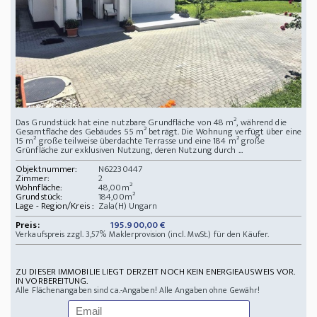
Das Grundstück hat eine nutzbare Grundfläche von 48 m², während die
Gesamtfläche des Gebäudes 55 m² beträgt. Die Wohnung verfügt über eine
15 m² große teilweise überdachte Terrasse und eine 184 m² große
Grünfläche zur exklusiven Nutzung, deren Nutzung durch ...
Objektnummer:
N62230447
Zimmer:
2
Wohnfläche:
48,00m²
Grundstück:
184,00m²
Lage - Region/Kreis :
Zala(H) Ungarn
Preis:
195.900,00 €
Verkaufspreis zzgl. 3,57% Maklerprovision (incl. MwSt.) für den Käufer.
ZU DIESER IMMOBILIE LIEGT DERZEIT NOCH KEIN ENERGIEAUSWEIS VOR.
IN VORBEREITUNG.
Alle Flächenangaben sind ca.-Angaben! Alle Angaben ohne Gewähr!