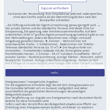
Exposé anfordern
Sie können der Verwendung Ihrer Emailadresse jederzeit widersprechen,
ohne dass hierfür andere als die Übermittlungskosten nach den
Basistarifen entstehen.
... die Stiftungsurkunde der Eigentumswohnung genau geregelt wird. →
Der private Garten und die überdachte Terrasse sind ideale Orte für
Entspannung, Entspannung oder Familienzusammenkünfte. Auf dem
ordentlichen, 1064 m² großen Eigentumswohnungsgrundstück gibt es nur
drei Wohnsiedlungen, sodass die Bewohner eine ruhige, vertraute
Umgebung genießen können. ➤ Zimmer: - Wohnzimmer mit
amerikanischer Küche - 2 Schlafzimmer - Badezimmer mit Toilette -
Teilweise überdachte Terrasse (ca. 15 m²) ➤ Die Hauptvorteile von
Immobilien: - Freistehendes Gebäude mit der Atmosphäre eines
freistehenden Hauses - 2 Zimmer - 48 m² nutzbare Grundfläche - 184 m²
privater Garten - Nordostausrichtung, sonnige Flächen - Renoviert, sofort
beweglicher Zustand - Ruhige, ordentliche Umgebung - Parken im Hof -
Auf Anfrage ist es auch möglich, eine Garage oder einen Carport zu bauen
- auf Anfrage kann ein privates Straßentor eingerichtet werden -
Installiertes optisches Internet ➤ Technischer Inhalt: - Die Immobilie wurde
mehr...
in den letzten Jahren erheblich modernisiert: - neue Kunststofftüren und -
fenster in allen Räumen - eingebaute Moskitonetzfenster - 10 cm dicke
Fassaden-Wärmedämmung - modernes, renoviertes Badezimmer - Neue
Energieausweis / energetische Angaben:
Abdeckungen und Bemalungen - modernisiertes Strom- und Wassernetz
Für die angebotene Immobilie liegt derzeit kein Energieausweis vor.
(Gas ist ebenfalls angeschlossen, kann bei Bedarf genutzt werden) -
Die Immobilie befindet sich im Ausland; maßgeblich sind daher
isolierte Dachkonstruktion - Instand gehaltene Tinnung und
ausschließlich die gesetzlichen Bestimmungen des jeweiligen
Regenwasserentwässerung - 25 Ampere, Wasser, Gas, Kanal, 3
Belegenheitsstaates.
Klimaanlagen - Wi-Fi-Wand-Infrarotmodule - Moderner Boyler ➤ Heizung
Eine Verpflichtung zur Angabe von Energiewerten nach deutschem Recht
und Versorgung: - Die Heizung der Wohnung wird mit einer modernen,
besteht für diese Immobilie nicht.
energiesparenden Lösung bereitgestellt: - Infrarotwandpaneele in jedem
Sofern nach den Vorschriften des Belegenheitsstaates eine Pflicht zur
Raum, die über WLAN gesteuert werden können - Heizkörperheizung im
Erstellung eines Energieausweises besteht, wird dieser im weiteren
Badezimmer - Die Warmwasserversorgung wird durch einen modernen