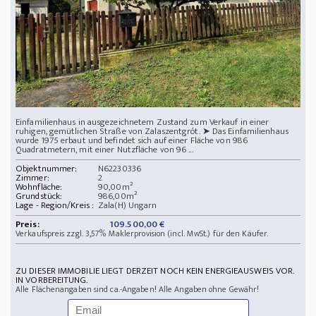
Einfamilienhaus in ausgezeichnetem Zustand zum Verkauf in einer
ruhigen, gemütlichen Straße von Zalaszentgrót. ➤ Das Einfamilienhaus
wurde 1975 erbaut und befindet sich auf einer Fläche von 986
Quadratmetern, mit einer Nutzfläche von 96 ...
Objektnummer:
N62230336
Zimmer:
2
Wohnfläche:
90,00m²
Grundstück:
986,00m²
Lage - Region/Kreis :
Zala(H) Ungarn
Preis:
109.500,00 €
Verkaufspreis zzgl. 3,57% Maklerprovision (incl. MwSt.) für den Käufer.
ZU DIESER IMMOBILIE LIEGT DERZEIT NOCH KEIN ENERGIEAUSWEIS VOR.
IN VORBEREITUNG.
Alle Flächenangaben sind ca.-Angaben! Alle Angaben ohne Gewähr!