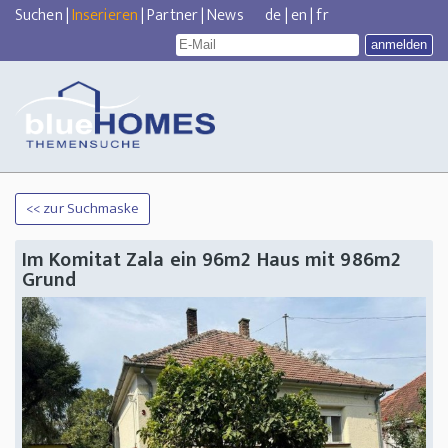
Suchen
|
Inserieren
|
Partner
|
News
de
|
en
|
fr
<< zur Suchmaske
Im Komitat Zala ein 96m2 Haus mit 986m2
Grund