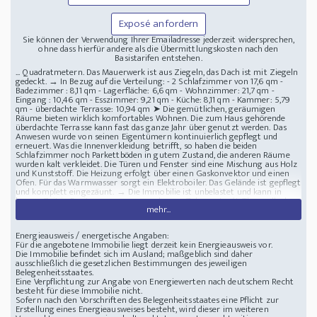
Exposé anfordern
Sie können der Verwendung Ihrer Emailadresse jederzeit widersprechen,
ohne dass hierfür andere als die Übermittlungskosten nach den
Basistarifen entstehen.
... Quadratmetern. Das Mauerwerk ist aus Ziegeln, das Dach ist mit Ziegeln
gedeckt. → In Bezug auf die Verteilung: - 2 Schlafzimmer von 17,6 qm -
Badezimmer : 8,11 qm - Lagerfläche: 6,6 qm - Wohnzimmer: 21,7 qm -
Eingang : 10,46 qm - Esszimmer: 9,21 qm - Küche: 8,11 qm - Kammer: 5,79
qm - überdachte Terrasse: 10,94 qm ➤ Die gemütlichen, geräumigen
Räume bieten wirklich komfortables Wohnen. Die zum Haus gehörende
überdachte Terrasse kann fast das ganze Jahr über genutzt werden. Das
Anwesen wurde von seinen Eigentümern kontinuierlich gepflegt und
erneuert. Was die Innenverkleidung betrifft, so haben die beiden
Schlafzimmer noch Parkettböden in gutem Zustand, die anderen Räume
wurden kalt verkleidet. Die Türen und Fenster sind eine Mischung aus Holz
und Kunststoff. Die Heizung erfolgt über einen Gaskonvektor und einen
Ofen. Für das Warmwasser sorgt ein Elektroboiler. Das Gelände ist gepflegt
und komplett eingezäunt. → Die Immobilie ist unbelastet und kann in
kurzer Zeit in Besitz genommen werden. → Zalaszentgrót Thermalbad,
mehr...
Kehidakustàny 10 Minuten vom Haus entfernt, → Thermalbad Hévíz,
Plattensee 30 Minuten entfernt, → Das Thermalbad Zalakaros erreichen
Sie in 1 Stunde. ➤ Zalaszentgrót ist eine angenehme, lebenswerte
Energieausweis / energetische Angaben:
Kleinstadt mit Restaurants, Cafés, Kindergarten, Grund- und Mittelschule,
Für die angebotene Immobilie liegt derzeit kein Energieausweis vor.
Klinik, Apotheke, Regierungsfenster und vielen anderen Dienstleistungen.
Die Immobilie befindet sich im Ausland; maßgeblich sind daher
→ Wenn Ihnen die Immobilie gefällt, kontaktieren Sie uns bitte
ausschließlich die gesetzlichen Bestimmungen des jeweiligen
vertrauensvoll, das Haus kann zu einem vereinbarten Zeitpunkt besichtigt
Belegenheitsstaates.
werden!
Eine Verpflichtung zur Angabe von Energiewerten nach deutschem Recht
Lage in der Nähe von: Kurbad Kehidakustány
Im Komitat Zala ein 96m2
besteht für diese Immobilie nicht.
Haus mit 986m2 Grund
Sofern nach den Vorschriften des Belegenheitsstaates eine Pflicht zur
Erstellung eines Energieausweises besteht, wird dieser im weiteren