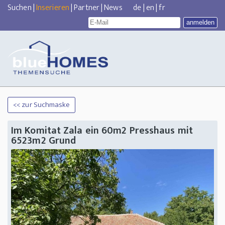
Suchen
|
Inserieren
|
Partner
|
News
de
|
en
|
fr
<< zur Suchmaske
Im Komitat Zala ein 60m2 Presshaus mit
6523m2 Grund