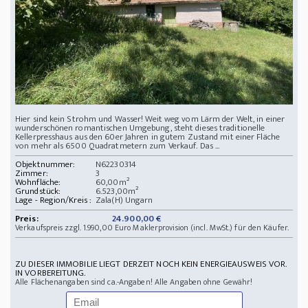
Hier sind kein Strohm und Wasser! Weit weg vom Lärm der Welt, in einer
wunderschönen romantischen Umgebung, steht dieses traditionelle
Kellerpresshaus aus den 60er Jahren in gutem Zustand mit einer Fläche
von mehr als 6500 Quadratmetern zum Verkauf. Das ...
Objektnummer:
N62230314
Zimmer:
3
Wohnfläche:
60,00m²
Grundstück:
6.523,00m²
Lage - Region/Kreis :
Zala(H) Ungarn
Preis:
24.900,00 €
Verkaufspreis zzgl. 1.990,00 Euro Maklerprovision (incl. MwSt.) für den Käufer.
ZU DIESER IMMOBILIE LIEGT DERZEIT NOCH KEIN ENERGIEAUSWEIS VOR.
IN VORBEREITUNG.
Alle Flächenangaben sind ca.-Angaben! Alle Angaben ohne Gewähr!