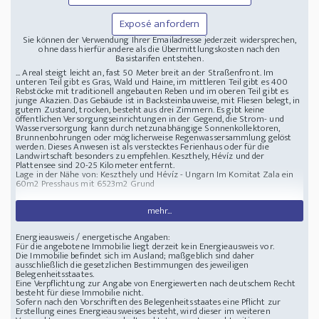
Exposé anfordern
Sie können der Verwendung Ihrer Emailadresse jederzeit widersprechen,
ohne dass hierfür andere als die Übermittlungskosten nach den
Basistarifen entstehen.
... Areal steigt leicht an, fast 50 Meter breit an der Straßenfront. Im
unteren Teil gibt es Gras, Wald und Haine, im mittleren Teil gibt es 400
Rebstöcke mit traditionell angebauten Reben und im oberen Teil gibt es
junge Akazien. Das Gebäude ist in Backsteinbauweise, mit Fliesen belegt, in
gutem Zustand, trocken, besteht aus drei Zimmern. Es gibt keine
öffentlichen Versorgungseinrichtungen in der Gegend, die Strom- und
Wasserversorgung kann durch netzunabhängige Sonnenkollektoren,
Brunnenbohrungen oder möglicherweise Regenwassersammlung gelöst
werden. Dieses Anwesen ist als verstecktes Ferienhaus oder für die
Landwirtschaft besonders zu empfehlen. Keszthely, Hévíz und der
Plattensee sind 20-25 Kilometer entfernt.
Lage in der Nähe von: Keszthely und Hévíz - Ungarn
Im Komitat Zala ein
60m2 Presshaus mit 6523m2 Grund
mehr...
Energieausweis / energetische Angaben:
Für die angebotene Immobilie liegt derzeit kein Energieausweis vor.
Die Immobilie befindet sich im Ausland; maßgeblich sind daher
ausschließlich die gesetzlichen Bestimmungen des jeweiligen
Belegenheitsstaates.
Eine Verpflichtung zur Angabe von Energiewerten nach deutschem Recht
besteht für diese Immobilie nicht.
Sofern nach den Vorschriften des Belegenheitsstaates eine Pflicht zur
Erstellung eines Energieausweises besteht, wird dieser im weiteren