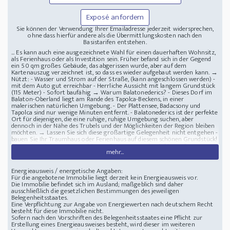
Exposé anfordern
Sie können der Verwendung Ihrer Emailadresse jederzeit widersprechen,
ohne dass hierfür andere als die Übermittlungskosten nach den
Basistarifen entstehen.
... Es kann auch eine ausgezeichnete Wahl für einen dauerhaften Wohnsitz,
als Ferienhaus oder als Investition sein. Früher befand sich in der Gegend
ein 50 qm großes Gebäude, das abgerissen wurde, aber auf dem
Kartenauszug verzeichnet ist, so dass es wieder aufgebaut werden kann. →
Nützt: - Wasser und Strom auf der Straße, (kann angeschlossen werden) -
mit dem Auto gut erreichbar - Herrliche Aussicht mit langem Grundstück
(115 Meter) - Sofort baufähig → Warum Balatonederics? - Dieses Dorf im
Balaton-Oberland liegt am Rande des Tapolca-Beckens, in einer
malerischen natürlichen Umgebung. - Der Plattensee, Badacsony und
Tapolca sind nur wenige Minuten entfernt. - Balatonederics ist der perfekte
Ort für diejenigen, die eine ruhige, ruhige Umgebung suchen, aber
dennoch in der Nähe des Trubels und der Möglichkeiten der Region bleiben
möchten. → Lassen Sie sich diese großartige Gelegenheit nicht entgehen -
bauen Sie Ihr Traumhaus oder Ferienhaus auf diesem schönen Grundstück!
Für weitere Informationen können Sie uns gerne kontaktieren!
mehr...
Lage in der Nähe von: Veszprém
Am Plattensee ein Grundstück mit
Panorama zu verkaufen
Energieausweis / energetische Angaben:
Für die angebotene Immobilie liegt derzeit kein Energieausweis vor.
Die Immobilie befindet sich im Ausland; maßgeblich sind daher
ausschließlich die gesetzlichen Bestimmungen des jeweiligen
Belegenheitsstaates.
Eine Verpflichtung zur Angabe von Energiewerten nach deutschem Recht
besteht für diese Immobilie nicht.
Sofern nach den Vorschriften des Belegenheitsstaates eine Pflicht zur
Erstellung eines Energieausweises besteht, wird dieser im weiteren