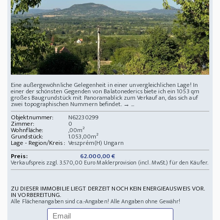
Eine außergewöhnliche Gelegenheit in einer unvergleichlichen Lage! In
einer der schönsten Gegenden von Balatonederics biete ich ein 1053 qm
großes Baugrundstück mit Panoramablick zum Verkauf an, das sich auf
zwei topographischen Nummern befindet. → ...
Objektnummer:
N62230299
Zimmer:
0
Wohnfläche:
,00m²
Grundstück:
1.053,00m²
Lage - Region/Kreis :
Veszprém(H) Ungarn
Preis:
62.000,00 €
Verkaufspreis zzgl. 3.570,00 Euro Maklerprovision (incl. MwSt.) für den Käufer.
ZU DIESER IMMOBILIE LIEGT DERZEIT NOCH KEIN ENERGIEAUSWEIS VOR.
IN VORBEREITUNG.
Alle Flächenangaben sind ca.-Angaben! Alle Angaben ohne Gewähr!