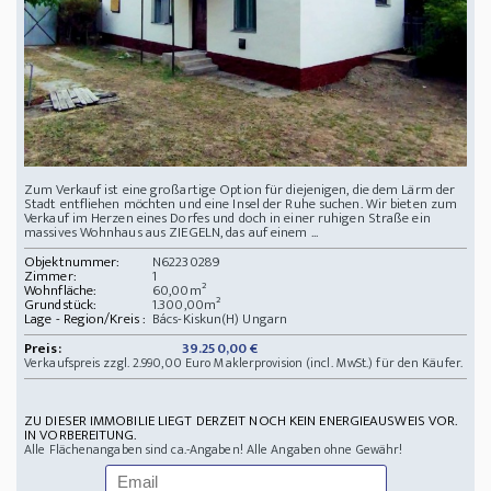
Zum Verkauf ist eine großartige Option für diejenigen, die dem Lärm der
Stadt entfliehen möchten und eine Insel der Ruhe suchen. Wir bieten zum
Verkauf im Herzen eines Dorfes und doch in einer ruhigen Straße ein
massives Wohnhaus aus ZIEGELN, das auf einem ...
Objektnummer:
N62230289
Zimmer:
1
Wohnfläche:
60,00m²
Grundstück:
1.300,00m²
Lage - Region/Kreis :
Bács-Kiskun(H) Ungarn
Preis:
39.250,00 €
Verkaufspreis zzgl. 2.990,00 Euro Maklerprovision (incl. MwSt.) für den Käufer.
ZU DIESER IMMOBILIE LIEGT DERZEIT NOCH KEIN ENERGIEAUSWEIS VOR.
IN VORBEREITUNG.
Alle Flächenangaben sind ca.-Angaben! Alle Angaben ohne Gewähr!