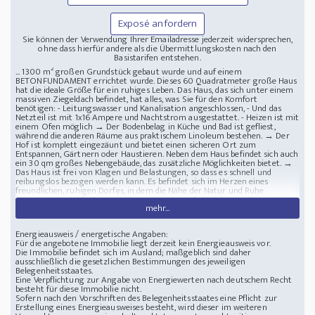
Exposé anfordern
Sie können der Verwendung Ihrer Emailadresse jederzeit widersprechen,
ohne dass hierfür andere als die Übermittlungskosten nach den
Basistarifen entstehen.
... 1300 m² großen Grundstück gebaut wurde und auf einem
BETONFUNDAMENT errichtet wurde. Dieses 60 Quadratmeter große Haus
hat die ideale Größe für ein ruhiges Leben. Das Haus, das sich unter einem
massiven Ziegeldach befindet, hat alles, was Sie für den Komfort
benötigen: - Leitungswasser und Kanalisation angeschlossen, - Und das
Netzteil ist mit 1x16 Ampere und Nachtstrom ausgestattet. - Heizen ist mit
einem Ofen möglich → Der Bodenbelag in Küche und Bad ist gefliest,
während die anderen Räume aus praktischem Linoleum bestehen. → Der
Hof ist komplett eingezäunt und bietet einen sicheren Ort zum
Entspannen, Gärtnern oder Haustieren. Neben dem Haus befindet sich auch
ein 30 qm großes Nebengebäude, das zusätzliche Möglichkeiten bietet. →
Das Haus ist frei von Klagen und Belastungen, so dass es schnell und
reibungslos bezogen werden kann. Es befindet sich im Herzen eines
freundlichen, ruhigen Dorfes, in dem die Nähe der Natur und Ruhe
garantiert sind. Alle Dienstleistungen sind vor Ort verfügbar. Die Siedlung
mehr...
ist eine ideale Wahl für diejenigen, die ein ruhiges Landleben wünschen,
aber es ist auch wichtig für sie, in der Nähe größerer Städte zu sein. → Es
ist leicht mit dem Auto oder Bus zu erreichen, die
Energieausweis / energetische Angaben:
Hochgeschwindigkeitsbahn Budapest-Belgradführt durch die Siedlung.
Für die angebotene Immobilie liegt derzeit kein Energieausweis vor.
Lage in der Nähe von: Solt - Kiskörös: 20 km - Kecskemét: 40 km -
Die Immobilie befindet sich im Ausland; maßgeblich sind daher
Budapest: 105 km
Renoviertes 60m2 Haus mit Grund im Komitat Bacs-
ausschließlich die gesetzlichen Bestimmungen des jeweiligen
kiskun
Belegenheitsstaates.
Eine Verpflichtung zur Angabe von Energiewerten nach deutschem Recht
besteht für diese Immobilie nicht.
Sofern nach den Vorschriften des Belegenheitsstaates eine Pflicht zur
Erstellung eines Energieausweises besteht, wird dieser im weiteren