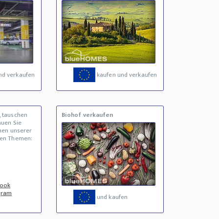
nd verkaufen
kaufen und verkaufen
, tauschen
Biohof verkaufen
auen Sie
inen unserer
den Themen:
book
gram
und kaufen