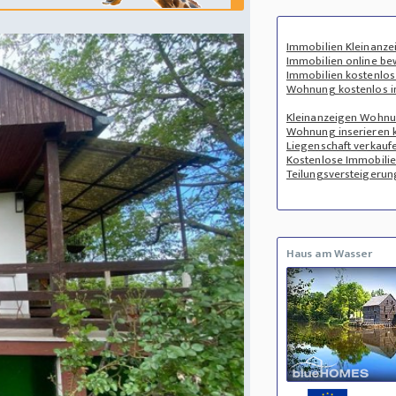
Immobilien Kleinanze
Immobilien online be
Immobilien kostenlos
Wohnung kostenlos i
Kleinanzeigen Wohn
Wohnung inserieren 
Liegenschaft verkauf
Kostenlose Immobili
Teilungsversteigerun
Haus am Wasser