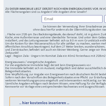
ZU DIESER IMMOBILIE LIEGT DERZEIT NOCH KEIN ENERGIEAUSWEIS VOR. IN V
Alle Flächenangaben sind ca.-Angaben! Alle Angaben ohne Gewähr!
Sie können der Verwendung Ihrer Emailadresse je
ohne dass hierfür andere als die Übermittlungskosten nac
... Fläche von 2128 qm. Das Backsteingebäude, das darauf steht, ist in gutem Zus
Küche, eine Außenterrasse und eine überdachte Terrasse. Und unter dem Gebäude
installiert, und das Leitungswasser befindet sich ca. 80 m vom Grundstück entf
Um die Kosten für den Wasseranschluss für alle zahlbar zu machen, warten me
öffentlichen Anschluss beantragen) Auf dem 27 Meter breiten, wunderschönen,
und Ziersträucher, befindet sich auch ein kleiner Weinberg. Gerne zeige wir Ih
Zeitpunkt!
Lage : Region Zala - Ungarn
Im Komitat Zala ein 40m2 Ferienhaus mit 2128m2
Energieausweis / energetische Angaben:
Für die angebotene Immobilie liegt derzeit kein Energieausweis vor.
Die Immobilie befindet sich im Ausland; maßgeblich sind daher ausschließlich 
Belegenheitsstaates.
Eine Verpflichtung zur Angabe von Energiewerten nach deutschem Recht besteht
Sofern nach den Vorschriften des Belegenheitsstaates eine Pflicht zur Erstellun
weiteren Vermarktungsprozess eingeholt und Interessenten rechtzeitig zur Ver
Sämtliche Angaben erfolgen nach bestem Wissen; eine Haftung für die Verfügba
Kennwerte vor Vorlage eines entsprechenden Nachweises wird ausgeschlossen.
... hier kostenlos inserieren ...