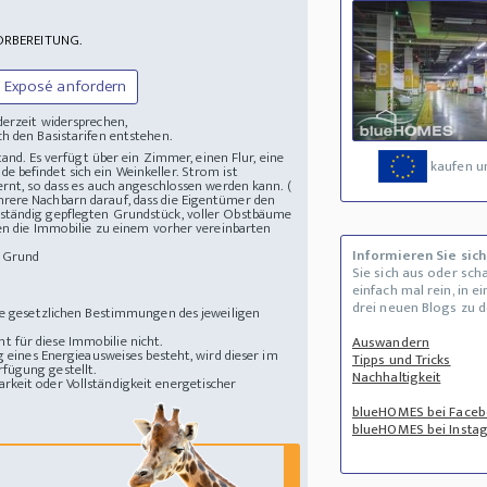
ORBEREITUNG.
Exposé anfordern
derzeit widersprechen,
h den Basistarifen entstehen.
tand. Es verfügt über ein Zimmer, einen Flur, eine
kaufen u
 befindet sich ein Weinkeller. Strom ist
ernt, so dass es auch angeschlossen werden kann. (
hrere Nachbarn darauf, dass die Eigentümer den
 ständig gepflegten Grundstück, voller Obstbäume
nen die Immobilie zu einem vorher vereinbarten
Informieren Sie sich
 Grund
Sie sich aus oder sch
einfach mal rein, in e
drei neuen Blogs zu 
die gesetzlichen Bestimmungen des jeweiligen
 für diese Immobilie nicht.
Auswandern
g eines Energieausweises besteht, wird dieser im
Tipps und Tricks
fügung gestellt.
Nachhaltigkeit
rkeit oder Vollständigkeit energetischer
blueHOMES bei Face
blueHOMES bei Insta