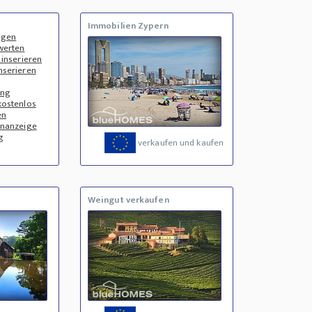
Immobilien Zypern
igen
werten
 inserieren
nserieren
ung
kostenlos
en
enanzeige
g
verkaufen und kaufen
Weingut verkaufen