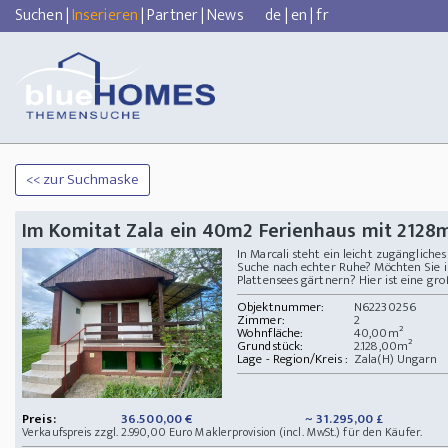
Suchen
|
Inserieren
|
Partner
|
News
de
|
en
|
fr
<< zur Suchmaske
Im Komitat Zala ein 40m2 Ferienhaus mit 2128
In Marcali steht ein leicht zugänglich
Suche nach echter Ruhe? Möchten Sie 
Plattensees gärtnern? Hier ist eine gro
Objektnummer:
N62230256
Zimmer:
2
Wohnfläche:
40,00m²
Grundstück:
2.128,00m²
Lage - Region/Kreis :
Zala(H) Ungarn
Preis:
36.500,00 €
~ 31.295,00 £
Verkaufspreis zzgl. 2.990,00 Euro Maklerprovision (incl. MwSt.) für den Käufer.