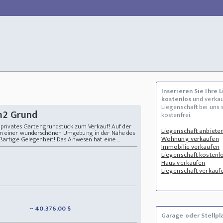
Inserieren Sie Ihre 
kostenlos
und verkau
Liegenschaft bei uns 
m2 Grund
kostenfrei.
es privates Gartengrundstück zum Verkauf! Auf der
Liegenschaft anbiete
in einer wunderschönen Umgebung in der Nähe des
Wohnung verkaufen
ßartige Gelegenheit! Das Anwesen hat eine ...
Immobilie verkaufen
Liegenschaft kostenlo
Haus verkaufen
Liegenschaft verkauf
~ 40.376,00 $
Garage oder Stellpl