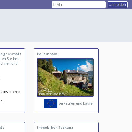
Liegenschaft
Bauernhaus
fen Sie Ihre
schnell und
n
s inserieren
en
verkaufen und kaufen
atz
Immobilien Toskana