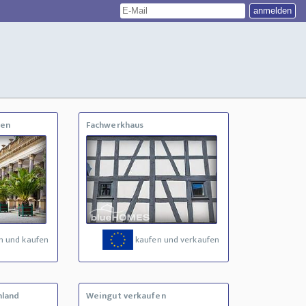
ien
Fachwerkhaus
n und kaufen
kaufen und verkaufen
nland
Weingut verkaufen