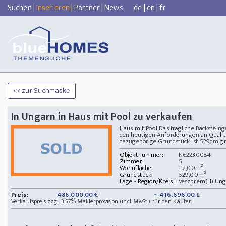
Suchen
|
Inserieren
|
Partner
|
News
de
|
en
|
fr
<< zur Suchmaske
In Ungarn in Haus mit Pool zu verkaufen
Haus mit Pool Das fragliche Backsteing
den heutigen Anforderungen an Qualitä
dazugehörige Grundstück ist 529qm groß
Objektnummer:
N62230084
Zimmer:
5
Wohnfläche:
112,00m²
Grundstück:
529,00m²
Lage - Region/Kreis :
Veszprém(H) Un
Preis:
486.000,00 €
~ 416.696,00 £
Verkaufspreis zzgl. 3,57% Maklerprovision (incl. MwSt.) für den Käufer.