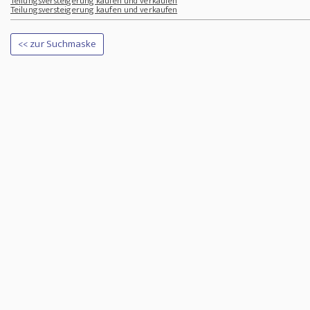
Teilungsversteigerung kaufen und verkaufen
Teilungsversteigerung kaufen und verkaufen
<< zur Suchmaske