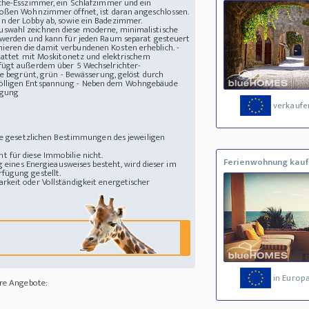
üche-Esszimmer, ein Schlafzimmer und ein
roßen Wohnzimmer öffnet, ist daran angeschlossen.
n der Lobby ab, sowie ein Badezimmer.
uswahl zeichnen diese moderne, minimalistische
t werden und kann für jeden Raum separat gesteuert
eren die damit verbundenen Kosten erheblich. -
stattet mit Moskitonetz und elektrischem
rfügt außerdem über 5 Wechselrichter-
se begrünt, grün - Bewässerung, gelöst durch
 völligen Entspannung - Neben dem Wohngebäude
ügung
verkaufe
die gesetzlichen Bestimmungen des jeweiligen
 für diese Immobilie nicht.
Ferienwohnung kau
g eines Energieausweises besteht, wird dieser im
fügung gestellt.
rkeit oder Vollständigkeit energetischer
in Europ
ere Angebote: