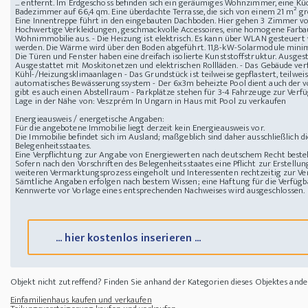
... entfernt. Im Erdgeschoss befinden sich ein geräumiges Wohnzimmer, eine K
Badezimmer auf 66,4 qm. Eine überdachte Terrasse, die sich von einem 21 m² g
Eine Innentreppe führt in den eingebauten Dachboden. Hier gehen 3 Zimmer vo
Hochwertige Verkleidungen, geschmackvolle Accessoires, eine homogene Farba
Wohnimmobilie aus. - Die Heizung ist elektrisch. Es kann über WLAN gesteuer
werden. Die Wärme wird über den Boden abgeführt. 11,8-kW-Solarmodule minimi
Die Türen und Fenster haben eine dreifach isolierte Kunststoffstruktur. Ausge
Ausgestattet mit Moskitonetzen und elektrischen Rollläden. - Das Gebäude ve
Kühl-/Heizungsklimaanlagen - Das Grundstück ist teilweise gepflastert, teilwei
automatisches Bewässerungssystem - Der 6x3m beheizte Pool dient auch der
gibt es auch einen Abstellraum - Parkplätze stehen für 3-4 Fahrzeuge zur Verf
Lage in der Nähe von: Veszprém
In Ungarn in Haus mit Pool zu verkaufen
Energieausweis / energetische Angaben:
Für die angebotene Immobilie liegt derzeit kein Energieausweis vor.
Die Immobilie befindet sich im Ausland; maßgeblich sind daher ausschließlich 
Belegenheitsstaates.
Eine Verpflichtung zur Angabe von Energiewerten nach deutschem Recht besteht
Sofern nach den Vorschriften des Belegenheitsstaates eine Pflicht zur Erstellun
weiteren Vermarktungsprozess eingeholt und Interessenten rechtzeitig zur Ver
Sämtliche Angaben erfolgen nach bestem Wissen; eine Haftung für die Verfügba
Kennwerte vor Vorlage eines entsprechenden Nachweises wird ausgeschlossen.
... hier kostenlos inserieren ...
Objekt nicht zutreffend? Finden Sie anhand der Kategorien dieses Objektes and
Einfamilienhaus kaufen und verkaufen