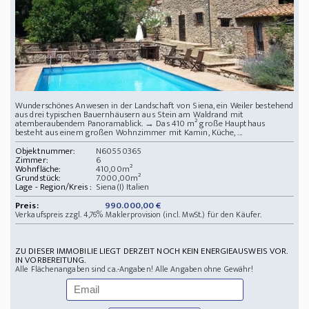
Wunderschönes Anwesen in der Landschaft von Siena, ein Weiler bestehend
aus drei typischen Bauernhäusern aus Stein am Waldrand mit
atemberaubendem Panoramablick. → Das 410 m² große Haupthaus
besteht aus einem großen Wohnzimmer mit Kamin, Küche, ...
Objektnummer:
N60550365
Zimmer:
6
Wohnfläche:
410,00m²
Grundstück:
7.000,00m²
Lage - Region/Kreis :
Siena(I) Italien
Preis:
990.000,00 €
Verkaufspreis zzgl. 4,76% Maklerprovision (incl. MwSt.) für den Käufer.
ZU DIESER IMMOBILIE LIEGT DERZEIT NOCH KEIN ENERGIEAUSWEIS VOR.
IN VORBEREITUNG.
Alle Flächenangaben sind ca.-Angaben! Alle Angaben ohne Gewähr!