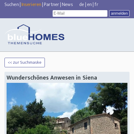
Suchen
|
Inserieren
|
Partner
|
News
de
|
en
|
fr
<< zur Suchmaske
Wunderschönes Anwesen in Siena