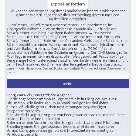
Exposé anfordern
Sie können der Verwendung Ihrer Emailadresse jederzeit widersprechen,
ohne dass hierfür andere als die Übermittlungskosten nach den
Basistarifen entstehen.
... Esszimmer, Schlafzimmer, Arbeitszimmer und Badezimmer; im
Obergeschoss dient ein Wohnzimmer mit Kamin als Flur für die drei
Schlafzimmer mit ihren jeweiligen Badezimmern. → Das zweite
Bauernhaus mit 130 m² verfügt über ein Wohnzimmer mit Küche, ein
Schlafzimmer und ein Badezimmer. Das andere Gebäude, die Scheune, mit
80 m², besteht aus einem Wohnzimmer mit Küche, zwei Schlafzimmern
und zwei Badezimmern. → Das Anwesen umfasst 7000 m² Land ,
hauptsächlich Wälder, die die Gebäude umgeben. → Der 10×5 Meter große
Pool liegt in einem sehr eindrucksvollen Waldgebiet mit Felsvorsprüngen.
Der geringe Höhenunterschied zwischen den beiden kleineren Häusern und
dem Haupthaus wird durch eine in den Fels gebaute Treppe überbrückt.
Lage in der Nähe von: Siena, Toskana - Italien
Wunderschönes Anwesen in
Siena
mehr...
Energieausweis / energetische Angaben:
Für die angebotene Immobilie liegt derzeit kein Energieausweis vor.
Die Immobilie befindet sich im Ausland; maßgeblich sind daher
ausschließlich die gesetzlichen Bestimmungen des jeweiligen
Belegenheitsstaates.
Eine Verpflichtung zur Angabe von Energiewerten nach deutschem Recht
besteht für diese Immobilie nicht.
Sofern nach den Vorschriften des Belegenheitsstaates eine Pflicht zur
Erstellung eines Energieausweises besteht, wird dieser im weiteren
Vermarktungsprozess eingeholt und Interessenten rechtzeitig zur
Verfügung gestellt.