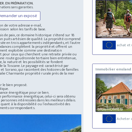
ER. EN PRÉPARATION.
mations sans garanties.
Demander un exposé
n de votre adresse e-mail,
ssion selon les tarifs de base.
sis de paix, ce domaine historique s'étend sur 18
'un puits artésien de qualité. La propriété comprend
ée en trois appartements indépendants, et l'autre
achat et 
ndances complètent la propriété et offrent un
llement exploitée comme une destination
t pour ceux qui cherchent une retraite privée ou
r une route goudronnée tertiaire bien entretenue,
, la nature et les possibilités se fondent
 la Toscane. Le paysage est caractérisé par
Immobilier emsland
et Sorano, qui racontent des histoires de familles
talie Charmante propriété rurale près de la mer
 le bien proposé.
lique.
mance énergétique pour ce bien.
 de performance énergétique, celui-ci sera obtenu
 personnes intéressées dans les meilleurs délais.
quant à la disponibilité ou l´exhaustivité des
uments correspondants.
Acheter 