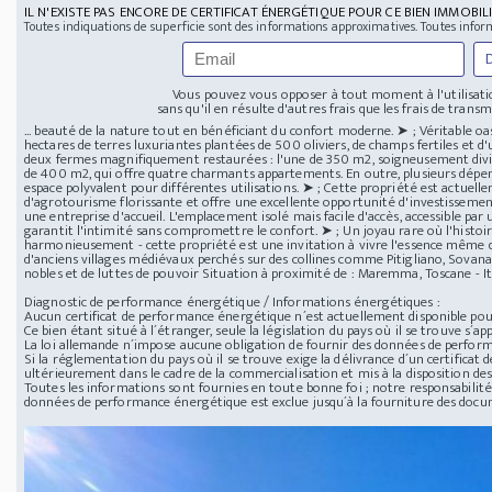
IL N'EXISTE PAS ENCORE DE CERTIFICAT ÉNERGÉTIQUE POUR CE BIEN IMMOBILI
Toutes indiquations de superficie sont des informations approximatives. Toutes infor
Vous pouvez vous opposer à tout moment à l'utilisatio
sans qu'il en résulte d'autres frais que les frais de transmi
... beauté de la nature tout en bénéficiant du confort moderne. ➤ ; Véritable oa
hectares de terres luxuriantes plantées de 500 oliviers, de champs fertiles et d
deux fermes magnifiquement restaurées : l'une de 350 m2, soigneusement divis
de 400 m2, qui offre quatre charmants appartements. En outre, plusieurs dépe
espace polyvalent pour différentes utilisations. ➤ ; Cette propriété est actue
d'agrotourisme florissante et offre une excellente opportunité d'investissemen
une entreprise d'accueil. L'emplacement isolé mais facile d'accès, accessible pa
garantit l'intimité sans compromettre le confort. ➤ ; Un joyau rare où l'histoire
harmonieusement - cette propriété est une invitation à vivre l'essence même de
d'anciens villages médiévaux perchés sur des collines comme Pitigliano, Sovana 
nobles et de luttes de pouvoir Situation à proximité de : Maremma, Toscane - I
Diagnostic de performance énergétique / Informations énergétiques :
Aucun certificat de performance énergétique n´est actuellement disponible pour
Ce bien étant situé à l´étranger, seule la législation du pays où il se trouve s´app
La loi allemande n´impose aucune obligation de fournir des données de perfor
Si la réglementation du pays où il se trouve exige la délivrance d´un certificat
ultérieurement dans le cadre de la commercialisation et mis à la disposition des
Toutes les informations sont fournies en toute bonne foi ; notre responsabilité 
données de performance énergétique est exclue jusqu´à la fourniture des doc