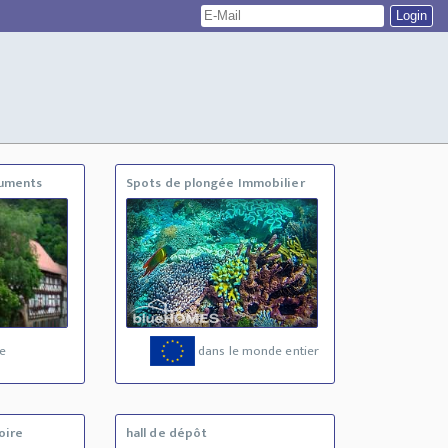
numents
Spots de plongée Immobilier
e
dans le monde entier
oire
hall de dépôt