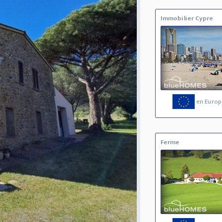
Immobilier Cypre
en Europ
Ferme