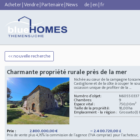
Acheter
|
Vendre
|
Partenaire
|
News
de
|
en
|
fr
<< nouvelle recherche
Charmante propriété rurale près de la mer
Nichée au cœur de la campagne toscane,
Castiglione et de la côte à couper le so
occasion unique de profiter de la ...
Numéro d´objet:
N60550337
Chambres:
9
Espace vital :
750,00m²
Taille de la propriété:
18,00ha
Emplacement - la région :
Grosseto(I) I
Prix :
2.800.000,00 €
~ 2.400.720,00 £
Prix de vente plus 4,76% la commission de l´agence (TVA comprise) pour l´acheteur,