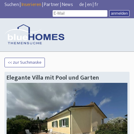
Suchen
|
Inserieren
|
Partner
|
News
de
|
en
|
fr
<< zur Suchmaske
Elegante Villa mit Pool und Garten