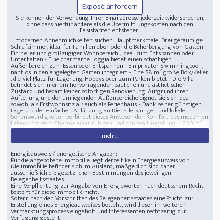
Exposé anfordern
Sie können der Verwendung Ihrer Emailadresse jederzeit widersprechen,
ohne dass hierfür andere als die Übermittlungskosten nach den
Basistarifen entstehen.
... modernen Annehmlichkeiten suchen. Hauptmerkmale: Drei geräumige
Schlafzimmer, ideal für Familienleben oder die Beherbergung von Gästen -
Ein heller und großzügiger Wohnbereich , ideal zum Entspannen oder
Unterhalten - Eine charmante Loggia bietet einen schattigen
Außenbereich zum Essen oder Entspannen - Ein privater Swimmingpool ,
nahtlos in den angelegten Garten integriert - Eine 58 m² große Box/Keller
, die viel Platz für Lagerung, Hobbys oder zum Parken bietet - Die Villa
befindet sich in einem hervorragenden baulichen und ästhetischen
Zustand und bedarf keiner sofortigen Renovierung. Aufgrund ihrer
Aufteilung und der umliegenden Außenbereiche eignet sie sich ideal
sowohl als Erstwohnsitz als auch als Ferienhaus. - Dank seiner günstigen
Lage und der einfachen Anbindung an Dienstleistungen und lokale
Sehenswürdigkeiten verbindet dieses Anwesen den Komfort des modernen
Lebens mit dem Charme einer ruhigen und grünen Umgebung. - 700 m²
Grundstück - Bad/WC getrennt, Bidet, Gäste-WC - Balkon - Garten -
mehr...
Terrasse - Badezimmer: Badewanne, Bad mit Dusche, Bad mit Fenster -
Loggia, Wintergarten - Swimmingpool - Wesentliche Energieträger: Gas
Lage : Toskana, Region Pisa - Italien
Elegante Villa mit Pool und Garten
Energieausweis / energetische Angaben:
001210, Italien, günstige Lage mit Anbindung an Dienstleistungen und
Für die angebotene Immobilie liegt derzeit kein Energieausweis vor.
lokale Sehenswürdigkeiten in ruhiger und grüner Umgebung
Die Immobilie befindet sich im Ausland; maßgeblich sind daher
ausschließlich die gesetzlichen Bestimmungen des jeweiligen
Belegenheitsstaates.
Eine Verpflichtung zur Angabe von Energiewerten nach deutschem Recht
besteht für diese Immobilie nicht.
Sofern nach den Vorschriften des Belegenheitsstaates eine Pflicht zur
Erstellung eines Energieausweises besteht, wird dieser im weiteren
Vermarktungsprozess eingeholt und Interessenten rechtzeitig zur
Verfügung gestellt.