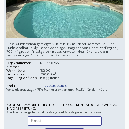
Diese wunderschön gepflegte Villa mit 182 m² bietet Komfort, Stil und
Funktionalität in idyllischer Wohnlage. Umgeben von einem gepflegten ,
700 m² großen Privatgarten ist das Anwesen ideal für alle, die ein
bezugsfertiges Zuhause mit Außenbereich und ...
Objektnummer:
N60550285
Zimmer:
4
Wohnfläche:
182,00m²
Grundstück:
700,00m²
Lage - Region/Kreis :
Pisa(I) Italien
Preis:
520.000,00 €
Verkaufspreis zzgl. 4,76% Maklerprovision (incl. MwSt.) für den Käufer.
ZU DIESER IMMOBILIE LIEGT DERZEIT NOCH KEIN ENERGIEAUSWEIS VOR.
IN VORBEREITUNG.
Alle Flächenangaben sind ca.-Angaben! Alle Angaben ohne Gewähr!