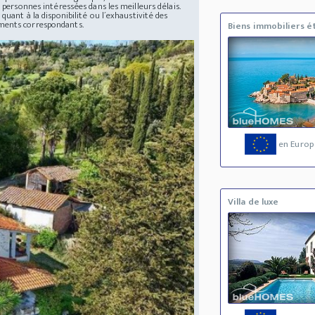
 personnes intéressées dans les meilleurs délais.
quant à la disponibilité ou l´exhaustivité des
uments correspondants.
Biens immobiliers é
en Europ
Villa de luxe