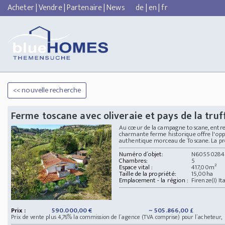
Acheter
|
Vendre
|
Partenaire
|
News
de
|
en
|
fr
<< nouvelle recherche
Ferme toscane avec oliveraie et pays de la truf
Au cœur de la campagne toscane, entre le
charmante ferme historique offre l'opp
authentique morceau de Toscane. La propr
Numéro d´objet:
N60550284
Chambres:
5
Espace vital :
417,00m²
Taille de la propriété:
15,00ha
Emplacement - la région :
Firenze(I) Ita
Prix :
590.000,00 €
~ 505.866,00 £
Prix de vente plus 4,76% la commission de l´agence (TVA comprise) pour l´acheteur,