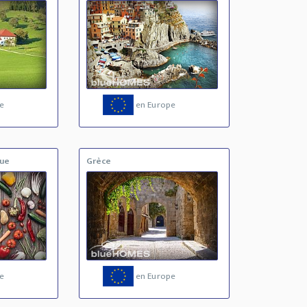
e
en Europe
que
Grèce
e
en Europe