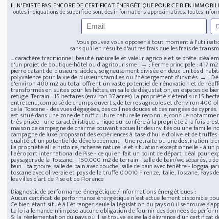
IL N'EXISTE PAS ENCORE DE CERTIFICAT ÉNERGÉTIQUE POUR CE BIEN IMMOBILI
Toutes indiquations de superficie sont des informations approximatives. Toutes infor
Vous pouvez vous opposer à tout moment à l'utilisatio
sans qu'il en résulte d'autres frais que les frais de transmi
... caractère traditionnel, beauté naturelle et valeur agricole et se prête idé
d'un projet de boutique-hôtel ou d'agritourisme . → ; Ferme principale : 417 m2
pierre datant de plusieurs siècles, soigneusement divisée en deux unités d'habi
polyvalence pour la vie de plusieurs familles ou l'hébergement d'invités. → ; 
d'environ 400 m2 au total offrent un vaste potentiel de rénovation et de réaff
transformés en suites pour les hôtes, en salle de dégustation, en espaces de bi
refuge. Terrain : 15 hectares (environ 37 acres) La propriété s'étend sur 15 hec
entretenu, composé de champs ouverts, de terres agricoles et d'environ 400 oliv
de la Toscane - des vues dégagées, des collines douces et des rangées de cyprès.
est situé dans une zone de trufficulture naturelle reconnue, connue notamme
très prisée - une caractéristique unique qui confère à la propriété à la fois pres
maison de campagne de charme pouvant accueillir des invités ou une famille 
campagne de luxe proposant des expériences à base d'huile d'olive et de truffes 
qualité et un potentiel de développement - Une retraite ou une destination bien
La propriété allie histoire, richesse naturelle et situation exceptionnelle - à u
l'aéroport international de Pise - ce qui en fait un point de départ idéal pour e
paysagers de la Toscane. - 150.000 m2 de terrain - salle de bain/wc séparés, bidet, 
bain : baignoire, salle de bain avec douche, salle de bain avec fenêtre - loggia, ja
toscane avec oliveraie et pays de la truffe
00010 Firenze, Italie, Toscane, Pays d
les villes d´art de Pise et de Florence
Diagnostic de performance énergétique / Informations énergétiques :
Aucun certificat de performance énergétique n´est actuellement disponible pour
Ce bien étant situé à l´étranger, seule la législation du pays où il se trouve s´app
La loi allemande n´impose aucune obligation de fournir des données de perfor
Si la réglementation du pays où il se trouve exige la délivrance d´un certificat