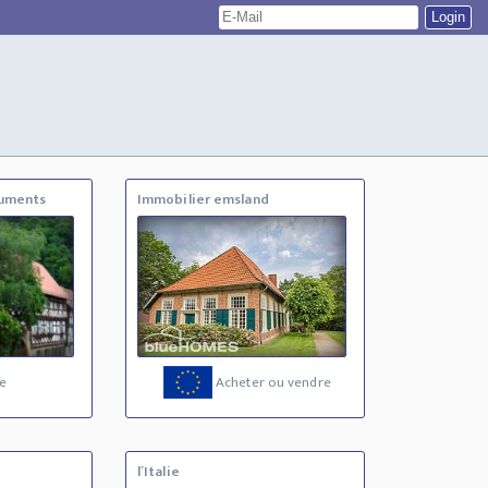
numents
Immobilier emsland
e
Acheter ou vendre
l´Italie