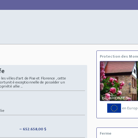
Protection des Mo
fe
s villes d'art de Pise et Florence , cette
ortunité exceptionnelle de posséder un
iété allie ...
en Europ
lie
~ 652.658,00 $
Ferme