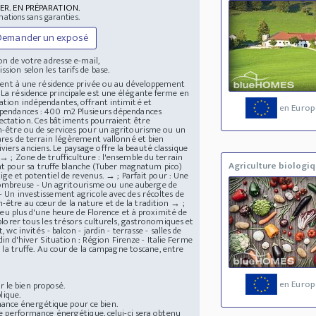
ER. EN PRÉPARATION.
mations sans garanties.
Demander un exposé
n de votre adresse e-mail,
ssion selon les tarifs de base.
alement à une résidence privée ou au développement
 La résidence principale est une élégante ferme en
tation indépendantes, offrant intimité et
en Europ
Dépendances : 400 m2 Plusieurs dépendances
ectation. Ces bâtiments pourraient être
en-être ou de services pour un agritourisme ou un
tares de terrain légèrement vallonné et bien
iers anciens. Le paysage offre la beauté classique
 → ; Zone de trufficulture : l'ensemble du terrain
Agriculture biologi
nt pour sa truffe blanche (Tuber magnatum pico)
tige et potentiel de revenus. → ; Parfait pour : Une
nombreuse - Un agritourisme ou une auberge de
- Un investissement agricole avec des récoltes de
-être au cœur de la nature et de la tradition → ;
n peu plus d'une heure de Florence et à proximité de
xplorer tous les trésors culturels, gastronomiques et
wc invités - balcon - jardin - terrasse - salles de
rdin d'hiver Situation : Région Firenze - Italie Ferme
e la truffe. Au cour de la campagne toscane, entre
en Europ
 le bien proposé.
lique.
mance énergétique pour ce bien.
 de performance énergétique, celui-ci sera obtenu