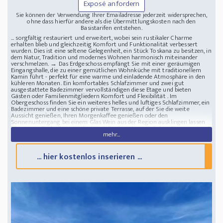
Exposé anfordern
Sie können der Verwendung Ihrer Emailadresse jederzeit widersprechen,
ohne dass hierfür andere als die Übermittlungskosten nach den
Basistarifen entstehen.
... sorgfältig restauriert und erweitert, wobei sein rustikaler Charme
erhalten blieb und gleichzeitig Komfort und Funktionalität verbessert
wurden. Dies ist eine seltene Gelegenheit, ein Stück Toskana zu besitzen, in
dem Natur, Tradition und modernes Wohnen harmonisch miteinander
verschmelzen. → Das Erdgeschoss empfängt Sie mit einer geräumigen
Eingangshalle, die zu einer gemütlichen Wohnküche mit traditionellem
Kamin führt - perfekt für eine warme und einladende Atmosphäre in den
kühleren Monaten. Ein komfortables Schlafzimmer und zwei gut
ausgestattete Badezimmer vervollständigen diese Etage und bieten
Gästen oder Familienmitgliedern Komfort und Flexibilität . Im
Obergeschoss finden Sie ein weiteres helles und luftiges Schlafzimmer, ein
Badezimmer und eine schöne private Terrasse, auf der Sie die weite
Aussicht genießen, Ihren Morgenkaffee genießen oder den
Sonnenuntergang bei einem Glas Wein aus der Region ausklingen lassen
können. → Ein halbunterirdischer Keller bietet zusätzlichen Stauraum und
mehr...
kann als Weinkeller, Werkstatt oder sogar als Entspannungsbereich
genutzt werden. Die dicken Steinmauern, Holzbalken und Terrakottaböden
des Anwesens zeugen vom authentischen toskanischen Erbe und sorgen
gleichzeitig für eine zeitlose Ästhetik. → Das Anwesen ist von einem
... hier kostenlos inserieren ...
15.000 m² großen Grundstück umgeben, das das Haus in natürlicher
Schönheit umgibt. 95 Olivenbäume bieten hervorragende Möglichkeiten
zur Herstellung Ihres eigenen hochwertigen Olivenöls. Ein malerisches
Waldgebiet unterstreicht die friedliche Atmosphäre und macht es zu
einem idealen Rückzugsort für Naturliebhaber. Das sanft abfallende
Grundstück bietet viel Platz für Gärten, Essbereiche im Freien oder sogar
den Bau eines Pools, um das Wohnerlebnis im Freien noch weiter zu
verbessern. → Die Südlage sorgt für reichlich Sonnenlicht den ganzen Tag
über, während die abgeschiedene Lage Privatsphäre und Ruhe garantiert.
Trotz der ruhigen Atmosphäre ist das Anwesen über eine gut ausgebaute