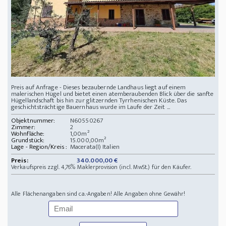
Preis auf Anfrage - Dieses bezaubernde Landhaus liegt auf einem
malerischen Hügel und bietet einen atemberaubenden Blick über die sanfte
Hügellandschaft bis hin zur glitzernden Tyrrhenischen Küste. Das
geschichtsträchtige Bauernhaus wurde im Laufe der Zeit ...
Objektnummer:
N60550267
Zimmer:
2
Wohnfläche:
1,00m²
Grundstück:
15.000,00m²
Lage - Region/Kreis :
Macerata(I) Italien
Preis:
340.000,00 €
Verkaufspreis zzgl. 4,76% Maklerprovision (incl. MwSt.) für den Käufer.
Alle Flächenangaben sind ca.-Angaben! Alle Angaben ohne Gewähr!