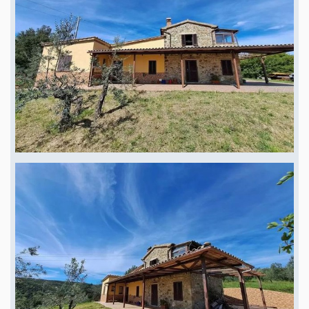
Asphaltstraße leicht erreichbar, was es bequem macht und dennoch das
Gefühl eines privaten Rückzugsortes bietet . → Für diejenigen, die
expandieren möchten, besteht die Möglichkeit, die bestehende Struktur zu
erweitern und so zusätzlichen Wohnraum , Gästeunterkünfte oder eine
Erweiterung des bestehenden Grundrisses zu schaffen, um spezifische
Bedürfnisse zu erfüllen. Diese Flexibilität macht es zu einer fantastischen
Gelegenheit sowohl für den Eigengebrauch als auch für potenzielle
Investitionen in Tourismus- oder Agrotourismus-Aktivitäten . → Garten
→ Terrasse → Fernblick → Badezimmer: Badewanne, Bad mit Dusche, Bad
mit Fenster → Loggia → Energie: Gas, Energieklasse: G
Lage : Region Macerata - Italien
Rustikales Haus mit Panoramablick auf das
Meer
62010 MONTEMASSI, Italien, mit Panoramablick auf das Meer, auf
einem malerischen Hügel, Blick über die sanfte Hügellandschaft bis hin zur
glitzernden Tyrrhenischen Küste. Toskana