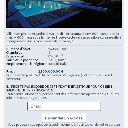
Villa avec piscine et jardin à Marina di Pietrasanta, à env. 600 mètres de la
mer. À 600 mètres de la mer se trouve cette villa avec salon, cuisine-salle à
manger avec une grande véranda fermée, 2 ...
Numéro d´objet:
N60550006
Chambres:
12
Espace vital :
378,00m²
Taille de la propriété:
1.500,00m²
Emplacement - la région :
Lucca(I) Italie
Prix :
2.100.000,00 €
Prix de vente plus 3,57% la commission de l´agence (TVA comprise) pour l
´acheteur,
IL N'EXISTE PAS ENCORE DE CERTIFICAT ÉNERGÉTIQUE POUR CE BIEN
IMMOBILIER. EN PRÉPARATION.
Toutes indiquations de superficie sont des informations approximatives. Toutes
informations sans garanties.
Demander un exposé
Vous pouvez vous opposer à tout moment à l'utilisation de votre adresse