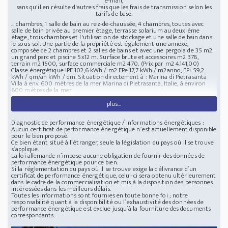
e-mail,
sans qu'il en résulte d'autres frais que les frais de transmission selon les
tarifs de base.
... chambres, 1 salle de bain au rez-de-chaussée, 4 chambres, toutes avec
salle de bain privée au premier étage, terrasse solarium au deuxième
étage, trois chambres et l'utilisation de stockage et une salle de bain dans
le sous-sol. Une partie de la propriété est également une annexe,
composée de 2 chambres et 2 salles de bains et avec une pergola de 35 m2.
un grand parc et piscine 5x12 m. Surface brute et accessoires m2 378,
terrain m2 1500, surface commerciale m2 470. (Prix par m2 4.141,00)
Classe énergétique IPE 102,6 kWh / m2 EPe 17,7 kWh / m2anno, EPi 59,2
kWh / qm/an kWh / qm. Situation directement à : Marina di Pietrasanta
Villa à env. 600 mètres de la mer
Marina di Pietrasanta, Italie, à environ
600 mètres de la mer
plus...
Diagnostic de performance énergétique / Informations énergétiques :
Aucun certificat de performance énergétique n´est actuellement disponible
pour le bien proposé.
Ce bien étant situé à l´étranger, seule la législation du pays où il se trouve
s´applique.
La loi allemande n´impose aucune obligation de fournir des données de
performance énergétique pour ce bien.
Si la réglementation du pays où il se trouve exige la délivrance d´un
certificat de performance énergétique, celui-ci sera obtenu ultérieurement
dans le cadre de la commercialisation et mis à la disposition des personnes
intéressées dans les meilleurs délais.
Toutes les informations sont fournies en toute bonne foi ; notre
responsabilité quant à la disponibilité ou l´exhaustivité des données de
performance énergétique est exclue jusqu´à la fourniture des documents
correspondants.