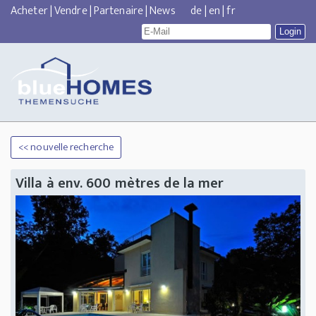
Acheter
|
Vendre
|
Partenaire
|
News
de
|
en
|
fr
<< nouvelle recherche
Villa à env. 600 mètres de la mer