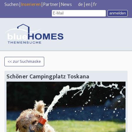
Suchen
|
Inserieren
|
Partner
|
News
de
|
en
|
fr
<< zur Suchmaske
Schöner Campingplatz Toskana