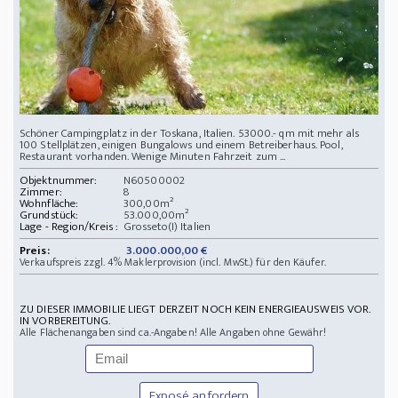
Schöner Campingplatz in der Toskana, Italien. 53000.- qm mit mehr als
100 Stellplätzen, einigen Bungalows und einem Betreiberhaus. Pool,
Restaurant vorhanden. Wenige Minuten Fahrzeit zum ...
Objektnummer:
N60500002
Zimmer:
8
Wohnfläche:
300,00m²
Grundstück:
53.000,00m²
Lage - Region/Kreis :
Grosseto(I) Italien
Preis:
3.000.000,00 €
Verkaufspreis zzgl. 4% Maklerprovision (incl. MwSt.) für den Käufer.
ZU DIESER IMMOBILIE LIEGT DERZEIT NOCH KEIN ENERGIEAUSWEIS VOR.
IN VORBEREITUNG.
Alle Flächenangaben sind ca.-Angaben! Alle Angaben ohne Gewähr!
Exposé anfordern