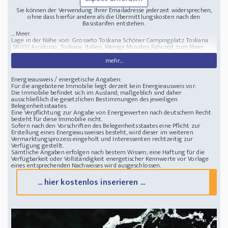
Sie können der Verwendung Ihrer Emailadresse jederzeit widersprechen,
ohne dass hierfür andere als die Übermittlungskosten nach den
Basistarifen entstehen.
... Meer.
Lage in der Nähe von: Grosseto Toskana
Schöner Campingplatz Toskana
58031 Arcidosso, Toskana, Italien. Wenige Minuten Fahrzeit zum Meer
mehr...
Energieausweis / energetische Angaben:
Für die angebotene Immobilie liegt derzeit kein Energieausweis vor.
Die Immobilie befindet sich im Ausland; maßgeblich sind daher
ausschließlich die gesetzlichen Bestimmungen des jeweiligen
Belegenheitsstaates.
Eine Verpflichtung zur Angabe von Energiewerten nach deutschem Recht
besteht für diese Immobilie nicht.
Sofern nach den Vorschriften des Belegenheitsstaates eine Pflicht zur
Erstellung eines Energieausweises besteht, wird dieser im weiteren
Vermarktungsprozess eingeholt und Interessenten rechtzeitig zur
Verfügung gestellt.
Sämtliche Angaben erfolgen nach bestem Wissen; eine Haftung für die
Verfügbarkeit oder Vollständigkeit energetischer Kennwerte vor Vorlage
eines entsprechenden Nachweises wird ausgeschlossen.
... hier kostenlos inserieren ...