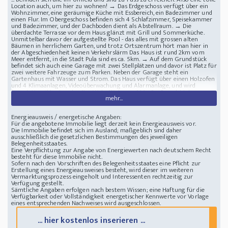
Location auch, um hier zu wohnen! → Das Erdgeschoss verfügt über ein
Wohnzimmer, eine geräumige Küche mit Essbereich, ein Badezimmer und
einen Flur. Im Obergeschoss befinden sich 4 Schlafzimmer, Speisekammer
und Badezimmer, und der Dachboden dient als Abstellraum. → Die
überdachte Terrasse vor dem Haus glänzt mit Grill und Sommerküche.
Unmittelbar davor der aufgestellte Pool - das alles mit grossen alten
Bäumen in herrlichem Garten, und trotz Ortszentrum hört man hier in
der Abgeschiedenheit keinen Verkehrslärm Das Haus ist rund 2km vom
Meer entfernt, in die Stadt Pula sind es ca. 5km. → Auf dem Grundstück
befindet sich auch eine Garage mit zwei Stellplätzen und davor ist Platz für
zwei weitere Fahrzeuge zum Parken. Neben der Garage steht ein
Gartenhaus mit Wasser und Strom. Das Haus verfügt über einen Holzofen
und 4 Klimaanlagen, Videoüberwachung und Alarmanlage, und wird
komplett möbliert verkauft. - Wohnfläche: ca. 144m2 - Grundstück: ca.
mehr...
650m2 - Schlafzimmer: 4 - Badezimmer: 2 - Energieklasse: B - Pool,
Terrasse, Sommerküche und Grill im Garten, Parkplatz und Garage und
Gartenhaus, Herrlicher Garten mit Bäumen wie Oliven, Kirsch usw. ca. 2km
Energieausweis / energetische Angaben:
zum Meer - Preis: EUR 399.000.-
Für die angebotene Immobilie liegt derzeit kein Energieausweis vor.
Lage in der Nähe von: Pula
ISTRIEN SISAN Steinhaus mit Pool und schönem
Die Immobilie befindet sich im Ausland; maßgeblich sind daher
Garten
ausschließlich die gesetzlichen Bestimmungen des jeweiligen
Belegenheitsstaates.
Eine Verpflichtung zur Angabe von Energiewerten nach deutschem Recht
besteht für diese Immobilie nicht.
Sofern nach den Vorschriften des Belegenheitsstaates eine Pflicht zur
Erstellung eines Energieausweises besteht, wird dieser im weiteren
Vermarktungsprozess eingeholt und Interessenten rechtzeitig zur
Verfügung gestellt.
Sämtliche Angaben erfolgen nach bestem Wissen; eine Haftung für die
Verfügbarkeit oder Vollständigkeit energetischer Kennwerte vor Vorlage
eines entsprechenden Nachweises wird ausgeschlossen.
... hier kostenlos inserieren ...