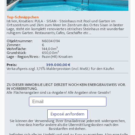
Top-Schnäppchen
Istrien, Kroatien: PULA - SISAN - Steinhaus mit Pool und Garten im
Ortszentrum und 2km zum Meer Im Zentrum des Ortes Sisan in bester
Lage, steht ein komplett renoviertes istrisches Steinhaus mit wunderbar
ruhigem Garten. Restaurants, Cafes, Geschäfte etc ...
Objektnummer:
N60340114
Zimmer:
6
Wohnfläche:
144,00m²
Grundstück:
650,00m²
Lage - Region/Kreis :
Pazin(HR) Kroatien
Preis:
399.000,00 €
Verkaufspreis zzgl. 3,75% Maklerprovision (incl. MwSt.) für den Käufer.
ZU DIESER IMMOBILIE LIEGT DERZEIT NOCH KEIN ENERGIEAUSWEIS VOR.
IN VORBEREITUNG.
Alle Flächenangaben sind ca.-Angaben! Alle Angaben ohne Gewähr!
Exposé anfordern
Sie können der Verwendung Ihrer Emailadresse jederzeit widersprechen,
ohne dass hierfür andere als die Übermittlungskosten nach den
Basistarifen entstehen.
... befinden sich alle im Umfeld und sind zu Fuss zu erreichen. Also eine tolle