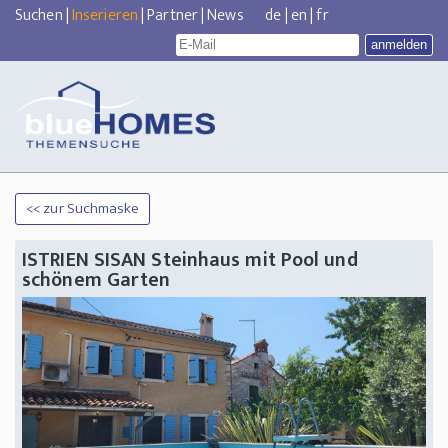
Suchen
|
Inserieren
|
Partner
|
News
de
|
en
|
fr
<< zur Suchmaske
ISTRIEN SISAN Steinhaus mit Pool und
schönem Garten