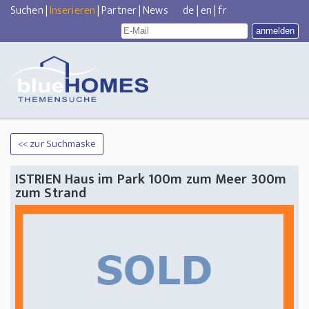
Suchen
|
Inserieren
|
Partner
|
News
de
|
en
|
fr
<< zur Suchmaske
ISTRIEN Haus im Park 100m zum Meer 300m
zum Strand