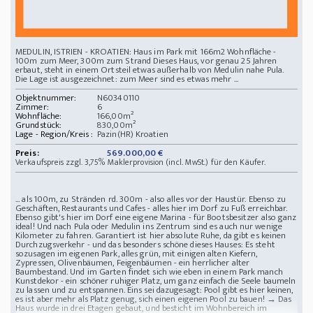
MEDULIN, ISTRIEN - KROATIEN: Haus im Park mit 166m2 Wohnfläche -
100m zum Meer, 300m zum Strand Dieses Haus, vor genau 25 Jahren
erbaut, steht in einem Ortsteil etwas außerhalb von Medulin nahe Pula.
Die Lage ist ausgezeichnet: zum Meer sind es etwas mehr ...
Objektnummer:
N60340110
Zimmer:
6
Wohnfläche:
166,00m²
Grundstück:
830,00m²
Lage - Region/Kreis :
Pazin(HR) Kroatien
Preis:
569.000,00 €
Verkaufspreis zzgl. 3,75% Maklerprovision (incl. MwSt.) für den Käufer.
... als 100m, zu Stränden rd. 300m - also alles vor der Haustür. Ebenso zu
Geschäften, Restaurants und Cafes - alles hier im Dorf zu Fuß erreichbar.
Ebenso gibt's hier im Dorf eine eigene Marina - für Bootsbesitzer also ganz
ideal! Und nach Pula oder Medulin ins Zentrum sind es auch nur wenige
Kilometer zu fahren. Garantiert ist hier absolute Ruhe, da gibt es keinen
Durchzugsverkehr - und das besonders schöne dieses Hauses: Es steht
sozusagen im eigenen Park, alles grün, mit einigen alten Kiefern,
Zypressen, Olivenbäumen, Feigenbäumen - ein herrlicher alter
Baumbestand. Und im Garten findet sich wie eben in einem Park manch
Kunstdekor - ein schöner ruhiger Platz, um ganz einfach die Seele baumeln
zu lassen und zu entspannen. Eins sei dazugesagt: Pool gibt es hier keinen,
es ist aber mehr als Platz genug, sich einen eigenen Pool zu bauen! → Das
Haus wurde in drei Etagen gebaut, und besticht im Wohnbereich im