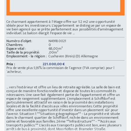
Ce charmant appartement à l'étage offre sur 52 m2 une opportunité
idéale pour les investisseurs. L'appartement se distingue par un espace de
vie bien agencé qui se prête parfaitement aux possibilités d'aménagement
individuel. Le balcon élargit l'espace de vie ...
Numéro d´objet:
N49180021
Chambres:
0
Espace vital :
68,00m²
Taille de la propriété:
,00m²
Emplacement - la région :
Cuxhaven (Kreis)(D) Allemagne
Prix :
221.000,00 €
Prix de vente plus 5,95% la commission de l´agence (TVA comprise) pour l
´acheteur,
... vers l'extérieur et offre un lieu de retraite agréable. La salle de bain est
conçue de manière fonctionnelle et dispose de toutes les commodités
nécessaires. Une cave fait également partie de l'appartement et offre un
espace de rangement supplémentaire. L'emplacement à Schiffdorf est
particulièrement attractif en raison de la proximité des installations
locales et de la facilité d'accès aux villes environnantes. Cette propriété
offre une excellente opportunité d'investir dans un placement sûr pour
l'avenir. Situation 1 **Situation géographique** - La propriété est située
dans le charmant quartier de Schiffdorf, nichée dans un environnement
calme et favorable aux familles. 2ème **Infrastructure** - **Accès aux
transports publics:** L'accès aux transports publics est bon, avec plusieurs
arrêts de bus à proximité, dont Moorhöfen et Brameler Straße.