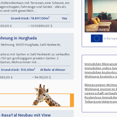
 Einfamilienhaus mit Terrassen, eine Scheune, ein
agerschuppen, Fahrzeuge und Geräte - alles als
 wird nicht gewerblich ...
Grundstück: 78.897,00m²
Vas
530,00 £
~ 1.050.890,00 $
ohnung in Hurghada
in Europ
 Wohnung 84511 Hurghada, Sahl Hasheesh,
choss mit Garten in Sahl Hasheesh zu verkaufen.
s 150 qm großzügigem privaten Garten. 2
n Garten, Wohnzimmer mit ...
Immobilien Kleinanze
Immobilien online be
Grundstück: 150,00m²
Al Bahr al Ahmar
Immobilien kostenlos
Wohnung kostenlos i
.565,00 £
~ 94.912,00 $
Kleinanzeigen Wohn
Wohnung inserieren 
Liegenschaft verkauf
Kostenlose Immobili
Teilungsversteigerun
s RasaTal Neubau mit View