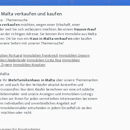
 Malta verkaufen und kaufen
lta - Themensuche
a verkaufen
möchten, wegen einer Erbschaft, einer
er weil Sie sich verbessern möchten. Bei einem
Hausverkauf
 an der richtigen Adresse. Sie können Ihre
Immobilie aus Malta
ren. Ob Sie nun ein
Haus in Malta verkaufen
oder kaufen
 unsere Seiten mit unserer Themensuche!
ilien Portugal
Immobilien Frankreich
Immobilien Ungarn
lien Niederlande
Immobilien Costa Rica
Immobilien
 Zypern
Immobilien Kroatien
Malta
e Ihr
Mehrfamilienhaus in Malta
über unsere Themenseiten.
für Haus und Garten
+++
Haus kaufen im Sommer
+++
Wie erkennen Sie eine gute 
er und auch für den Verkäufer absolut kostenfrei und
rovisionsfrei. Nur dem Käufer berechnen wir eine ortsübliche
bilienmakler sind unsere Anzeigen und Immobilien-Listings
achen wir Ihnen für jeden vermittelten Interessenten bei einem
in individuelles und unverbindliches Angebot auf
Immobilienmakler entscheiden in jedem Einzelfall ob sie den
möchten oder nicht.
zeigen für Privatanbieter