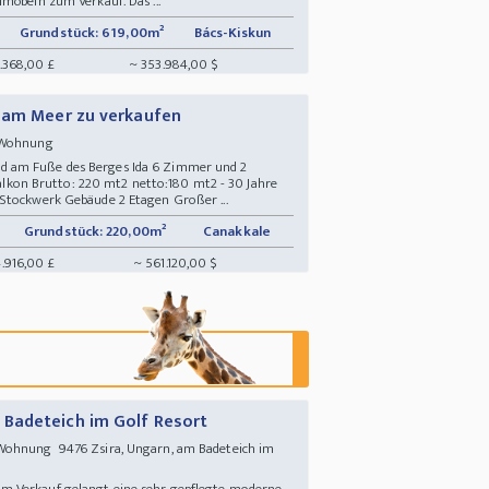
möbeln zum Verkauf. Das ...
Grundstück: 619,00m²
Bács-Kiskun
.368,00 £
~ 353.984,00 $
g am Meer zu verkaufen
- Wohnung
d am Fuße des Berges Ida 6 Zimmer und 2
on Brutto: 220 mt2 netto:180 mt2 - 30 Jahre
Stockwerk Gebäude 2 Etagen Großer ...
Grundstück: 220,00m²
Canakkale
.916,00 £
~ 561.120,00 $
Badeteich im Golf Resort
Wohnung 9476 Zsira, Ungarn, am Badeteich im
m Verkauf gelangt eine sehr gepflegte moderne