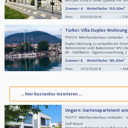
dem Jahr 2006 in hoher Qualität mit Voll
Zimmer: 4
Wohnfläche: 150,00m²
Preis:
320.000,00 €
~ 274
Türkei: Villa Duplex-Wohnun
Mehrfamilienhaus verkaufen 
PTR0311
Duplex-Wohnung zu verkaufen am Stran
Wohnzimmer und2 Badezimmer-WV 2 Balk
alt - Stahlbeton - Eigentumswohnung, 2 
Zimmer: 8
Wohnfläche: 185,00m²
Preis:
507.250,00 €
~ 434
... hier kostenlos inserieren ...
Ungarn: Gartenapartment am 
Mehrfamilienhaus verkaufen - 
PH0737
Golf Resort
Wohnen am Badeteich im Golf Resort Zu