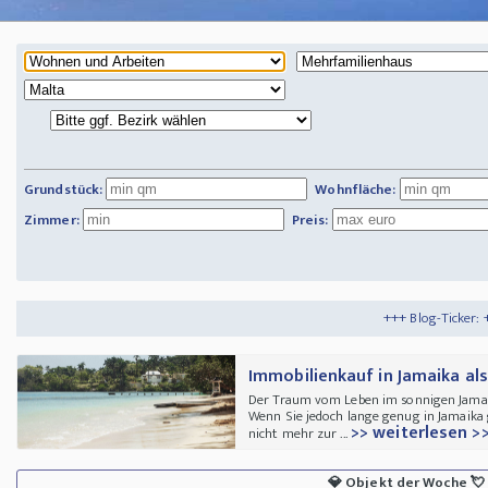
Grundstück:
Wohnfläche:
Zimmer:
Preis:
+++ Blog-Ticker: +++
Tipps und Tric
Immobilienkauf in Jamaika al
Der Traum vom Leben im sonnigen Jamaik
Wenn Sie jedoch lange genug in Jamaika 
>> weiterlesen >
nicht mehr zur ...
💎
Objekt der Woche
💘