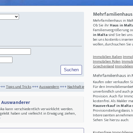
Mehrfamilienhaus
Mehrfamilienhaus in Ma
Ob Sie ihr
Haus in Malt
Familienvergrößerung od
in Malta
sind Sie bei uns
bei uns kostenlos inserie
wollen, durchsuchen Sie
Immobilien Italien
Immob
Immobilien Polen
Immobi
Griechenland
Immobilien
Mehrfamilienhaus in 
Kaufen oder verkaufen Si
ks
+++
Auswandern
+++
Nachhaltigkeit
+++
Black Friday - Die besten Schnäppchen 
Für den Immobilienanbiet
unverbindlich und auch p
Provision. Auch für Immo
kostenfrei. Als Makler m
s Auswanderer
Hausverkauf in Malta
e
a kann verschiedentlich verwirklicht werden.
Provisionsteilungsbasis. 
gelebt haben und vielleicht in Erwägung ziehen,
Interessenten annehmen 
>
Sehen Sie hierzu auch:
Kostenfreie Immobilienan