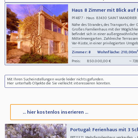
Haus 8 Zimmer mit Blick auf
- Haus 83430 SAINT MANDRIER sur
PF4877
Nähe des Strandes, des Transports, der
Großes Familienhaus mit der Möglichkei
befindet sich in einer außergewöhnlic
Mittelmeergarten. Zahlreiche Terrassen.
Var-Küste, in einer privilegierten Umgeb
Zimmer: 8
Wohnfläche: 210,00m²
Preis:
850.000,00 €
~ 72
Mit Ihren Sucheinstellungen wurde leider nichts gefunden.
Hier unterhalb Objekte die Sie vielleicht interessieren könnten.
... hier kostenlos inserieren ...
Portugal: Ferienhaus mit 3 S
Mehrfamilienhaus verkaufen - Ha
PPT0321