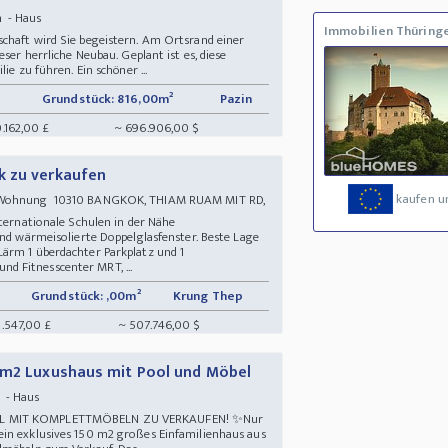
n - Haus
Immobilien Thüring
chaft wird Sie begeistern. Am Ortsrand einer
eser herrliche Neubau. Geplant ist es, diese
ie zu führen. Ein schöner ...
Grundstück: 816,00m²
Pazin
.162,00 £
~ 696.906,00 $
k zu verkaufen
kaufen u
 Wohnung 10310 BANGKOK, THIAM RUAM MIT RD,
internationale Schulen in der Nähe
und wärmeisolierte Doppelglasfenster. Beste Lage
ärm 1 überdachter Parkplatz und 1
 Fitnesscenter MRT, ...
Grundstück: ,00m²
Krung Thep
.547,00 £
~ 507.746,00 $
0m2 Luxushaus mit Pool und Möbel
n - Haus
OL MIT KOMPLETTMÖBELN ZU VERKAUFEN! ✨Nur
ein exklusives 150 m2 großes Einfamilienhaus aus