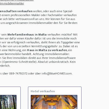
 Immobilienmakler
enschaften verkaufen
wollen, oder auch eine Spezial-
 einem professionellen Makler oder Fachmakler verkaufen
 sich bitte vertrauensvoll an uns. Wir können für Sie aus
i uns angeschlossenen Immobilienmakler den für Sie Besten
r sein
Mehrfamilienhaus in Malta
verkaufen möchte? Mit
den wir dafür einen Käufer dafür. Ist uns die Immobilie noch
wir sie erfolgreich verkaufen, steht Ihnen als Tippgeber eine
% der von uns erzielten Vermittlungsgebühr zu. Dabei ist es
um eine Wohnung, ein
Haus in Malta zu verkaufen
, ein
werbeimmobilie handelt. Achtung Immobilienmakler:
n Sie Ihre Immobilien direkt aus Ihrer Immobiliensoftware
n (OpenImmo-Schnittstelle). Absolut unbürokratisch. Kein
rderlich.
uns über 089-74792372 oder über info@blueHOMES.com.
Hotel verkaufen