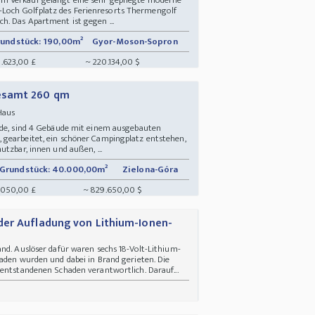
och Golfplatz des Ferienresorts Thermengolf
h. Das Apartment ist gegen ...
undstück: 190,00m²
Gyor-Moson-Sopron
0.623,00 £
~ 220.134,00 $
esamt 260 qm
 Haus
nde, sind 4 Gebäude mit einem ausgebauten
gearbeitet, ein schöner Campingplatz entstehen,
tzbar, innen und außen, ...
Grundstück: 40.000,00m²
Zielona-Góra
.050,00 £
~ 829.650,00 $
der Aufladung von Lithium-Ionen-
nd. Auslöser dafür waren sechs 18-Volt-Lithium-
aden wurden und dabei in Brand gerieten. Die
 entstandenen Schaden verantwortlich. Darauf...