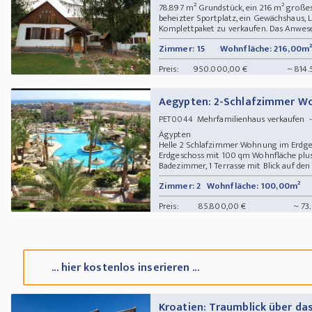
78.897 m² Grundstück, ein 216 m² großes
beheizter Sportplatz, ein Gewächshaus, L
Komplettpaket zu verkaufen. Das Anwesen
Zimmer: 15
Wohnfläche: 216,00m²
Preis:
950.000,00 €
~ 814.
Aegypten: 2-Schlafzimmer W
Mehrfamilienhaus verkaufen -
PET0044
Ägypten
Helle 2 Schlafzimmer Wohnung im Erdges
Erdgeschoss mit 100 qm Wohnfläche plu
Badezimmer, 1 Terrasse mit Blick auf de
Zimmer: 2
Wohnfläche: 100,00m²
Preis:
85.800,00 €
~ 73
... hier kostenlos inserieren ...
Kroatien: Traumblick über da