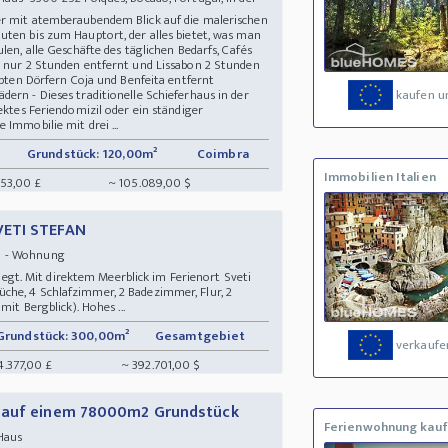
er mit atemberaubendem Blick auf die malerischen
uten bis zum Hauptort, der alles bietet, was man
len, alle Geschäfte des täglichen Bedarfs, Cafés
t nur 2 Stunden entfernt und Lissabon 2 Stunden
iebten Dörfern Coja und Benfeita entfernt
ern - Dieses traditionelle Schieferhaus in der
kaufen u
ektes Feriendomizil oder ein ständiger
 Immobilie mit drei ...
Grundstück: 120,00m²
Coimbra
Immobilien Italien
453,00 £
~ 105.089,00 $
VETI STEFAN
n - Wohnung
t. Mit direktem Meerblick im Ferienort Sveti
che, 4 Schlafzimmer, 2 Badezimmer, Flur, 2
mit Bergblick). Hohes ...
Grundstück: 300,00m²
Gesamtgebiet
verkaufe
4.377,00 £
~ 392.701,00 $
s auf einem 78000m2 Grundstück
Ferienwohnung kau
 Haus