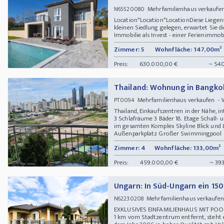
Mehrfamilienhaus verkaufe
N65520080
Location*Location*LocationDiese Liegens
kleinen Siedlung gelegen, erwartet Sie di
Immobilie als Invest - einer Ferienimmobil
Zimmer: 5
Wohnfläche: 147,00m²
Preis:
630.000,00 €
~ 540
Thailand: Wohnung in Bangko
Mehrfamilienhaus verkaufen -
PT0094
Thailand, Einkaufszentren in der Nähe, 
3 Schlafräume 3 Bäder 18. Etage Schall- 
im gesamten Komplex Skyline Blick und L
Außenparkplatz Großer Swimmingpool und
Zimmer: 4
Wohnfläche: 133,00m²
Preis:
459.000,00 €
~ 393
Ungarn: In Süd-Ungarn ein 15
Mehrfamilienhaus verkaufe
N62230208
EXKLUSIVES EINFAMILIENHAUS MIT PO
1 km vom Stadtzentrum entfernt, steht 