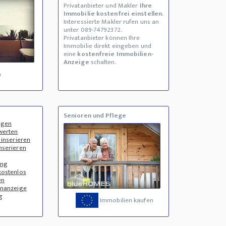
Privatanbieter und Makler
Ihre
Immobilie kostenfrei einstellen
.
Interessierte Makler rufen uns an
unter 089-74792372.
Privatanbieter können Ihre
Immobilie direkt eingeben und
eine
kostenfreie Immobilien-
Anzeige
schalten.
a
Senioren und Pflege
igen
werten
 inserieren
nserieren
ung
kostenlos
en
enanzeige
g
Immobilien kaufen