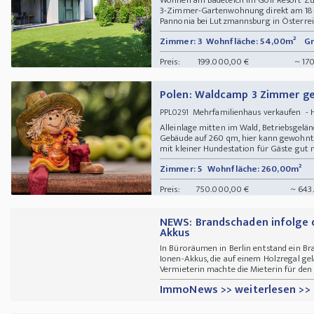
3-Zimmer-Gartenwohnung direkt am 18-L
Pannonia bei Lutzmannsburg in Österreic
Zimmer: 3
Wohnfläche: 54,00m²
Gr
Preis:
199.000,00 €
~ 17
Polen: Waldcamp 3 Zimmer g
Mehrfamilienhaus verkaufen -
PPL0291
Alleinlage mitten im Wald, Betriebsgelä
Gebäude auf 260 qm, hier kann gewohnt, 
mit kleiner Hundestation für Gäste gut nu
Zimmer: 5
Wohnfläche: 260,00m²
Preis:
750.000,00 €
~ 643
NEWS: Brandschaden infolge 
Akkus
In Büroräumen in Berlin entstand ein Bra
Ionen-Akkus, die auf einem Holzregal gel
Vermieterin machte die Mieterin für den
ImmoNews >> weiterlesen >>