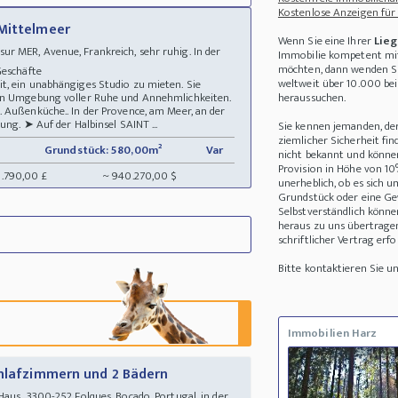
Kostenlose Anzeigen für
 Mittelmeer
Wenn Sie eine Ihrer
Lieg
 MER, Avenue, Frankreich, sehr ruhig. In der
Immobilie kompetent mit
möchten, dann wenden Sie
 Geschäfte
weltweit über 10.000 be
t, ein unabhängiges Studio zu mieten. Sie
hen Umgebung voller Ruhe und Annehmlichkeiten.
heraussuchen.
 Außenküche.. In der Provence, am Meer, an der
ung. ➤ Auf der Halbinsel SAINT ...
Sie kennen jemanden, de
ziemlicher Sicherheit fin
Grundstück: 580,00m²
Var
nicht bekannt und können 
Provision in Höhe von 10
8.790,00 £
~ 940.270,00 $
unerheblich, ob es sich 
Grundstück oder eine Ge
Selbstverständlich könne
heraus zu uns übertrage
schriftlicher Vertrag erfo
Bitte kontaktieren Sie 
Immobilien Harz
chlafzimmern und 2 Bädern
us 3300-252 Folques, Bocado, Portugal, in der