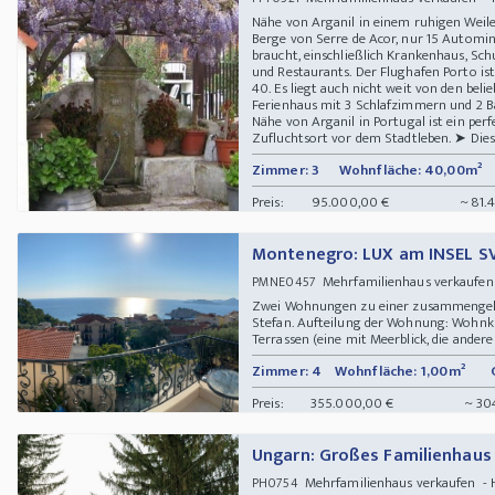
Nähe von Arganil in einem ruhigen Weil
Berge von Serre de Acor, nur 15 Automin
braucht, einschließlich Krankenhaus, Schu
und Restaurants. Der Flughafen Porto is
40. Es liegt auch nicht weit von den bel
Ferienhaus mit 3 Schlafzimmern und 2 Bäd
Nähe von Arganil in Portugal ist ein perf
Zufluchtsort vor dem Stadtleben. ➤ Diese
Zimmer: 3
Wohnfläche: 40,00m²
Preis:
95.000,00 €
~ 81.
Montenegro: LUX am INSEL S
Mehrfamilienhaus verkaufe
PMNE0457
Zwei Wohnungen zu einer zusammengeleg
Stefan. Aufteilung der Wohnung: Wohnkü
Terrassen (eine mit Meerblick, die andere 
Zimmer: 4
Wohnfläche: 1,00m²
Preis:
355.000,00 €
~ 30
Ungarn: Großes Familienhau
Mehrfamilienhaus verkaufen -
PH0754