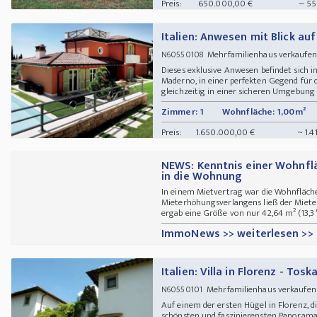
Preis:
650.000,00 €
~ 55
Italien: Anwesen mit Blick au
Mehrfamilienhaus verkaufe
N60550108
Dieses exklusive Anwesen befindet sich 
Maderno, in einer perfekten Gegend für di
gleichzeitig in einer sicheren Umgebung m
Zimmer: 1
Wohnfläche: 1,00m²
Preis:
1.650.000,00 €
~ 1.4
NEWS: Kenntnis einer Wohnfl
in die Wohnung
In einem Mietvertrag war die Wohnfläche
Mieterhöhungsverlangens ließ der Miet
ergab eine Größe von nur 42,64 m² (13,3 %
ImmoNews >> weiterlesen >>
Italien: Villa in Florenz - Tosk
Mehrfamilienhaus verkaufe
N60550101
Auf einem der ersten Hügel in Florenz, d
schönsten und faszinierensten Panorama