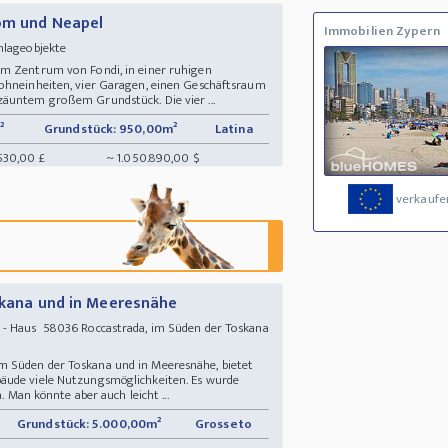
Rom und Neapel
Immobilien Zypern
nlageobjekte
um Zentrum von Fondi, in einer ruhigen
Wohneinheiten, vier Garagen, einen Geschäftsraum
zäuntem großem Grundstück. Die vier ...
²
Grundstück: 950,00m²
Latina
530,00 £
~ 1.050.890,00 $
verkaufe
oskana und in Meeresnähe
- Haus 58036 Roccastrada, im Süden der Toskana
 Süden der Toskana und in Meeresnähe, bietet
äude viele Nutzungsmöglichkeiten. Es wurde
. Man könnte aber auch leicht ...
Grundstück: 5.000,00m²
Grosseto