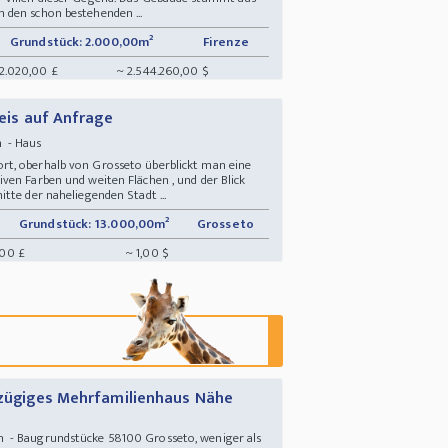
 den schon bestehenden ...
Grundstück: 2.000,00m²
Firenze
72.020,00 £
~ 2.544.260,00 $
reis auf Anfrage
n - Haus
t, oberhalb von Grosseto überblickt man eine
ven Farben und weiten Flächen , und der Blick
tte der naheliegenden Stadt ...
Grundstück: 13.000,00m²
Grosseto
,00 £
~ 1,00 $
oßzügiges Mehrfamilienhaus Nähe
 - Baugrundstücke 58100 Grosseto, weniger als