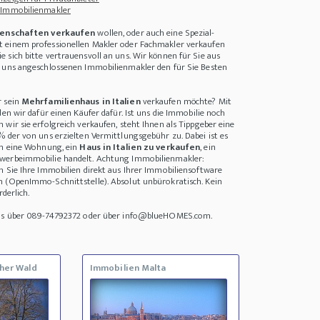
 Immobilienmakler
enschaften verkaufen
wollen, oder auch eine Spezial-
 einem professionellen Makler oder Fachmakler verkaufen
 sich bitte vertrauensvoll an uns. Wir können für Sie aus
i uns angeschlossenen Immobilienmakler den für Sie Besten
r sein
Mehrfamilienhaus in Italien
verkaufen möchte? Mit
den wir dafür einen Käufer dafür. Ist uns die Immobilie noch
wir sie erfolgreich verkaufen, steht Ihnen als Tippgeber eine
% der von uns erzielten Vermittlungsgebühr zu. Dabei ist es
um eine Wohnung, ein
Haus in Italien zu verkaufen
, ein
werbeimmobilie handelt. Achtung Immobilienmakler:
n Sie Ihre Immobilien direkt aus Ihrer Immobiliensoftware
n (OpenImmo-Schnittstelle). Absolut unbürokratisch. Kein
rderlich.
uns über 089-74792372 oder über info@blueHOMES.com.
her Wald
Immobilien Malta