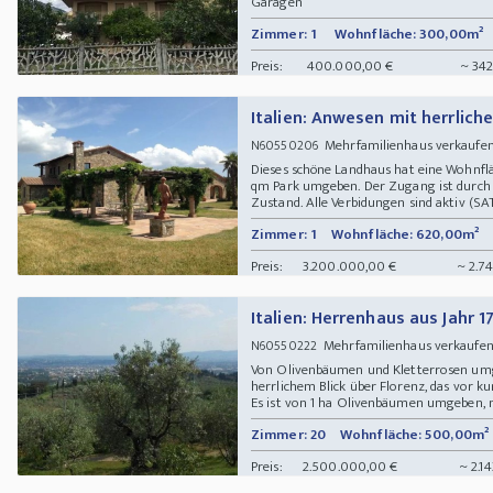
Garagen
Zimmer: 1
Wohnfläche: 300,00m²
Preis:
400.000,00 €
~ 342
Italien: Anwesen mit herrlich
Mehrfamilienhaus verkaufe
N60550206
Dieses schöne Landhaus hat eine Wohnf
qm Park umgeben. Der Zugang ist durch
Zustand. Alle Verbidungen sind aktiv (SAT
Zimmer: 1
Wohnfläche: 620,00m²
Preis:
3.200.000,00 €
~ 2.7
Italien: Herrenhaus aus Jahr 1
Mehrfamilienhaus verkaufe
N60550222
Von Olivenbäumen und Kletterrosen umge
herrlichem Blick über Florenz, das vor ku
Es ist von 1 ha Olivenbäumen umgeben, 
Zimmer: 20
Wohnfläche: 500,00m²
Preis:
2.500.000,00 €
~ 2.1