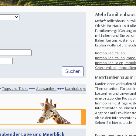
Mehrfamilienhaus 
Mehrfamilienhaus in Ita
Ob Sie ihr
Haus in Ital
Familienvergrößerung od
in Italien
sind Sie bei un
Italien
bei uns kostenlos 
kaufen wollen, durchsuc
Immobilien Italien
Immobilien Italien
Immob
Immobilien Polen
Immobi
Griechenland
Immobilien
Mehrfamilienhaus in I
Kaufen oder verkaufen Si
++
Auswandern
+++
Nachhaltigkeit
+++
Schattenmanagement der Photovoltaikanlag
Themenseiten. Für den I
kostenfrei und unverbind
eine ortsübliche Provisi
Immobilien-Listings kost
Interessenten bei einem
Angebot auf Provisionste
ob sie den Interessente
Sehen Sie hierzu auch:
raubender Lage und Meerblick
Kostenfreie Immobilienan