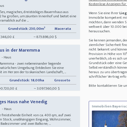
Kostenlose Anzeigen für
Haus
es, magisches, dreistöckiges Bauernhaus aus
Wenn Sie eine Ihrer
Lieg
,2 ha großen, umzäunten Innenhof und bietet eine
Immobilie kompetent mit
amablick auf die ...
möchten, dann wenden Sie
weltweit über 10.000 be
Grundstück: 230,00m²
Macerata
heraussuchen.
.346,00 £
~ 873.898,00 $
Sie kennen jemanden, de
ziemlicher Sicherheit fin
nicht bekannt und können 
aus in der Maremma
Provision in Höhe von 10
n - Haus
unerheblich, ob es sich 
Grundstück oder eine Ge
 Maremma - zwei nebeneinander liegende
Selbstverständlich könne
natürlichen Umgebung Entdecken Sie eine
im Herzen der toskanischen Landschaft, ...
heraus zu uns übertrage
schriftlicher Vertrag erfo
Grundstück: 18,00ha
Grosseto
Bitte kontaktieren Sie 
00.720,00 £
~ 3.097.360,00 $
iges Haus nahe Venedig
Immobilien Bayerisc
n - Haus
freistehende Einheit von ca. 400 qm, auf zwei
ten Stock, unabhängigen Eingang, Wohnzimmer,
 Badezimmer und zwei Balkone; ...