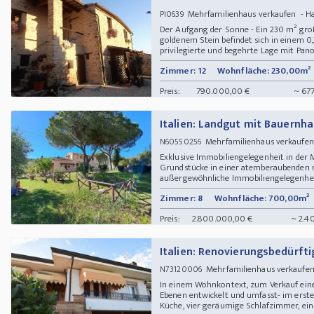
Mehrfamilienhaus verkaufen - 
PI0639
Der Aufgang der Sonne - Ein 230 m² groß
goldenem Stein befindet sich in einem 0
privilegierte und begehrte Lage mit Panor
Zimmer: 12
Wohnfläche: 230,00m²
Preis:
790.000,00 €
~ 677
Italien: Landgut mit Bauernh
Mehrfamilienhaus verkaufe
N60550256
Exklusive Immobiliengelegenheit in der
Grundstücke in einer atemberaubenden 
außergewöhnliche Immobiliengelegenheit 
Zimmer: 8
Wohnfläche: 700,00m²
Preis:
2.800.000,00 €
~ 2.4
Italien: Renovierungsbedürft
Mehrfamilienhaus verkaufe
N73120006
In einem Wohnkontext, zum Verkauf eine 
Ebenen entwickelt und umfasst- im ers
Küche, vier geräumige Schlafzimmer, ein