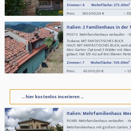
Zimmer: 6
Wohnfläche: 275,00m²
Preis:
365.000,00 €
~ 31
Italien: 2 Familienhaus in der
Mehrfamilienhaus verkaufen - Haus
PI0570
Toskana. MIT FANTASTISCHES BLICK
HAUS MIT FANTASTISCHES BLICK, wird al
Mini-Garten. Optional 3 Wälder mit Mar
gebaut. Hat 129 m2 auf drei Ebenen Part
Zimmer: 7
Wohnfläche: 139,00m²
Preis:
65.000,00 €
~ 55
... hier kostenlos inserieren ...
Italien: Mehrfamilienhaus Mee
Mehrfamilienhaus verkaufen - 
PI0489
Mehrfamilienhaus mit großem Garten, 