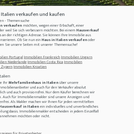
Italien verkaufen und kaufen
lien - Themensuche
ien verkaufen
möchten, wegen einer Erbschaft, einer
er weil Sie sich verbessern möchten. Bei einem
Hausverkauf
s an der richtigen Adresse. Sie können Ihre
Immobilie aus
inserieren. Ob Sie nun ein
Haus in Italien verkaufen
oder
hen Sie unsere Seiten mit unserer Themensuche!
ilien Portugal
Immobilien Frankreich
Immobilien Ungarn
lien Niederlande
Immobilien Costa Rica
Immobilien
 Zypern
Immobilien Kroatien
talien
e Ihr
Mehrfamilienhaus in Italien
über unsere
e kann Erträge drastisch steigern und so zur Nachhaltigkeit beitragen
+++
Auswa
mmobilienanbieter und auch für den Verkäufer absolut
lich und auch provisionsfrei. Nur dem Käufer berechnen wir
on. Auch für Immobilienmakler sind unsere Anzeigen und
enfrei. Als Makler machen wir Ihnen für jeden vermittelten
Hausverkauf in Italien
ein individuelles und unverbindliches
ilungsbasis. Immobilienmakler entscheiden in jedem Einzelfall
n annehmen möchten oder nicht.
zeigen für Privatanbieter