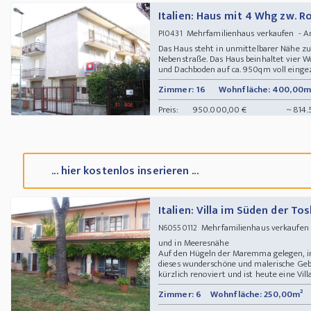
Italien: Haus mit 4 Whg zw. 
Mehrfamilienhaus verkaufen - A
PI0431
Das Haus steht in unmittelbarer Nähe z
Nebenstraße. Das Haus beinhaltet vier 
und Dachboden auf ca. 950qm voll einge
Zimmer: 16
Wohnfläche: 400,00m
Preis:
950.000,00 €
~ 814.
... hier kostenlos inserieren ...
Italien: Villa im Süden der T
Mehrfamilienhaus verkaufen 
N60550112
und in Meeresnähe
Auf den Hügeln der Maremma gelegen, im
dieses wunderschöne und malerische Geb
kürzlich renoviert und ist heute eine Villa
Zimmer: 6
Wohnfläche: 250,00m²