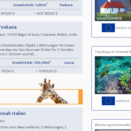
Grundstück: 1,00m²
Padova
2.951,00 £
~ 403.763,00 $
 Toskana
kaufen u
 55022 Bagni di lucca, Crasciana, Italien, in der
s freistehendes Objekt 2 Wohnungen Terrassen-
onenbaume. Das Haus war früher für 3 Familien
Tauchspots Immobil
erre 2 Zimmer und WC ...
Grundstück: 100,00m²
Lucca
.731,00 £
~ 71.903,00 $
weltweit
rnah Italien
Haus
Wintersportimmobil
300m vom Meer entfernt, 5 Wohnungen, 2