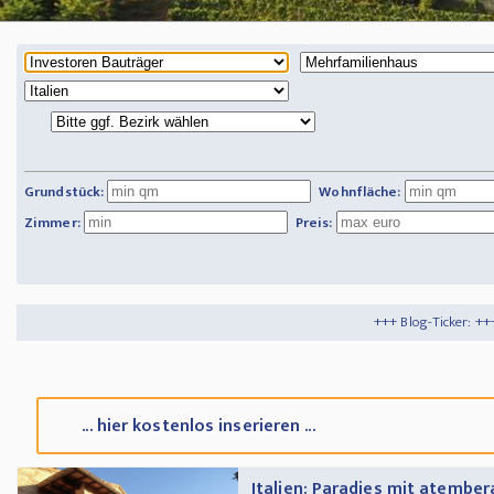
Grundstück:
Wohnfläche:
Zimmer:
Preis:
+++ Blog-Ticker: +++
Tipps und Tricks
+
... hier kostenlos inserieren ...
Italien: Paradies mit atembe