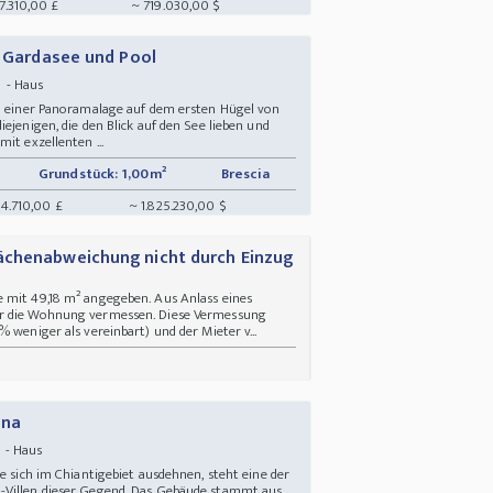
7.310,00 £
~ 719.030,00 $
f Gardasee und Pool
n - Haus
in einer Panoramalage auf dem ersten Hügel von
ejenigen, die den Blick auf den See lieben und
it exzellenten ...
Grundstück: 1,00m²
Brescia
14.710,00 £
~ 1.825.230,00 $
ächenabweichung nicht durch Einzug
 mit 49,18 m² angegeben. Aus Anlass eines
er die Wohnung vermessen. Diese Vermessung
 weniger als vereinbart) und der Mieter v...
ana
n - Haus
ie sich im Chiantigebiet ausdehnen, steht eine der
-Villen dieser Gegend. Das Gebäude stammt aus