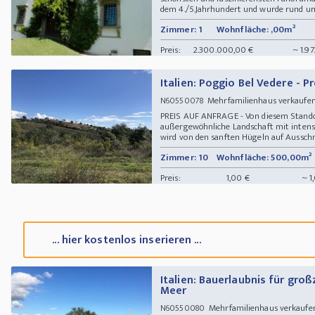
dem 4./5.Jahrhundert und wurde rund um
Zimmer: 1
Wohnfläche: ,00m²
Preis:
2.300.000,00 €
~ 1.9
Italien: Poggio Bel Vedere - P
Mehrfamilienhaus verkaufe
N60550078
PREIS AUF ANFRAGE - Von diesem Standor
außergewöhnliche Landschaft mit intensi
wird von den sanften Hügeln auf Ausschni
Zimmer: 10
Wohnfläche: 500,00m²
Preis:
1,00 €
~ 1
... hier kostenlos inserieren ...
Italien: Bauerlaubnis für gr
Meer
Mehrfamilienhaus verkaufen
N60550080