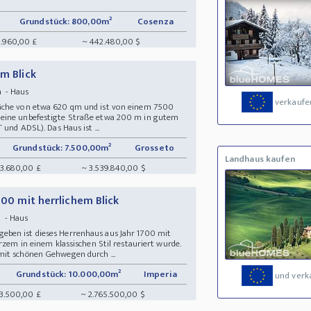
Grundstück: 800,00m²
Cosenza
.960,00 £
~ 442.480,00 $
em Blick
n - Haus
verkaufe
läche von etwa 620 qm und ist von einem 7500
 eine unbefestigte Straße etwa 200 m in gutem
 und ADSL). Das Haus ist ...
Grundstück: 7.500,00m²
Grosseto
Landhaus kaufen
43.680,00 £
~ 3.539.840,00 $
700 mit herrlichem Blick
n - Haus
ben ist dieses Herrenhaus aus Jahr 1700 mit
rzem in einem klassischen Stil restauriert wurde.
mit schönen Gehwegen durch ...
Grundstück: 10.000,00m²
Imperia
und verk
43.500,00 £
~ 2.765.500,00 $