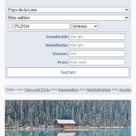
Grundstück:
Wohnfläche:
Zimmer:
Preis:
 und Tricks
+++
Auswandern
+++
Nachhaltigkeit
+++
Auswander-Pläne und wenig Ge