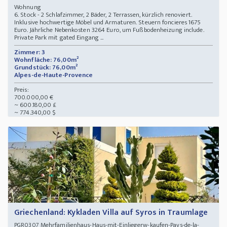
Wohnung
6. Stock - 2 Schlafzimmer, 2 Bäder, 2 Terrassen, kürzlich renoviert.
Inklusive hochwertige Möbel und Armaturen. Steuern foncieres 1675
Euro. Jährliche Nebenkosten 3264 Euro, um Fußbodenheizung include.
Private Park mit gated Eingang ...
Zimmer: 3
Wohnfläche: 76,00m²
Grundstück: 76,00m²
Alpes-de-Haute-Provence
Preis:
700.000,00 €
~ 600.180,00 £
~ 774.340,00 $
Griechenland: Kykladen Villa auf Syros in Traumlage
Mehrfamilienhaus-Haus-mit-Einliegerw-kaufen-Pays-de-la-
PGR0307