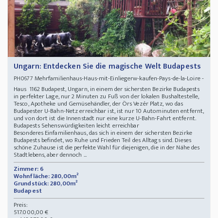
Ungarn: Entdecken Sie die magische Welt Budapests
Mehrfamilienhaus-Haus-mit-Einliegerw-kaufen-Pays-de-la-Loire -
PH0677
Haus 1162 Budapest, Ungarn, in einem der sichersten Bezirke Budapests
in perfekter Lage, nur 2 Minuten zu Fuß von der lokalen Bushaltestelle,
Tesco, Apotheke und Gemüsehändler, der Örs Vezér Platz, wo das
Budapester U-Bahn-Netz erreichbar ist, ist nur 10 Autominuten entfernt,
und von dort ist die Innenstadt nur eine kurze U-Bahn-Fahrt entfernt.
Budapests Sehenswürdigkeiten leicht erreichbar
Besonderes Einfamilienhaus, das sich in einem der sichersten Bezirke
Budapests befindet, wo Ruhe und Frieden Teil des Alltags sind. Dieses
schöne Zuhause ist die perfekte Wahl für diejenigen, die in der Nähe des
Stadtlebens, aber dennoch ...
Zimmer: 6
Wohnfläche: 280,00m²
Grundstück: 280,00m²
Budapest
Preis:
517.000,00 €