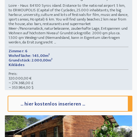
Loire - Haus 84100 Syros island. Distance to the national airport 5 km,
to ERMOUPOLIS (Capital of the Cyclades, 25.000 inhabitants, the big
harbour, university, culture and lots of festivals for film, music and dance,
sports areas, Hospital) 6 km. You will find sandy beaches 2 km near from
the house, also bars, restaurants and supermarket
Meer-/Panoramabick, naturbelassene, zauberhafte Lage, Entspannen und
Wohnen auf höchstem Niveau! Grundstücksgröße: 2000 qm plus ca.
1.500 qm Weidegrund (Niemandsland, kann in Eigentum übertragen
werden, da Ersitzungsrecht ...
Zimmer: 6
Wohnfläche: 145,00m²
Grundstück: 2.000,00m²
Kikládes
Preis:
320.000,00 €
~ 274.368,00 £
~ 353.984,00 $
... hier kostenlos inserieren ...