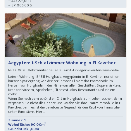
~ 443.276,00 £
~ 571.905,00 $
Aegypten: 1-Schlafzimmer Wohnung in El Kawther
Mehrfamilienhaus-Haus-mit-Einliegerw-kaufen-Pays-de-la-
N63600020
Loire - Wohnung 84511 Hurghada, Aegyptenin in El Kawther, nur einen
kurzen Spaziergang von der berühmten El Mamsha Promenade im
Herzen von Hurghada in der Nähe von allen Geschäften, Supermärkten,
Krankenhäusern, Apotheken, Fitnessstudios, Restaurants und vielem
mehr
Wenn Sie nach dem schönsten Ort in Hurghada zum Leben suchen, dann
verpassen Sie nicht die Chance und kaufen Sie Ihre Traumimmobilie in El
Kawther, denn es ist die beliebteste Gegend für den Kauf von Immobilien
unter Europäern. Hier ...
Zimmer: 1
Wohnfläche: 90,00m²
Grundstück: ,00m²