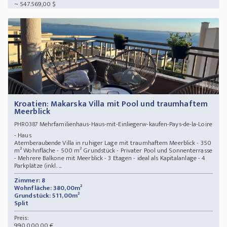
~ 547.569,00 $
Kroatien: Makarska Villa mit Pool und traumhaftem
Meerblick
Mehrfamilienhaus-Haus-mit-Einliegerw-kaufen-Pays-de-la-Loire
PHR0387
- Haus
Atemberaubende Villa in ruhiger Lage mit traumhaftem Meerblick - 350
m² Wohnfläche - 500 m² Grundstück - Privater Pool und Sonnenterrasse
- Mehrere Balkone mit Meerblick - 3 Etagen - ideal als Kapitalanlage - 4
Parkplätze (inkl. ...
Zimmer: 8
Wohnfläche: 380,00m²
Grundstück: 511,00m²
Split
Preis:
990.000,00 €