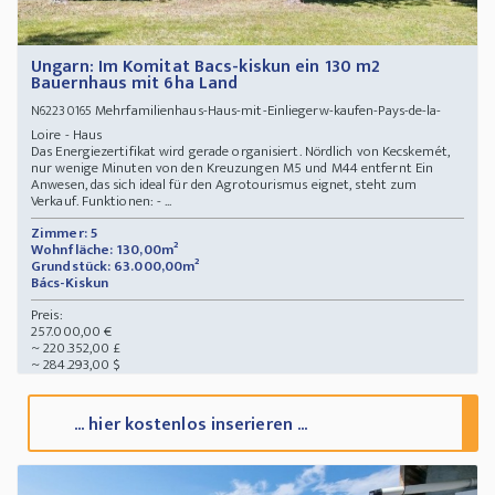
Ungarn: Im Komitat Bacs-kiskun ein 130 m2
Bauernhaus mit 6ha Land
Mehrfamilienhaus-Haus-mit-Einliegerw-kaufen-Pays-de-la-
N62230165
Loire - Haus
Das Energiezertifikat wird gerade organisiert. Nördlich von Kecskemét,
nur wenige Minuten von den Kreuzungen M5 und M44 entfernt Ein
Anwesen, das sich ideal für den Agrotourismus eignet, steht zum
Verkauf. Funktionen: - ...
Zimmer: 5
Wohnfläche: 130,00m²
Grundstück: 63.000,00m²
Bács-Kiskun
Preis:
257.000,00 €
~ 220.352,00 £
~ 284.293,00 $
... hier kostenlos inserieren ...