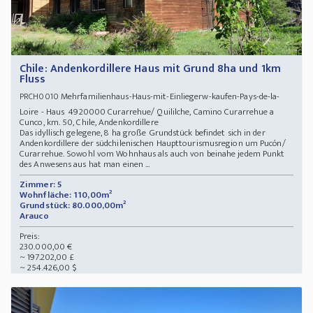
Chile: Andenkordillere Haus mit Grund 8ha und 1km
Fluss
Mehrfamilienhaus-Haus-mit-Einliegerw-kaufen-Pays-de-la-
PRCH0010
Loire - Haus 4920000 Curarrehue/ Quililche, Camino Curarrehue a
Cunco, km. 50, Chile, Andenkordillere
Das idyllisch gelegene, 8 ha große Grundstück befindet sich in der
Andenkordillere der südchilenischen Haupttourismusregion um Pucón/
Curarrehue. Sowohl vom Wohnhaus als auch von beinahe jedem Punkt
des Anwesens aus hat man einen ...
Zimmer: 5
Wohnfläche: 110,00m²
Grundstück: 80.000,00m²
Arauco
Preis:
230.000,00 €
~ 197.202,00 £
~ 254.426,00 $