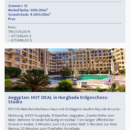
Zimmer: 12
Wohnfläche: 900,00m²
Grundstück: 4.000,00m²
Pisa
Preis:
790.000,00 €
~ 677.346,00 £
~ 873.898,00 $
Aegypten: HOT DEAL in Hurghada Erdgeschoss-
Studio
Mehrfamilienhaus-Haus-mit-Einliegerw-kaufen-Pays-de-la-Loire -
PET0116
Wohnung 84511 Hurghada, El Kawther, Aegypten, Zweite Reihe zum
Meer. Mehrere Strände fußläufig erreichbar. 1 km langer öffentlicher
Strand in Arabia. 5 Minuten zum City Center Mall. 5 Minuten zur New
Marina. 20 Minuten zum Flughafen Hurghada