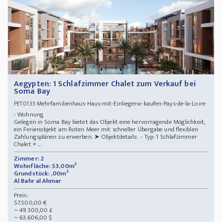
Aegypten: 1 Schlafzimmer Chalet zum Verkauf bei
Soma Bay
Mehrfamilienhaus-Haus-mit-Einliegerw-kaufen-Pays-de-la-Loire
PET0133
- Wohnung
Gelegen in Soma Bay bietet das Objekt eine hervorragende Möglichkeit,
ein Ferienobjekt am Roten Meer mit schneller Übergabe und flexiblen
Zahlungsplänen zu erwerben. ➤ Objektdetails: .- Typ: 1 Schlafzimmer
Chalet + ...
Zimmer: 2
Wohnfläche: 53,00m²
Grundstück: ,00m²
Al Bahr al Ahmar
Preis:
57.500,00 €
~ 49.300,00 £
~ 63.606,00 $