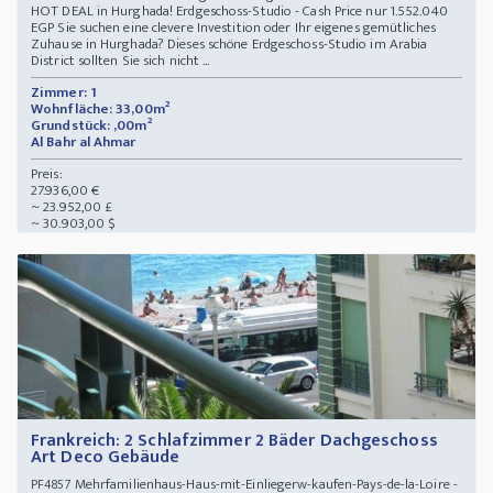
HOT DEAL in Hurghada! Erdgeschoss-Studio - Cash Price nur 1.552.040
EGP Sie suchen eine clevere Investition oder Ihr eigenes gemütliches
Zuhause in Hurghada? Dieses schöne Erdgeschoss-Studio im Arabia
District sollten Sie sich nicht ...
Zimmer: 1
Wohnfläche: 33,00m²
Grundstück: ,00m²
Al Bahr al Ahmar
Preis:
27.936,00 €
~ 23.952,00 £
~ 30.903,00 $
Frankreich: 2 Schlafzimmer 2 Bäder Dachgeschoss
Art Deco Gebäude
Mehrfamilienhaus-Haus-mit-Einliegerw-kaufen-Pays-de-la-Loire -
PF4857