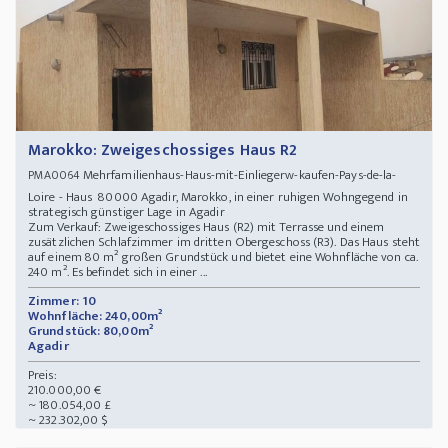
Marokko: Zweigeschossiges Haus R2
Mehrfamilienhaus-Haus-mit-Einliegerw-kaufen-Pays-de-la-
PMA0064
Loire - Haus 80000 Agadir, Marokko, in einer ruhigen Wohngegend in
strategisch günstiger Lage in Agadir
Zum Verkauf: Zweigeschossiges Haus (R2) mit Terrasse und einem
zusätzlichen Schlafzimmer im dritten Obergeschoss (R3). Das Haus steht
auf einem 80 m² großen Grundstück und bietet eine Wohnfläche von ca.
240 m². Es befindet sich in einer ...
Zimmer: 10
Wohnfläche: 240,00m²
Grundstück: 80,00m²
Agadir
Preis:
210.000,00 €
~ 180.054,00 £
~ 232.302,00 $