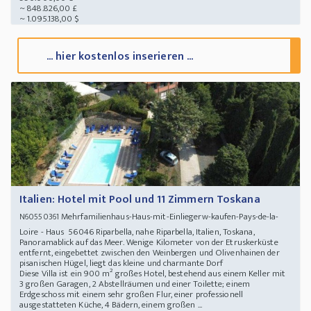
~ 848.826,00 £
~ 1.095.138,00 $
... hier kostenlos inserieren ...
Italien: Hotel mit Pool und 11 Zimmern Toskana
Mehrfamilienhaus-Haus-mit-Einliegerw-kaufen-Pays-de-la-
N60550361
Loire - Haus 56046 Riparbella, nahe Riparbella, Italien, Toskana,
Panoramablick auf das Meer. Wenige Kilometer von der Etruskerküste
entfernt, eingebettet zwischen den Weinbergen und Olivenhainen der
pisanischen Hügel, liegt das kleine und charmante Dorf
Diese Villa ist ein 900 m² großes Hotel, bestehend aus einem Keller mit
3 großen Garagen, 2 Abstellräumen und einer Toilette; einem
Erdgeschoss mit einem sehr großen Flur, einer professionell
ausgestatteten Küche, 4 Bädern, einem großen ...