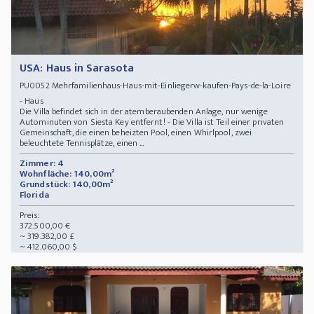
USA: Haus in Sarasota
Mehrfamilienhaus-Haus-mit-Einliegerw-kaufen-Pays-de-la-Loire
PU0052
- Haus
Die Villa befindet sich in der atemberaubenden Anlage, nur wenige
Autominuten von Siesta Key entfernt! - Die Villa ist Teil einer privaten
Gemeinschaft, die einen beheizten Pool, einen Whirlpool, zwei
beleuchtete Tennisplätze, einen ...
Zimmer: 4
Wohnfläche: 140,00m²
Grundstück: 140,00m²
Florida
Preis:
372.500,00 €
~ 319.382,00 £
~ 412.060,00 $