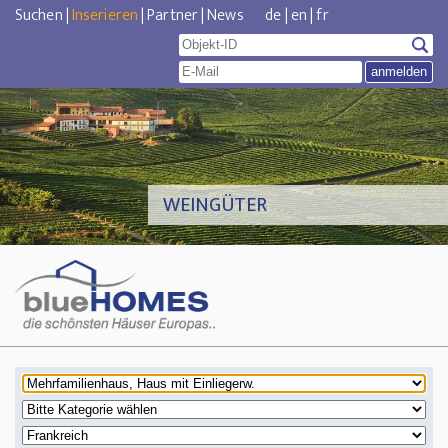
Suchen
|
Inserieren
|
Partner
|
News
de
|
en
|
fr
WEINGÜTER