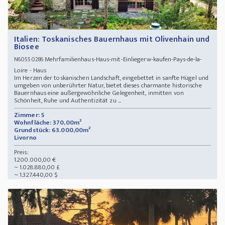
Italien: Toskanisches Bauernhaus mit Olivenhain und
Biosee
Mehrfamilienhaus-Haus-mit-Einliegerw-kaufen-Pays-de-la-
N60550286
Loire - Haus
Im Herzen der toskanischen Landschaft, eingebettet in sanfte Hügel und
umgeben von unberührter Natur, bietet dieses charmante historische
Bauernhaus eine außergewöhnliche Gelegenheit, inmitten von
Schönheit, Ruhe und Authentizität zu ...
Zimmer: 5
Wohnfläche: 370,00m²
Grundstück: 63.000,00m²
Livorno
Preis:
1.200.000,00 €
~ 1.028.880,00 £
~ 1.327.440,00 $