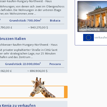
oesser-kaufen-Hungary-Northwest - Haus
n Wohnungen, von denen sich zwei im Obergeschoss
s befinden. Die Wohnungen in der unteren Etage
r, ein Wohnzimmer, eine ...
²
Grundstück: 700,00m²
Biskaia
.790,00 £
~ 940.270,00 $
verkaufe
Abruzzen Italien
Schloesser-kaufen-Hungary-Northwest - Haus
it privater asphaltierter Straße in Città Sant
ner sehr strategischen Lage, nur 25 Minuten
ghafen und das Zentrum ...
Grundstück: 22.000,00m²
Pescara
.162,00 £
~ 696.906,00 $
 Kenia zu verkaufen