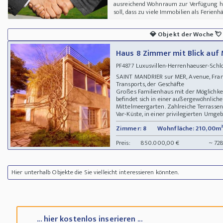
ausreichend Wohnraum zur Verfügung hat
soll, dass zu viele Immobilien als Ferienh
💎
Objekt der Woche
💘
Haus 8 Zimmer mit Blick auf
Luxusvillen-Herrenhaeuser-Schl
PF4877
SAINT MANDRIER sur MER, Avenue, Frankr
Transports, der Geschäfte
Großes Familienhaus mit der Möglichkei
befindet sich in einer außergewöhnlic
Mittelmeergarten. Zahlreiche Terrassen.
Var-Küste, in einer privilegierten Umgeb
Zimmer: 8
Wohnfläche: 210,00m²
Preis:
850.000,00 €
~ 72
Hier unterhalb Objekte die Sie vielleicht interessieren könnten.
... hier kostenlos inserieren ...