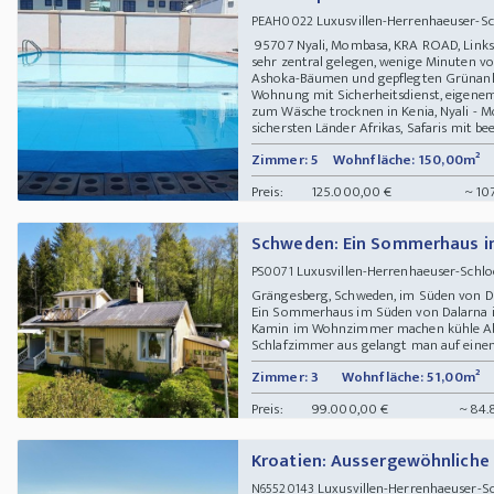
Luxusvillen-Herrenhaeuser-S
PEAH0022
95707 Nyali, Mombasa, KRA ROAD, Links R
sehr zentral gelegen, wenige Minuten v
Ashoka-Bäumen und gepflegten Grüna
Wohnung mit Sicherheitsdienst, eigenem 
zum Wäsche trocknen in Kenia, Nyali - M
sichersten Länder Afrikas, Safaris mit bee
Zimmer: 5
Wohnfläche: 150,00m²
Preis:
125.000,00 €
~ 107
Schweden: Ein Sommerhaus i
Luxusvillen-Herrenhaeuser-Schl
PS0071
Grängesberg, Schweden, im Süden von D
Ein Sommerhaus im Süden von Dalarna in
Kamin im Wohnzimmer machen kühle Ab
Schlafzimmer aus gelangt man auf einen B
Zimmer: 3
Wohnfläche: 51,00m²
Preis:
99.000,00 €
~ 84.
Kroatien: Aussergewöhnliche V
Luxusvillen-Herrenhaeuser-S
N65520143