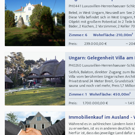
Luxusvillen-Herrenhaeuser-Schl
PH0441
Beled, in West Ungarn, Neusiedl am See 
Diese Villa befindet sich in West Ungarn,
Objekt mit großem Potential. In 2 Teile ko
Bäder, 2 Küchen, 2 Vorzimmer, 2 Keller 70m
Zimmer: 6
Wohnfläche: 210,00m²
Preis:
239.000,00 €
~ 204
Ungarn: Gelegenheit Villa a
Luxusvillen-Herrenhaeuser-Sch
PH0260
Siofok, Balaton, direkter Zugang zum Ba
Villa vom berühmten Ungarischen Archit
Privatstrand 24 Meter Breit, Grundstück
sauna und noch viel mehr, Preis 1,7 Milli
Zimmer: 1
Wohnfläche: 450,00m²
Preis:
1.700.000,00 €
~ 1.45
Immobilienkauf im Ausland 
Während es in zahlreichen Ländern kein P
zu erwerben, ist es in anderen deutlich s
hierfür ist, dass das jeweilige Land dafü