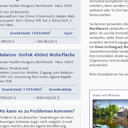
Immobilie kompetent mit
oesser-kaufen-Hungary-Northwest - Haus 9343
möchten, dann wenden Sie
weltweit über 10.000 be
20 min (Österreich)
heraussuchen.
 Neusiedl am See 20min (Österreich). Ideales Miet-
nzipiert. Teil 1: 120m2 Wfl. Teil 2: 90m2 WFl., 2
Sie kennen jemanden, de
2 ideal ...
Northwest
verkaufen mö
Grundstück: 1.500,00m²
Györ
dafür. Ist uns die Immobi
verkaufen, steht Ihnen a
.919,00 £
~ 264.382,00 $
erzielten Vermittlungsge
ein
Haus in Hungary N
Gewerbeimmobilie handel
m Balaton -Siofok 450m2 Wohnfläche
Ihre Immobilien direkt a
(OpenImmo-Schnittstelle)
loesser-kaufen-Hungary-Northwest - Haus 8600
erforderlich.
laton, Privatstrand
ekten, Luxus Pur direkter Zugang zum Balaton--
Bitte kontaktieren Sie 
 1790 m2, Swimming Pool innen, eigene Kapelle
onen EUR.
Grundstück: 1.790,00m²
Szombathely
Haus am Wasser
7.580,00 £
~ 1.880.540,00 $
- Wo kann es zu Problemen kommen?
roblem ist, als deutscher Staatsbürger ein Haus
chwieriger, teilweise sogar nicht möglich. Grund
r sorgen möchte, dass die eigene Bevölkerung