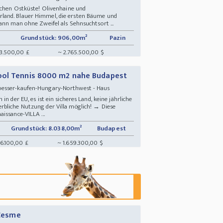
ischen Ostküste! Olivenhaine und
land. Blauer Himmel, die ersten Bäume und
ann man ohne Zweifel als Sehnsuchtsort ...
Grundstück: 906,00m²
Pazin
43.500,00 £
~ 2.765.500,00 $
ool Tennis 8000 m2 nahe Budapest
loesser-kaufen-Hungary-Northwest - Haus
n der EU, es ist ein sicheres Land, keine jährliche
rbliche Nutzung der Villa möglich! → Diese
issance-VILLA ...
Grundstück: 8.038,00m²
Budapest
86.100,00 £
~ 1.659.300,00 $
 Cesme