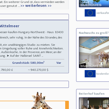
. Ein weiterer Grund ist, dass vermieden werden
>> weiterlesen >>
äuser genutzt ...
verkaufe
 Mittelmeer
oesser-kaufen-Hungary-Northwest - Haus 83430
Nachwuchs zu groß?
eich, sehr ruhig. In der Nähe des Strandes, des
t, ein unabhängiges Studio zu mieten. Sie
hen Umgebung voller Ruhe und Annehmlichkeiten.
 Außenküche.. In der Provence, am Meer, an der
ung. ➤ Auf der Halbinsel SAINT ...
Grundstück: 580,00m²
Var
8.790,00 £
~ 940.270,00 $
kostenlos
Reiterhof kaufen