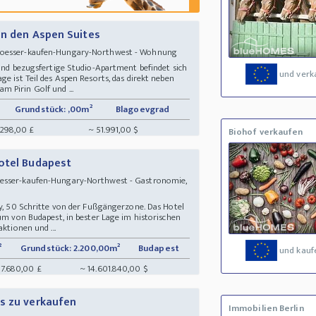
in den Aspen Suites
hloesser-kaufen-Hungary-Northwest - Wohnung
 und bezugsfertige Studio-Apartment befindet sich
und verk
e ist Teil des Aspen Resorts, das direkt neben
 Pirin Golf und ...
Grundstück: ,00m²
Blagoevgrad
.298,00 £
~ 51.991,00 $
Biohof verkaufen
otel Budapest
oesser-kaufen-Hungary-Northwest - Gastronomie,
ty, 50 Schritte von der Fußgängerzone. Das Hotel
rum von Budapest, in bester Lage im historischen
aktionen und ...
²
Grundstück: 2.200,00m²
Budapest
und kauf
317.680,00 £
~ 14.601.840,00 $
s zu verkaufen
Immobilien Berlin