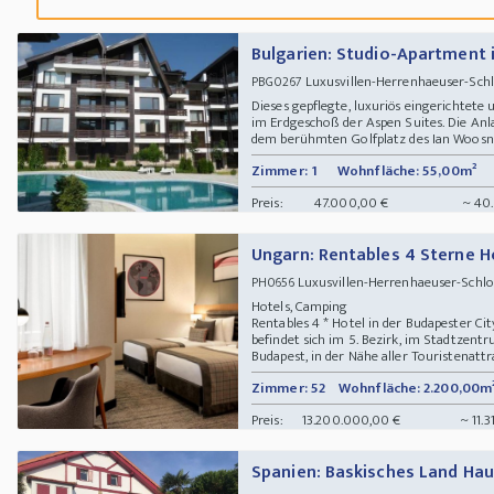
Bulgarien: Studio-Apartment 
Luxusvillen-Herrenhaeuser-Sc
PBG0267
Dieses gepflegte, luxuriös eingerichtete
im Erdgeschoß der Aspen Suites. Die Anlag
dem berühmten Golfplatz des Ian Woosnam
Zimmer: 1
Wohnfläche: 55,00m²
Preis:
47.000,00 €
~ 40
Ungarn: Rentables 4 Sterne H
Luxusvillen-Herrenhaeuser-Schl
PH0656
Hotels, Camping
Rentables 4 * Hotel in der Budapester Ci
befindet sich im 5. Bezirk, im Stadtzent
Budapest, in der Nähe aller Touristenattr
Zimmer: 52
Wohnfläche: 2.200,00m
Preis:
13.200.000,00 €
~ 11.
Spanien: Baskisches Land Hau