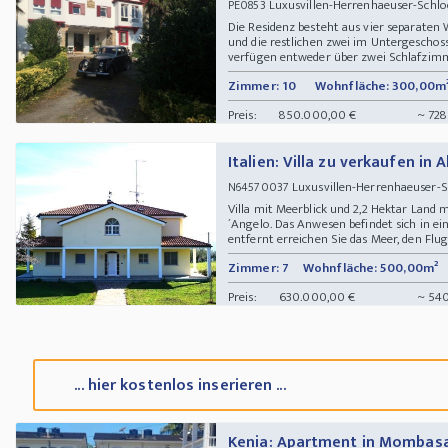
Luxusvillen-Herrenhaeuser-Schl
PE0853
Die Residenz besteht aus vier separate
und die restlichen zwei im Untergeschos
verfügen entweder über zwei Schlafzimme
Zimmer: 10
Wohnfläche: 300,00m
Preis:
850.000,00 €
~ 728
Italien: Villa zu verkaufen in 
Luxusvillen-Herrenhaeuser-
N64570037
Villa mit Meerblick und 2,2 Hektar Land m
´Angelo. Das Anwesen befindet sich in ei
entfernt erreichen Sie das Meer, den Flu
Zimmer: 7
Wohnfläche: 500,00m²
Preis:
630.000,00 €
~ 540
... hier kostenlos inserieren ...
Kenia: Apartment in Mombasa