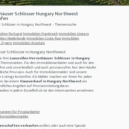
nhäuser Schlösser Hungary Northwest
ufen
r Schlösser in Hungary Northwest - Themensuche
ilien Portugal
Immobilien Frankreich
Immobilien Ungarn
lien Niederlande
Immobilien Costa Rica
Immobilien
 Zypern
Immobilien Kroatien
user Schlösser in Hungary Northwest
ie Ihre
Luxusvillen Herrenhäuser Schlösser in Hungary
Themenseiten. Für den Immobilienanbieter und auch für den
frei und unverbindlich und auch provisionsfrei. Nur dem Käufer
bliche Provision. Auch für Immobilienmakler sind unsere
Listings kostenfrei. Als Makler machen wir Ihnen für jeden
ten bei einem
Hausverkauf in Hungary Northwest
ein
ute Idee
+++
Guerrilla Gardening und Flower Bombing
+++
Hausbau im Winter
++
ndliches Angebot auf Provisionsteilungsbasis.
iden in jedem Einzelfall ob sie den Interessenten annehmen
zeigen für Privatanbieter
 Immobilienmakler
enschaften verkaufen
wollen, oder auch eine Spezial-