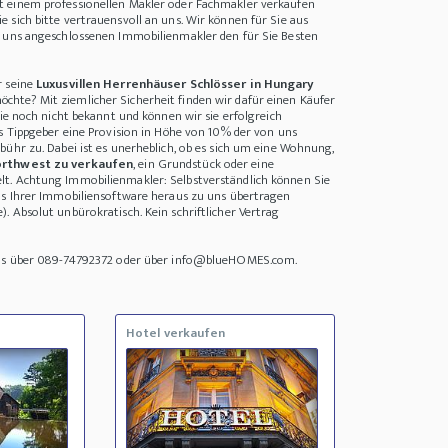
 einem professionellen Makler oder Fachmakler verkaufen
 sich bitte vertrauensvoll an uns. Wir können für Sie aus
i uns angeschlossenen Immobilienmakler den für Sie Besten
r seine
Luxusvillen Herrenhäuser Schlösser in Hungary
chte? Mit ziemlicher Sicherheit finden wir dafür einen Käufer
lie noch nicht bekannt und können wir sie erfolgreich
ls Tippgeber eine Provision in Höhe von 10% der von uns
bühr zu. Dabei ist es unerheblich, ob es sich um eine Wohnung,
orthwest zu verkaufen
, ein Grundstück oder eine
t. Achtung Immobilienmakler: Selbstverständlich können Sie
us Ihrer Immobiliensoftware heraus zu uns übertragen
. Absolut unbürokratisch. Kein schriftlicher Vertrag
uns über 089-74792372 oder über info@blueHOMES.com.
Hotel verkaufen