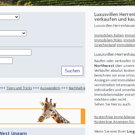
Luxusvillen Herre
verkaufen und ka
Luxusvillen Herrenhäuse
Immobilien Italien
Immob
Immobilien Polen
Immobi
Griechenland
Immobilien
Luxusvillen Herrenhä
Kaufen oder verkaufen S
Northwest
über unsere 
Verkäufer absolut kosten
berechnen wir eine ortsü
Anzeigen und Immobilien-
vermittelten Interessen
+++
Auswandern
+++
Nachhaltigkeit
+++
Auswandern nach Italien - Eine wirklich g
individuelles und unverbi
Immobilienmakler entsche
möchten oder nicht.
Sehen Sie hierzu auch:
Kostenfreie Immobilienan
Kostenlose Anzeigen für
Wenn Sie eine Ihrer
Lieg
n West Ungarn