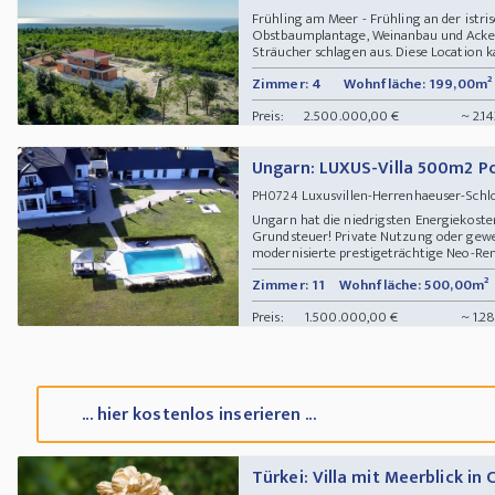
Frühling am Meer - Frühling an der istr
Obstbaumplantage, Weinanbau und Acker
Sträucher schlagen aus. Diese Location k
Zimmer: 4
Wohnfläche: 199,00m²
Preis:
2.500.000,00 €
~ 2.1
Ungarn: LUXUS-Villa 500m2 P
Luxusvillen-Herrenhaeuser-Sch
PH0724
Ungarn hat die niedrigsten Energiekosten i
Grundsteuer! Private Nutzung oder gewe
modernisierte prestigeträchtige Neo-Rena
Zimmer: 11
Wohnfläche: 500,00m²
Preis:
1.500.000,00 €
~ 1.2
... hier kostenlos inserieren ...
Türkei: Villa mit Meerblick in