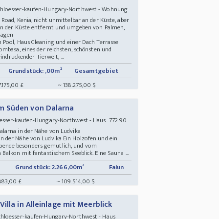
chloesser-kaufen-Hungary-Northwest - Wohnung
oad, Kenia, nicht unmittelbar an der Küste, aber
on der Küste entfernt und umgeben von Palmen,
nlagen
Pool, Haus Cleaning und einer Dach Terrasse
ombasa, eines der reichsten, schönsten und
indruckender Tierwelt, ...
Grundstück: ,00m²
Gesamtgebiet
.175,00 £
~ 138.275,00 $
m Süden von Dalarna
oesser-kaufen-Hungary-Northwest - Haus 772 90
alarna in der Nähe von Ludvika
 der Nähe von Ludvika Ein Holzofen und ein
ende besonders gemütlich, und vom
alkon mit fantastischem Seeblick. Eine Sauna ...
Grundstück: 2.266,00m²
Falun
883,00 £
~ 109.514,00 $
illa in Alleinlage mit Meerblick
chloesser-kaufen-Hungary-Northwest - Haus