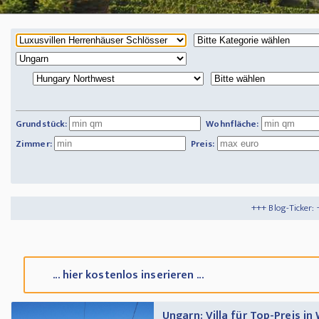
Grundstück:
Wohnfläche:
Zimmer:
Preis:
+++ Blog-Ticker: +++
Tipps und Tricks
... hier kostenlos inserieren ...
Ungarn: Villa für Top-Preis i