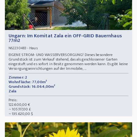
Ungarn: Im Komitat Zala ein OFF-GRID Bauernhaus
77m2
- Haus
N62230483
EIGENE STROM- UND WASSERVERSORGUNG! Dieses besondere
Grundstück ist zum Verkauf stehend, das als geschlossener Garten
eingestuft und es sofort in Besitz genommen werden kann. Es gibt keine
Versorgungseinrichtungen auf der Immobilie, ...
Zimmer: 2
Wohnfläche: 77,00m²
Grundstück: 16.064,00m²
Zala
Preis:
122.600,00 €
~ 105.117,00 £
~ 135.620,00 $