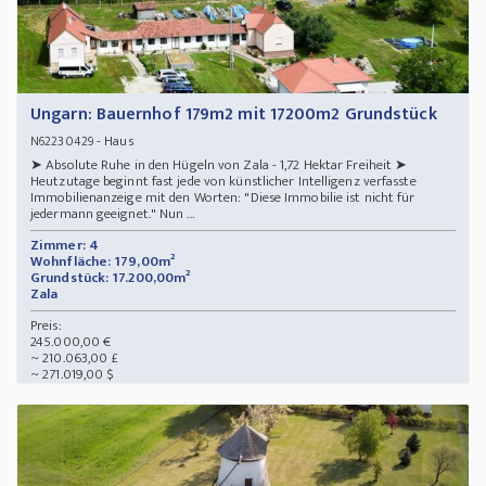
Ungarn: Bauernhof 179m2 mit 17200m2 Grundstück
- Haus
N62230429
➤ Absolute Ruhe in den Hügeln von Zala - 1,72 Hektar Freiheit ➤
Heutzutage beginnt fast jede von künstlicher Intelligenz verfasste
Immobilienanzeige mit den Worten: "Diese Immobilie ist nicht für
jedermann geeignet." Nun ...
Zimmer: 4
Wohnfläche: 179,00m²
Grundstück: 17.200,00m²
Zala
Preis:
245.000,00 €
~ 210.063,00 £
~ 271.019,00 $