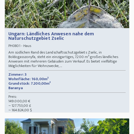
Ungarn: Ländliches Anwesen nahe dem
Naturschutzgebiet Zselic
- Haus
PH0801
Am südlichen Rand des Landschaftsschutzgebiets Zselic, in
Boldogasszonyfa, steht ein einzigartiges, 7.200 m² großes ländliches
Anwesen mit mehreren Gebäuden zum Verkauf. Es bietet vielfältige
Möglichkeiten für Wohnzwecke, ...
Zimmer: 3
Wohnfläche: 160,00m²
Grundstück: 7.200,00m²
Baranya
Preis:
149.000,00 €
~ 127.753,00 £
~ 164.824,00 $