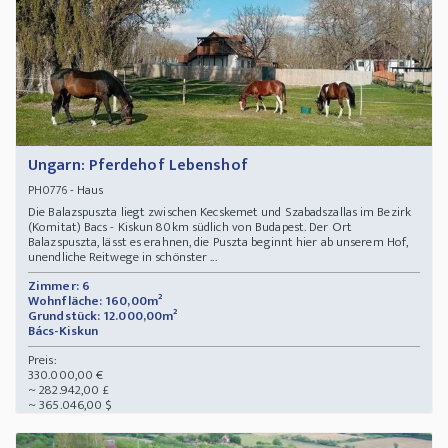
Ungarn: Pferdehof Lebenshof
- Haus
PH0776
Die Balazspuszta liegt zwischen Kecskemet und Szabadszallas im Bezirk
(Komitat) Bacs - Kiskun 80km südlich von Budapest. Der Ort
Balazspuszta, lässt es erahnen, die Puszta beginnt hier ab unserem Hof,
unendliche Reitwege in schönster ...
Zimmer: 6
Wohnfläche: 160,00m²
Grundstück: 12.000,00m²
Bács-Kiskun
Preis:
330.000,00 €
~ 282.942,00 £
~ 365.046,00 $