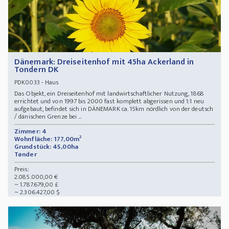
Dänemark: Dreiseitenhof mit 45ha Ackerland in
Tondern DK
- Haus
PDK0033
Das Objekt, ein Dreiseitenhof mit landwirtschaftlicher Nutzung, 1868
errichtet und von 1997 bis 2000 fast komplett abgerissen und 1:1 neu
aufgebaut, befindet sich in DÄNEMARK ca. 15km nördlich von der deutsch
/ dänischen Grenze bei ...
Zimmer: 4
Wohnfläche: 177,00m²
Grundstück: 45,00ha
Tønder
Preis:
2.085.000,00 €
~ 1.787.679,00 £
~ 2.306.427,00 $