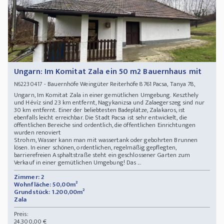
Ungarn: Im Komitat Zala ein 50 m2 Bauernhaus mit
- Bauernhöfe Weingüter Reiterhöfe 8761 Pacsa, Tanya 78,
N62230417
Ungarn, Im Komitat Zala in einer gemütlichen Umgebung. Keszthely
und Hévíz sind 23 km entfernt, Nagykanizsa und Zalaegerszeg sind nur
30 km entfernt. Einer der beliebtesten Badeplätze, Zalakaros, ist
ebenfalls leicht erreichbar. Die Stadt Pacsa ist sehr entwickelt, die
öffentlichen Bereiche sind ordentlich, die öffentlichen Einrichtungen
wurden renoviert
Strohm, Wasser kann man mit wassertank oder gebohrten Brunnen
lösen. In einer schönen, ordentlichen, regelmäßig gepflegten,
barrierefreien Asphaltstraße steht ein geschlossener Garten zum
Verkauf in einer gemütlichen Umgebung! Das ...
Zimmer: 2
Wohnfläche: 50,00m²
Grundstück: 1.200,00m²
Zala
Preis:
24.300,00 €