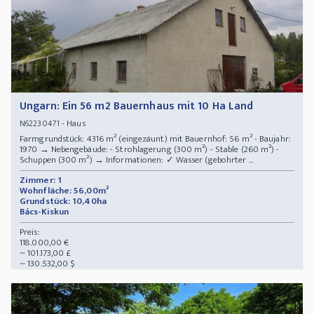
Ungarn: Ein 56 m2 Bauernhaus mit 10 Ha Land
- Haus
N62230471
Farmgrundstück: 4316 m² (eingezäunt) mit Bauernhof: 56 m² - Baujahr:
1970 → Nebengebäude: - Strohlagerung (300 m²) - Stable (260 m²) -
Schuppen (300 m²) → Informationen: ✓ Wasser (gebohrter ...
Zimmer: 1
Wohnfläche: 56,00m²
Grundstück: 10,40ha
Bács-Kiskun
Preis:
118.000,00 €
~ 101.173,00 £
~ 130.532,00 $