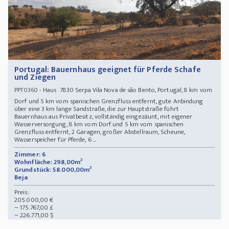
Portugal: Bauernhaus geeignet für Pferde Schafe
und Ziegen
- Haus 7830 Serpa Vila Nova de são Bento, Portugal, 8 km vom
PPT0360
Dorf und 5 km vom spanischen Grenzfluss entfernt, gute Anbindung
über eine 3 km lange Sandstraße, die zur Hauptstraße führt
Bauernhaus aus Privatbesitz, vollständig eingezäunt, mit eigener
Wasserversorgung, 8 km vom Dorf und 5 km vom spanischen
Grenzfluss entfernt, 2 Garagen, großer Abstellraum, Scheune,
Wasserspeicher für Pferde, 6 ...
Zimmer: 6
Wohnfläche: 298,00m²
Grundstück: 58.000,00m²
Beja
Preis:
205.000,00 €
~ 175.767,00 £
~ 226.771,00 $