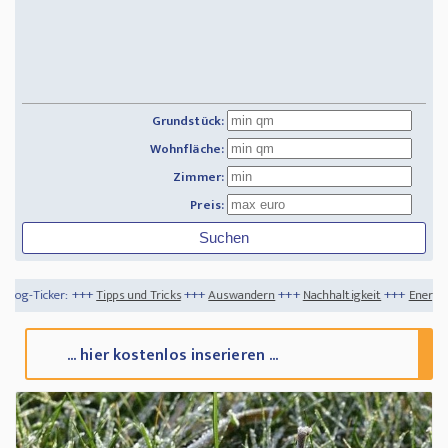
Grundstück:
Wohnfläche:
Zimmer:
Preis:
ipps und Tricks
+++
Auswandern
+++
Nachhaltigkeit
+++
Energiekrise - So überste
... hier kostenlos inserieren ...