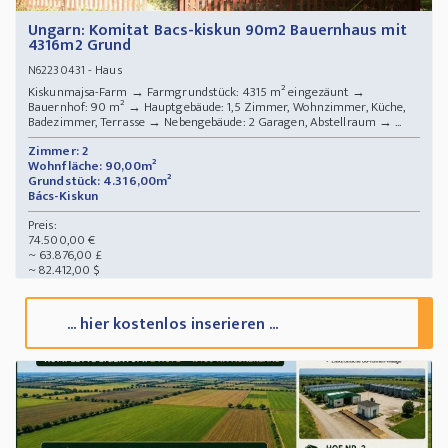
Ungarn: Komitat Bacs-kiskun 90m2 Bauernhaus mit
4316m2 Grund
- Haus
N62230431
Kiskunmajsa-Farm → Farmgrundstück: 4315 m² eingezäunt →
Bauernhof: 90 m² → Hauptgebäude: 1,5 Zimmer, Wohnzimmer, Küche,
Badezimmer, Terrasse → Nebengebäude: 2 Garagen, Abstellraum → ...
Zimmer: 2
Wohnfläche: 90,00m²
Grundstück: 4.316,00m²
Bács-Kiskun
Preis:
74.500,00 €
~ 63.876,00 £
~ 82.412,00 $
... hier kostenlos inserieren ...