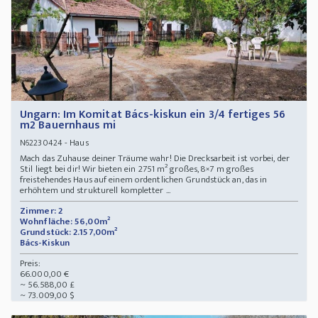
Ungarn: Im Komitat Bács-kiskun ein 3/4 fertiges 56
m2 Bauernhaus mi
- Haus
N62230424
Mach das Zuhause deiner Träume wahr! Die Drecksarbeit ist vorbei, der
Stil liegt bei dir! Wir bieten ein 2751 m² großes, 8×7 m großes
freistehendes Haus auf einem ordentlichen Grundstück an, das in
erhöhtem und strukturell kompletter ...
Zimmer: 2
Wohnfläche: 56,00m²
Grundstück: 2.157,00m²
Bács-Kiskun
Preis:
66.000,00 €
~ 56.588,00 £
~ 73.009,00 $