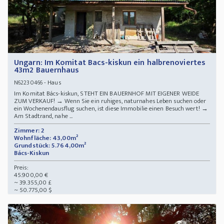
Ungarn: Im Komitat Bacs-kiskun ein halbrenoviertes
43m2 Bauernhaus
- Haus
N62230466
Im Komitat Bács-kiskun, STEHT EIN BAUERNHOF MIT EIGENER WEIDE
ZUM VERKAUF! → Wenn Sie ein ruhiges, naturnahes Leben suchen oder
ein Wochenendausflug suchen, ist diese Immobilie einen Besuch wert! →
Am Stadtrand, nahe ...
Zimmer: 2
Wohnfläche: 43,00m²
Grundstück: 5.764,00m²
Bács-Kiskun
Preis:
45.900,00 €
~ 39.355,00 £
~ 50.775,00 $