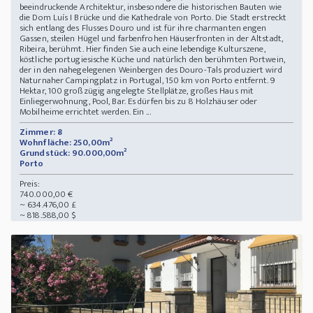
beeindruckende Architektur, insbesondere die historischen Bauten wie
die Dom Luís I Brücke und die Kathedrale von Porto. Die Stadt erstreckt
sich entlang des Flusses Douro und ist für ihre charmanten engen
Gassen, steilen Hügel und farbenfrohen Häuserfronten in der Altstadt,
Ribeira, berühmt. Hier finden Sie auch eine lebendige Kulturszene,
köstliche portugiesische Küche und natürlich den berühmten Portwein,
der in den nahegelegenen Weinbergen des Douro-Tals produziert wird
Naturnaher Campingplatz in Portugal, 150 km von Porto entfernt. 9
Hektar, 100 großzügig angelegte Stellplätze, großes Haus mit
Einliegerwohnung, Pool, Bar. Es dürfen bis zu 8 Holzhäuser oder
Mobilheime errichtet werden. Ein ...
Zimmer: 8
Wohnfläche: 250,00m²
Grundstück: 90.000,00m²
Porto
Preis:
740.000,00 €
~ 634.476,00 £
~ 818.588,00 $