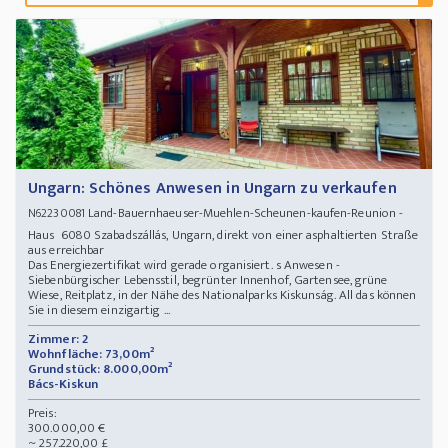
Ungarn: Schönes Anwesen in Ungarn zu verkaufen
Land-Bauernhaeuser-Muehlen-Scheunen-kaufen-Reunion -
N62230081
Haus 6080 Szabadszállás, Ungarn, direkt von einer asphaltierten Straße
aus erreichbar
Das Energiezertifikat wird gerade organisiert. s Anwesen -
Siebenbürgischer Lebensstil, begrünter Innenhof, Gartensee, grüne
Wiese, Reitplatz, in der Nähe des Nationalparks Kiskunság. All das können
Sie in diesem einzigartig ...
Zimmer: 2
Wohnfläche: 73,00m²
Grundstück: 8.000,00m²
Bács-Kiskun
Preis:
300.000,00 €
~ 257.220,00 £