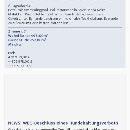
Anlageobjekte
Hotel mit Swimmingpool und Restaurant in Spice Banda Neira
Molukken. Das Hotel befindet sich in Banda Neira, bekannt als
Gewürzinsel. Es handelt sich um ein koloniales Teakholzhaus. Es wurde
2019/2020 mit den besten Materialien ...
Zimmer: 7
Wohnfläche: 496,00m²
Grundstück: 757,00m²
Maluku
Preis:
470.000,00 €
~ 402.978,00 £
~ 519.914,00 $
NEWS: WEG-Beschluss eines Hundehaltungsverbots
Grundsätzlich ist ein generelles Tierhaltungsverbot nichtig, wenn es