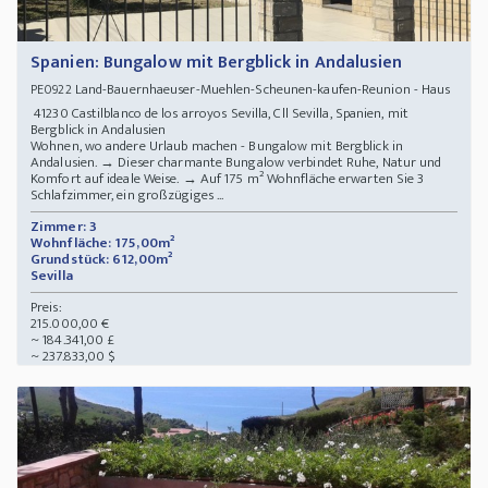
Spanien: Bungalow mit Bergblick in Andalusien
Land-Bauernhaeuser-Muehlen-Scheunen-kaufen-Reunion - Haus
PE0922
41230 Castilblanco de los arroyos Sevilla, Cll Sevilla, Spanien, mit
Bergblick in Andalusien
Wohnen, wo andere Urlaub machen - Bungalow mit Bergblick in
Andalusien. → Dieser charmante Bungalow verbindet Ruhe, Natur und
Komfort auf ideale Weise. → Auf 175 m² Wohnfläche erwarten Sie 3
Schlafzimmer, ein großzügiges ...
Zimmer: 3
Wohnfläche: 175,00m²
Grundstück: 612,00m²
Sevilla
Preis:
215.000,00 €
~ 184.341,00 £
~ 237.833,00 $