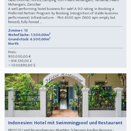
Gastronomie, Hotels, Camping 1001 Pwani Mchangani, Tansania, Pwani
Mchangani, Zanzibar
A well performing hotel business for sale! A 9.0 rating in Booking a
Preferred Partner Program by Booking (recognition of stable business
performance). Infrastructure: - Plot 6500 sqm (1600 sqm empty but
fenced), fully fenced ...
Zimmer: 13
Wohnfläche: 1.500,00m²
Grundstück: 6.500,00m²
North
Preis:
950.000,00 €
~ 814.530,00 £
~ 1.050.890,00 $
Indonesien: Hotel mit Swimmingpool und Restaurant
Land-Bauernhaeuser-Muehlen-Scheunen-kaufen-Reunion -
PRI0035