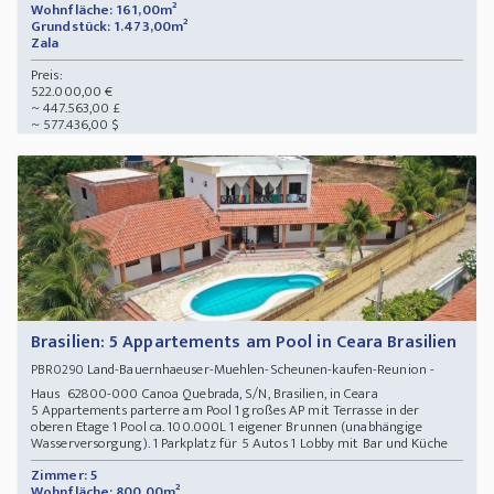
Wohnfläche: 161,00m²
Grundstück: 1.473,00m²
Zala
Preis:
522.000,00 €
~ 447.563,00 £
~ 577.436,00 $
Brasilien: 5 Appartements am Pool in Ceara Brasilien
Land-Bauernhaeuser-Muehlen-Scheunen-kaufen-Reunion -
PBR0290
Haus 62800-000 Canoa Quebrada, S/N, Brasilien, in Ceara
5 Appartements parterre am Pool 1 großes AP mit Terrasse in der
oberen Etage 1 Pool ca. 100.000L 1 eigener Brunnen (unabhängige
Wasserversorgung). 1 Parkplatz für 5 Autos 1 Lobby mit Bar und Küche
Zimmer: 5
Wohnfläche: 800,00m²