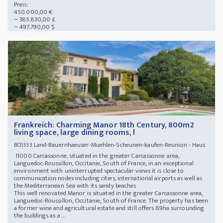
Preis:
450.000,00 €
~ 385.830,00 £
~ 497.790,00 $
Frankreich: Charming Manor 18th Century, 800m2
living space, large dining rooms, l
Land-Bauernhaeuser-Muehlen-Scheunen-kaufen-Reunion - Haus
BO1333
11000 Carcassonne, situated in the greater Carcassonne area,
Languedoc-Roussillon, Occitanie, South of France, in an exceptional
environment with uninterrupted spectacular views it is close to
communication nodes including cities, international airports as well as
the Mediterranean Sea with its sandy beaches
This well renovated Manor is situated in the greater Carcassonne area,
Languedoc-Roussillon, Occitanie, South of France. The property has been
a former wine and agricultural estate and still offers 89ha surrounding
the buildings as a ...