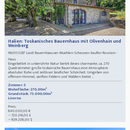
Italien: Toskanisches Bauernhaus mit Olivenhain und
Weinberg
Land-Bauernhaeuser-Muehlen-Scheunen-kaufen-Reunion -
N60550287
Haus
Eingebettet in unberührte Natur bietet dieses charmante, ca. 270
Quadratmeter große toskanische Bauernhaus eine Atmosphäre
absoluter Ruhe und zeitloser ländlicher Schönheit. Umgeben von
offenem Himmel, sanften Feldern und Wäldern bietet ...
Zimmer: 5
Wohnfläche: 270,00m²
Grundstück: 75.000,00m²
Livorno
Preis:
840.000,00 €
~ 720.216,00 £
~ 929.208,00 $