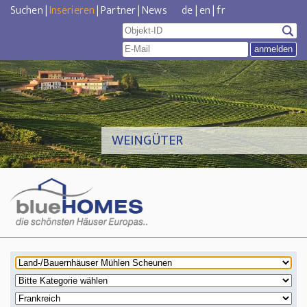
Suchen
|
Inserieren
|
Partner
|
News
de
|
en
|
fr
WEINGÜTER