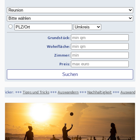
Grundstück:
Wohnfläche:
Zimmer:
Preis:
ps und Tricks
+++
Auswandern
+++
Nachhaltigkeit
+++
Auswandern - Deutschsprach