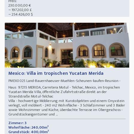
Preis:
230.000,00 €
~ 197.202,00 £
~ 254.426,00 $
Mexico: Villa im tropischen Yucatan Merida
Land-Bauernhaeuser-Muehlen-Scheunen-kaufen-Reunion -
PMEX0025
Haus 97215 MERIDA, Carretera Motul - Telchac, Mexico, im tropischen
Yucatan Merida Villa, öffentliche Zufahrtsstraße direkt an der
Strandstraße Motul-Telchac
Villa - hochwertige Möblierung mit Kunstobjekten und einem Onyxstein
verlegt, voll möbliert - 240 m2 Wohnfläche - 3 Schlafzimmer und 3 Bäder
sowie Wohnzimmer und Küche, überdachte Terrasse im Obergeschoss -
Grundstückseigentümer und ...
Zimmer: 3
Wohnfläche: 240,00m²
Grundstück: 400,00m²