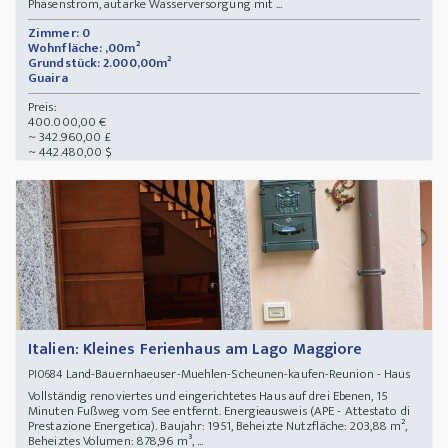
Phasenstrom, autarke Wasserversorgung mit ...
Zimmer: 0
Wohnfläche: ,00m²
Grundstück: 2.000,00m²
Guaira
Preis:
400.000,00 €
~ 342.960,00 £
~ 442.480,00 $
Italien: Kleines Ferienhaus am Lago Maggiore
Land-Bauernhaeuser-Muehlen-Scheunen-kaufen-Reunion - Haus
PI0684
Vollständig renoviertes und eingerichtetes Haus auf drei Ebenen, 15
Minuten Fußweg vom See entfernt. Energieausweis (APE - Attestato di
Prestazione Energetica). Baujahr: 1951, Beheizte Nutzfläche: 203,88 m²,
Beheiztes Volumen: 878,96 m³, ...