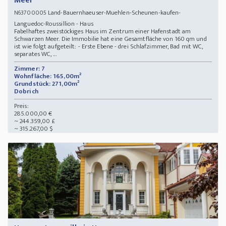
Meer
Land-Bauernhaeuser-Muehlen-Scheunen-kaufen-
N63700005
Languedoc-Roussillion - Haus
Fabelhaftes zweistöckiges Haus im Zentrum einer Hafenstadt am
Schwarzen Meer. Die Immobilie hat eine Gesamtfläche von 160 qm und
ist wie folgt aufgeteilt: - Erste Ebene - drei Schlafzimmer, Bad mit WC,
separates WC, ...
Zimmer: 7
Wohnfläche: 165,00m²
Grundstück: 271,00m²
Dobrich
Preis:
285.000,00 €
~ 244.359,00 £
~ 315.267,00 $