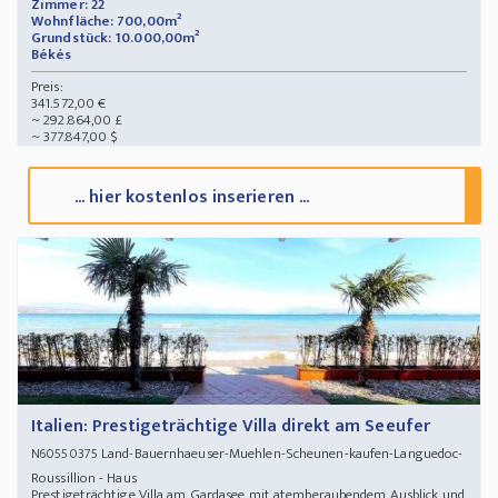
Zimmer: 22
Wohnfläche: 700,00m²
Grundstück: 10.000,00m²
Békés
Preis:
341.572,00 €
~ 292.864,00 £
~ 377.847,00 $
... hier kostenlos inserieren ...
Italien: Prestigeträchtige Villa direkt am Seeufer
Land-Bauernhaeuser-Muehlen-Scheunen-kaufen-Languedoc-
N60550375
Roussillion - Haus
Prestigeträchtige Villa am Gardasee mit atemberaubendem Ausblick und