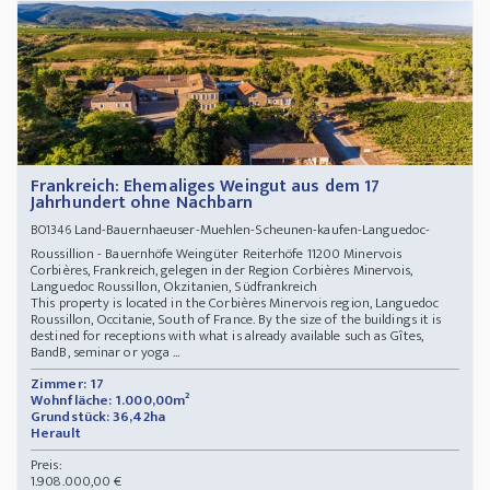
Frankreich: Ehemaliges Weingut aus dem 17
Jahrhundert ohne Nachbarn
Land-Bauernhaeuser-Muehlen-Scheunen-kaufen-Languedoc-
BO1346
Roussillion - Bauernhöfe Weingüter Reiterhöfe 11200 Minervois
Corbières, Frankreich, gelegen in der Region Corbières Minervois,
Languedoc Roussillon, Okzitanien, Südfrankreich
This property is located in the Corbières Minervois region, Languedoc
Roussillon, Occitanie, South of France. By the size of the buildings it is
destined for receptions with what is already available such as Gîtes,
BandB, seminar or yoga ...
Zimmer: 17
Wohnfläche: 1.000,00m²
Grundstück: 36,42ha
Herault
Preis:
1.908.000,00 €