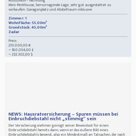
Roussillion - Wohnung
Mini-Penthouse, hervorragende Lage, sehr gut ausgestattet zu
verkaufen. Garagenplatz und Abstellraum inklusive
Zimmer: 1
Wohnfläche: 55,00m²
Grundstück: 45,00m²
Zadar
Preis:
210.000,00 €
~ 180.054,00 £
~ 232.302,00 $
NEWS: Hausratversicherung – Spuren müssen bei
Einbruchdiebstahl nicht „stimmig“ sein
Der Versicherungsnehmer genügt seiner Beweislast für einen
Einbruchdiebstahl bereits dann, wenn er das äußere Bild eines
Einbruchdiebstahls beweist, also ein Mindestmaß an Tatsachen, die nach