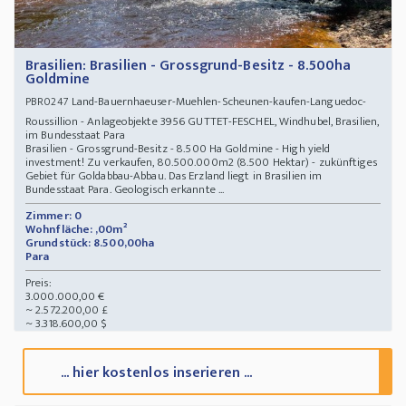
Brasilien: Brasilien - Grossgrund-Besitz - 8.500ha
Goldmine
Land-Bauernhaeuser-Muehlen-Scheunen-kaufen-Languedoc-
PBR0247
Roussillion - Anlageobjekte 3956 GUTTET-FESCHEL, Windhubel, Brasilien,
im Bundesstaat Para
Brasilien - Grossgrund-Besitz - 8.500 Ha Goldmine - High yield
investment! Zu verkaufen, 80.500.000m2 (8.500 Hektar) - zukünftiges
Gebiet für Goldabbau-Abbau. Das Erzland liegt in Brasilien im
Bundesstaat Para. Geologisch erkannte ...
Zimmer: 0
Wohnfläche: ,00m²
Grundstück: 8.500,00ha
Para
Preis:
3.000.000,00 €
~ 2.572.200,00 £
~ 3.318.600,00 $
... hier kostenlos inserieren ...