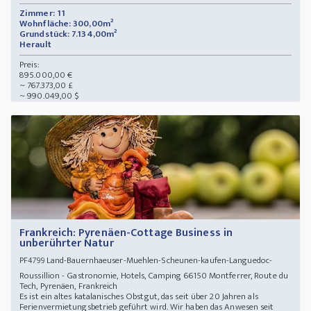
Zimmer: 11
Wohnfläche: 300,00m²
Grundstück: 7.134,00m²
Herault
Preis:
895.000,00 €
~ 767.373,00 £
~ 990.049,00 $
Frankreich: Pyrenäen-Cottage Business in
unberührter Natur
Land-Bauernhaeuser-Muehlen-Scheunen-kaufen-Languedoc-
PF4799
Roussillion - Gastronomie, Hotels, Camping 66150 Montferrer, Route du
Tech, Pyrenäen, Frankreich
Es ist ein altes katalanisches Obstgut, das seit über 20 Jahren als
Ferienvermietungsbetrieb geführt wird. Wir haben das Anwesen seit