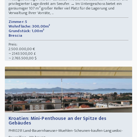
privilegierter Lage direkt am Seeufer. → Im Untergeschoss bietet ein
geräumiger 107 m² großer Keller viel Platz für die Lagerung und
Verwaltung Ihrer Vorräte, ...
Zimmer: 5
Wohnfläche: 300,00m²
Grundstück: 1,00m²
Brescia
Preis:
2.500.000,00 €
~ 2.143.500,00 £
~ 2.765.500,00 $
Kroatien: Mini-Penthouse an der Spitze des
Gebäudes
Land-Bauernhaeuser-Muehlen-Scheunen-kaufen-Languedoc-
PHR0291