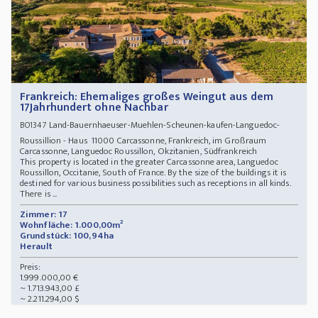
Frankreich: Ehemaliges großes Weingut aus dem
17Jahrhundert ohne Nachbar
Land-Bauernhaeuser-Muehlen-Scheunen-kaufen-Languedoc-
BO1347
Roussillion - Haus 11000 Carcassonne, Frankreich, im Großraum
Carcassonne, Languedoc Roussillon, Okzitanien, Südfrankreich
This property is located in the greater Carcassonne area, Languedoc
Roussillon, Occitanie, South of France. By the size of the buildings it is
destined for various business possibilities such as receptions in all kinds.
There is ...
Zimmer: 17
Wohnfläche: 1.000,00m²
Grundstück: 100,94ha
Herault
Preis:
1.999.000,00 €
~ 1.713.943,00 £
~ 2.211.294,00 $