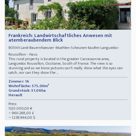
Frankreich: Landwirtschaftliches Anwesen mit
atemberaubendem Blick
Land-Bauernhaeuser-Muehlen-Scheunen-kaufen-Languedoc-
BO1349
Roussillion - Haus
This rural property is located in the greater Carcassonne area,
Languedoc Roussillon, Occitanie, South of France. The view is so
stunning and as we know pictures can't really show what the eyes can
catch, nor can they show the ...
Zimmer: 16
Wohnfläche: 575,00m²
Grundstück: 51,06ha
Herault
Preis:
1.120.000,00 €
~ 960.288,00 £
~ 1.238.944,00 $