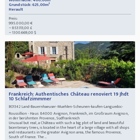
Wohnfläche: 400,00m²
Grundstück: 625,00m²
Herault
Preis:
995.000,00 €
~ 853.113,00 £
~ 1.100.669,00 $
Frankreich: Authentisches Château renoviert 19 Jhdt
10 Schlafzimmmer
Land-Bauernhaeuser-Muehlen-Scheunen-kaufen-Languedoc-
BO1342
Roussillion - Haus 84000 Avignon, Frankreich, im Großraum Avignon,
in der berühmten Provence, Südfrankreich
Unusual but real, a Château with such a big plot of land and beautiful
bicentenary trees, is located in the heart of a large village with all shops
and restaurants in the greater Avignon area, the famous Provence,
South of France. The ...