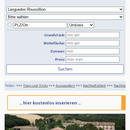
Grundstück:
Wohnfläche:
Zimmer:
Preis:
s und Tricks
+++
Auswandern
+++
Nachhaltigkeit
+++
Nachhaltige Dekoration für d
... hier kostenlos inserieren ...