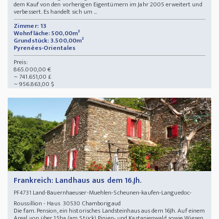
dem Kauf von den vorherigen Eigentümern im Jahr 2005 erweitert und
verbessert. Es handelt sich um ...
Zimmer: 13
Wohnfläche: 500,00m²
Grundstück: 3.500,00m²
Pyrenées-Orientales
Preis:
865.000,00 €
~ 741.651,00 £
~ 956.863,00 $
Frankreich: Landhaus aus dem 16.Jh.
Land-Bauernhaeuser-Muehlen-Scheunen-kaufen-Languedoc-
PF4731
Roussillion - Haus 30530 Chamborigaud
Die fam. Pension, ein historisches Landsteinhaus aus dem 16Jh. Auf einem
Areal von über 15ha (am Stück) Pinien- und Kastanienwald sowie Wiesen