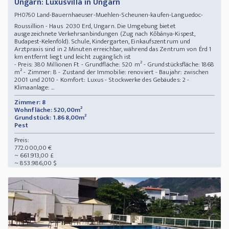
Ungarn: Luxusvilla in Ungarn
Land-Bauernhaeuser-Muehlen-Scheunen-kaufen-Languedoc-
PH0760
Roussillion - Haus 2030 Erd, Ungarn. Die Umgebung bietet
ausgezeichnete Verkehrsanbindungen (Zug nach Kőbánya-Kispest,
Budapest-Kelenföld). Schule, Kindergarten, Einkaufszentrum und
Arztpraxis sind in 2 Minuten erreichbar, während das Zentrum von Érd 1
km entfernt liegt und leicht zugänglich ist
- Preis: 380 Millionen Ft - Grundfläche: 520 m² - Grundstücksfläche: 1868
m² - Zimmer: 8 - Zustand der Immobilie: renoviert - Baujahr: zwischen
2001 und 2010 - Komfort: Luxus - Stockwerke des Gebäudes: 2 -
Klimaanlage: ...
Zimmer: 8
Wohnfläche: 520,00m²
Grundstück: 1.868,00m²
Pest
Preis:
772.000,00 €
~ 661.913,00 £
~ 853.986,00 $