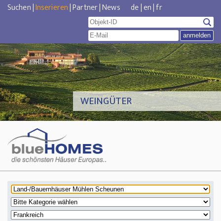
Suchen
|
Inserieren
|
Partner
|
News
de
|
en
|
fr
WEINGÜTER