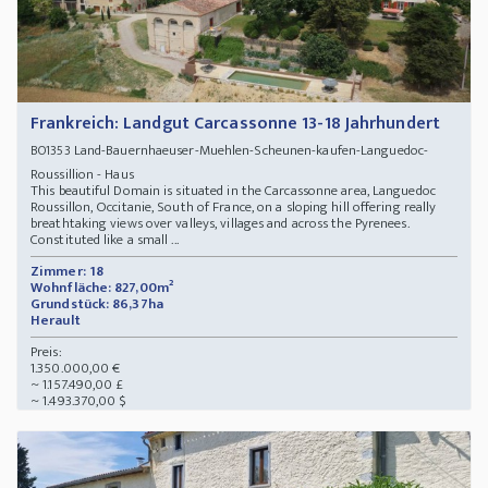
Frankreich: Landgut Carcassonne 13-18 Jahrhundert
Land-Bauernhaeuser-Muehlen-Scheunen-kaufen-Languedoc-
BO1353
Roussillion - Haus
This beautiful Domain is situated in the Carcassonne area, Languedoc
Roussillon, Occitanie, South of France, on a sloping hill offering really
breathtaking views over valleys, villages and across the Pyrenees.
Constituted like a small ...
Zimmer: 18
Wohnfläche: 827,00m²
Grundstück: 86,37ha
Herault
Preis:
1.350.000,00 €
~ 1.157.490,00 £
~ 1.493.370,00 $