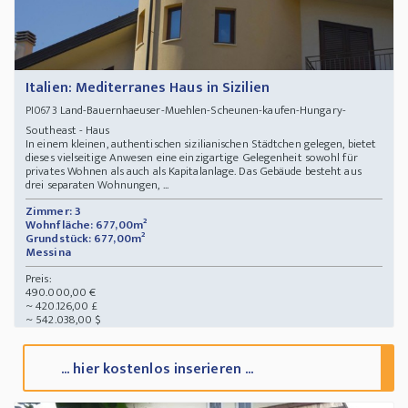
Italien: Mediterranes Haus in Sizilien
Land-Bauernhaeuser-Muehlen-Scheunen-kaufen-Hungary-
PI0673
Southeast - Haus
In einem kleinen, authentischen sizilianischen Städtchen gelegen, bietet
dieses vielseitige Anwesen eine einzigartige Gelegenheit sowohl für
privates Wohnen als auch als Kapitalanlage. Das Gebäude besteht aus
drei separaten Wohnungen, ...
Zimmer: 3
Wohnfläche: 677,00m²
Grundstück: 677,00m²
Messina
Preis:
490.000,00 €
~ 420.126,00 £
~ 542.038,00 $
... hier kostenlos inserieren ...