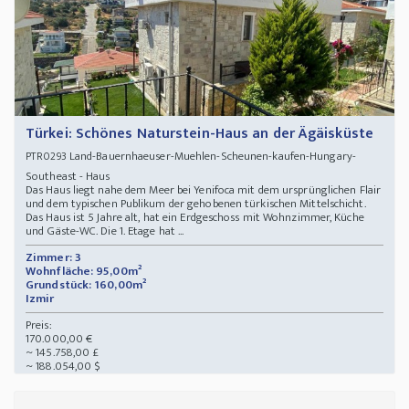
Türkei: Schönes Naturstein-Haus an der Ägäisküste
Land-Bauernhaeuser-Muehlen-Scheunen-kaufen-Hungary-
PTR0293
Southeast - Haus
Das Haus liegt nahe dem Meer bei Yenifoca mit dem ursprünglichen Flair
und dem typischen Publikum der gehobenen türkischen Mittelschicht.
Das Haus ist 5 Jahre alt, hat ein Erdgeschoss mit Wohnzimmer, Küche
und Gäste-WC. Die 1. Etage hat ...
Zimmer: 3
Wohnfläche: 95,00m²
Grundstück: 160,00m²
Izmir
Preis:
170.000,00 €
~ 145.758,00 £
~ 188.054,00 $