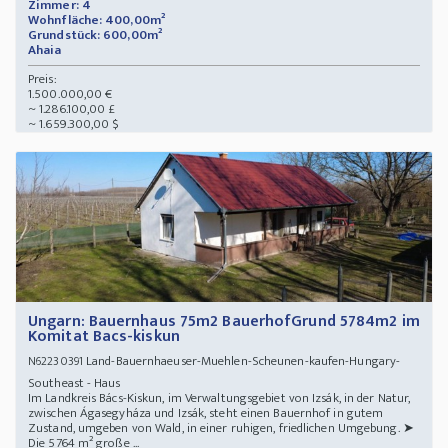
Zimmer: 4
Wohnfläche: 400,00m²
Grundstück: 600,00m²
Ahaia
Preis:
1.500.000,00 €
~ 1.286.100,00 £
~ 1.659.300,00 $
Ungarn: Bauernhaus 75m2 BauerhofGrund 5784m2 im
Komitat Bacs-kiskun
Land-Bauernhaeuser-Muehlen-Scheunen-kaufen-Hungary-
N62230391
Southeast - Haus
Im Landkreis Bács-Kiskun, im Verwaltungsgebiet von Izsák, in der Natur,
zwischen Ágasegyháza und Izsák, steht einen Bauernhof in gutem
Zustand, umgeben von Wald, in einer ruhigen, friedlichen Umgebung. ➤
Die 5764 m² große ...