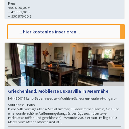
Preis:
480.000,00 €
~ 411.552,00 £
~ 530.976,00 $
... hier kostenlos inserieren ...
Griechenland: Möblierte Luxusvilla in Meernähe
Land-Bauernhaeuser-Muehlen-Scheunen-kaufen-Hungary-
N64490014
Southeast - Haus
Diese Villa verfügt über 4 Schlafzimmer, 3 Badezimmer, Kamin, Grill und
eine wunderschöne Außenumgebung. Es verfügt auch über zwei
Parkplätze (offen und geschlossen). Es wurde 2005 erbaut. Es liegt 100
Meter vom Meer entfernt und ist ...