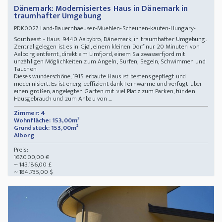
Dänemark: Modernisiertes Haus in Dänemark in
traumhafter Umgebung
Land-Bauernhaeuser-Muehlen-Scheunen-kaufen-Hungary-
PDK0027
Southeast - Haus 9440 Aabybro, Dänemark, in traumhafter Umgebung.
Zentral gelegen ist es in Gjøl, einem kleinen Dorf nur 20 Minuten von
Aalborg entfernt, direkt am Limfjord, einem Salzwasserfjord mit
unzähligen Möglichkeiten zum Angeln, Surfen, Segeln, Schwimmen und
Tauchen
Dieses wunderschöne, 1915 erbaute Haus ist bestens gepflegt und
modernisiert. Es ist energieeffizient dank Fernwärme und verfügt über
einen großen, angelegten Garten mit viel Platz zum Parken, für den
Hausgebrauch und zum Anbau von ...
Zimmer: 4
Wohnfläche: 153,00m²
Grundstück: 153,00m²
Alborg
Preis:
167.000,00 €
~ 143.186,00 £
~ 184.735,00 $