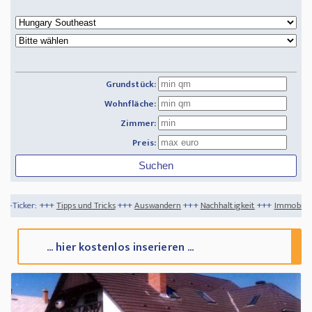
Grundstück:
Wohnfläche:
Zimmer:
Preis:
und Tricks
+++
Auswandern
+++
Nachhaltigkeit
+++
Immobilien kaufen und verkau
... hier kostenlos inserieren ...