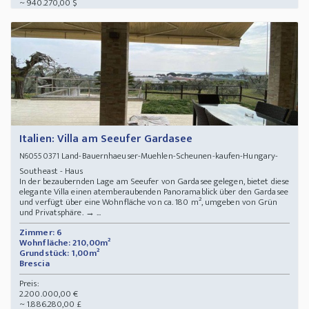
~ 940.270,00 $
Italien: Villa am Seeufer Gardasee
Land-Bauernhaeuser-Muehlen-Scheunen-kaufen-Hungary-
N60550371
Southeast - Haus
In der bezaubernden Lage am Seeufer von Gardasee gelegen, bietet diese
elegante Villa einen atemberaubenden Panoramablick über den Gardasee
und verfügt über eine Wohnfläche von ca. 180 m², umgeben von Grün
und Privatsphäre. → ...
Zimmer: 6
Wohnfläche: 210,00m²
Grundstück: 1,00m²
Brescia
Preis:
2.200.000,00 €
~ 1.886.280,00 £