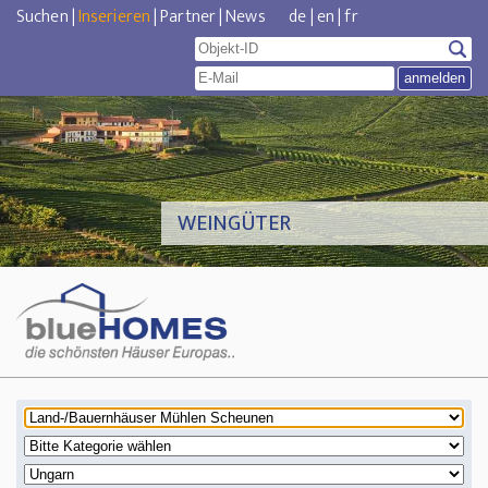
Suchen
|
Inserieren
|
Partner
|
News
de
|
en
|
fr
WEINGÜTER