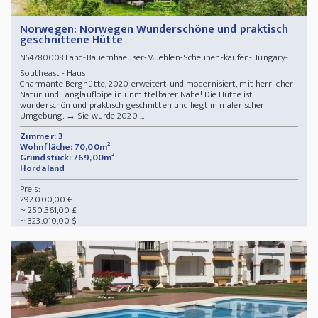
Norwegen: Norwegen Wunderschöne und praktisch
geschnittene Hütte
Land-Bauernhaeuser-Muehlen-Scheunen-kaufen-Hungary-
N64780008
Southeast - Haus
Charmante Berghütte, 2020 erweitert und modernisiert, mit herrlicher
Natur und Langlaufloipe in unmittelbarer Nähe! Die Hütte ist
wunderschön und praktisch geschnitten und liegt in malerischer
Umgebung. → Sie wurde 2020 ...
Zimmer: 3
Wohnfläche: 70,00m²
Grundstück: 769,00m²
Hordaland
Preis:
292.000,00 €
~ 250.361,00 £
~ 323.010,00 $