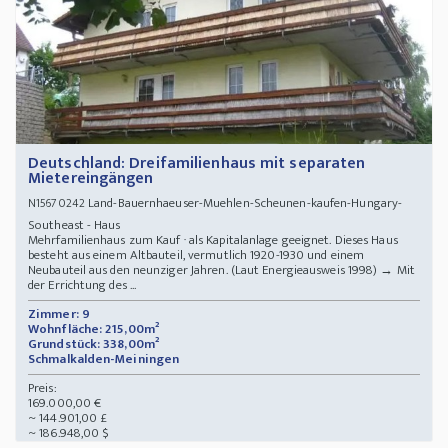
Deutschland: Dreifamilienhaus mit separaten
Mietereingängen
Land-Bauernhaeuser-Muehlen-Scheunen-kaufen-Hungary-
N15670242
Southeast - Haus
Mehrfamilienhaus zum Kauf · als Kapitalanlage geeignet. Dieses Haus
besteht aus einem Altbauteil, vermutlich 1920-1930 und einem
Neubauteil aus den neunziger Jahren. (Laut Energieausweis 1998) → Mit
der Errichtung des ...
Zimmer: 9
Wohnfläche: 215,00m²
Grundstück: 338,00m²
Schmalkalden-Meiningen
Preis:
169.000,00 €
~ 144.901,00 £
~ 186.948,00 $