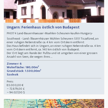
Ungarn: Ferienhaus östlich von Budapest
Land-Bauernhaeuser-Muehlen-Scheunen-kaufen-Hungary-
PH0174
Southeast - Land-/Bauernhäuser Mühlen Scheunen 5351 Tiszafüred, an
einer ruhigen Nebenstraße ca. 4 km vom Ortskern entfernt
Das Haus befindet sich in Ungarn, an einer ruhigen Nebenstraße ca. 4 km
vom Ortskern entfernt, ca. 140 km östlich von Budapest.
Der Ort liegt am Rande der Pußta und ist umgeben von einer grossen
Anzahl von Seen, die wegen ihres ...
Zimmer: 6
Wohnfläche: 180,00m²
Grundstück: 1.500,00m²
Szolnok
Preis:
85.000,00 €
~ 72.879,00 £
~ 94.027,00 $