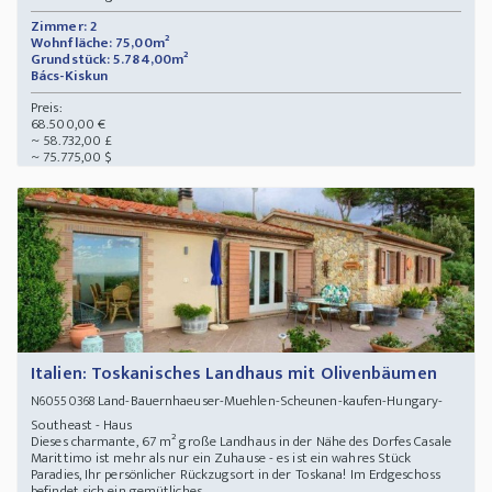
Zimmer: 2
Wohnfläche: 75,00m²
Grundstück: 5.784,00m²
Bács-Kiskun
Preis:
68.500,00 €
~ 58.732,00 £
~ 75.775,00 $
Italien: Toskanisches Landhaus mit Olivenbäumen
Land-Bauernhaeuser-Muehlen-Scheunen-kaufen-Hungary-
N60550368
Southeast - Haus
Dieses charmante, 67 m² große Landhaus in der Nähe des Dorfes Casale
Marittimo ist mehr als nur ein Zuhause - es ist ein wahres Stück
Paradies, Ihr persönlicher Rückzugsort in der Toskana! Im Erdgeschoss
befindet sich ein gemütliches ...