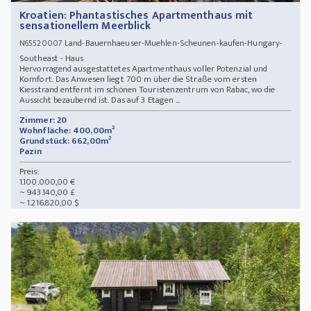
Kroatien: Phantastisches Apartmenthaus mit
sensationellem Meerblick
Land-Bauernhaeuser-Muehlen-Scheunen-kaufen-Hungary-
N65520007
Southeast - Haus
Hervorragend ausgestattetes Apartmenthaus voller Potenzial und
Komfort. Das Anwesen liegt 700 m über die Straße vom ersten
Kiesstrand entfernt im schönen Touristenzentrum von Rabac, wo die
Aussicht bezaubernd ist. Das auf 3 Etagen ...
Zimmer: 20
Wohnfläche: 400,00m²
Grundstück: 662,00m²
Pazin
Preis:
1.100.000,00 €
~ 943.140,00 £
~ 1.216.820,00 $