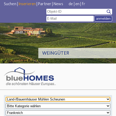
Suchen
|
Inserieren
|
Partner
|
News
de
|
en
|
fr
WEINGÜTER