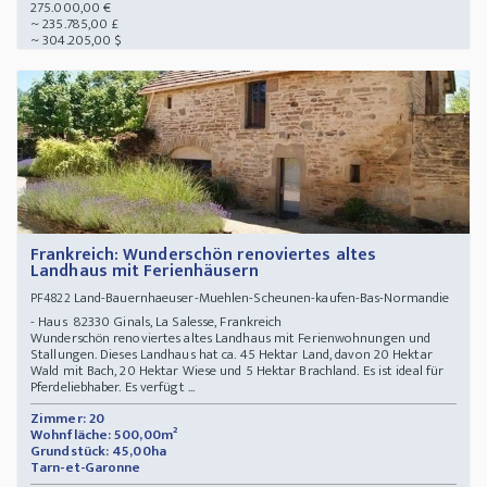
275.000,00 €
~ 235.785,00 £
~ 304.205,00 $
Frankreich: Wunderschön renoviertes altes
Landhaus mit Ferienhäusern
Land-Bauernhaeuser-Muehlen-Scheunen-kaufen-Bas-Normandie
PF4822
- Haus 82330 Ginals, La Salesse, Frankreich
Wunderschön renoviertes altes Landhaus mit Ferienwohnungen und
Stallungen. Dieses Landhaus hat ca. 45 Hektar Land, davon 20 Hektar
Wald mit Bach, 20 Hektar Wiese und 5 Hektar Brachland. Es ist ideal für
Pferdeliebhaber. Es verfügt ...
Zimmer: 20
Wohnfläche: 500,00m²
Grundstück: 45,00ha
Tarn-et-Garonne