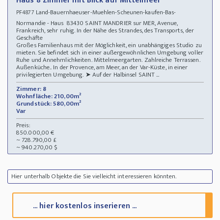
Haus 8 Zimmer mit Blick auf Mittelmeer
Land-Bauernhaeuser-Muehlen-Scheunen-kaufen-Bas-
PF4877
Normandie - Haus 83430 SAINT MANDRIER sur MER, Avenue,
Frankreich, sehr ruhig. In der Nähe des Strandes, des Transports, der
Geschäfte
Großes Familienhaus mit der Möglichkeit, ein unabhängiges Studio zu
mieten. Sie befindet sich in einer außergewöhnlichen Umgebung voller
Ruhe und Annehmlichkeiten. Mittelmeergarten. Zahlreiche Terrassen.
Außenküche.. In der Provence, am Meer, an der Var-Küste, in einer
privilegierten Umgebung. ➤ Auf der Halbinsel SAINT ...
Zimmer: 8
Wohnfläche: 210,00m²
Grundstück: 580,00m²
Var
Preis:
850.000,00 €
~ 728.790,00 £
~ 940.270,00 $
Hier unterhalb Objekte die Sie vielleicht interessieren könnten.
... hier kostenlos inserieren ...