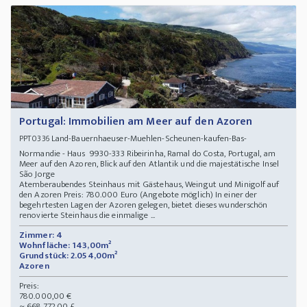
Portugal: Immobilien am Meer auf den Azoren
Land-Bauernhaeuser-Muehlen-Scheunen-kaufen-Bas-
PPT0336
Normandie - Haus 9930-333 Ribeirinha, Ramal do Costa, Portugal, am
Meer auf den Azoren, Blick auf den Atlantik und die majestätische Insel
São Jorge
Atemberaubendes Steinhaus mit Gästehaus, Weingut und Minigolf auf
den Azoren Preis: 780.000 Euro (Angebote möglich) In einer der
begehrtesten Lagen der Azoren gelegen, bietet dieses wunderschön
renovierte Steinhaus die einmalige ...
Zimmer: 4
Wohnfläche: 143,00m²
Grundstück: 2.054,00m²
Azoren
Preis:
780.000,00 €
~ 668.772,00 £