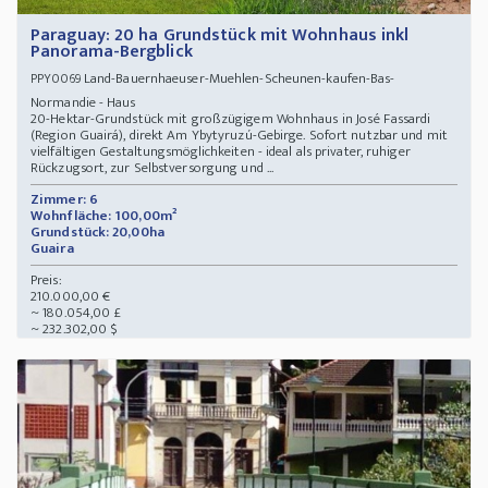
Paraguay: 20 ha Grundstück mit Wohnhaus inkl
Panorama-Bergblick
Land-Bauernhaeuser-Muehlen-Scheunen-kaufen-Bas-
PPY0069
Normandie - Haus
20-Hektar-Grundstück mit großzügigem Wohnhaus in José Fassardi
(Region Guairá), direkt Am Ybytyruzú-Gebirge. Sofort nutzbar und mit
vielfältigen Gestaltungsmöglichkeiten - ideal als privater, ruhiger
Rückzugsort, zur Selbstversorgung und ...
Zimmer: 6
Wohnfläche: 100,00m²
Grundstück: 20,00ha
Guaira
Preis:
210.000,00 €
~ 180.054,00 £
~ 232.302,00 $