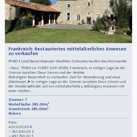
Frankreich: Restauriertes mittelalterliches Anwesen
zu verkaufen
Land-Bauernhaeuser-Muehlen-Scheunen-kaufen-Bas-Normandie
PF4874
- Haus 79380 LA FORÊT-SUR-SÈVRE, Frankreich, in ruhiger Lage an der
Grenze zwischen Deux-Sèvres und der Vendée
Befestigter Bauernhof zu verkaufen. Zeit für Veränderung und neue
Abenteuer. ➤ In ruhiger Lage an der Grenze zwischen Deux-Sèvres und
der Vendée befindet sich ein mittelalterliches, befestigtes Anwesen mit
einer reichen ...
Zimmer: 7
Wohnfläche: 285,00m²
Grundstück: 285,00m²
Nièvre
Preis:
450.000,00 €
~ 385.830,00 £
~ 497.790,00 $