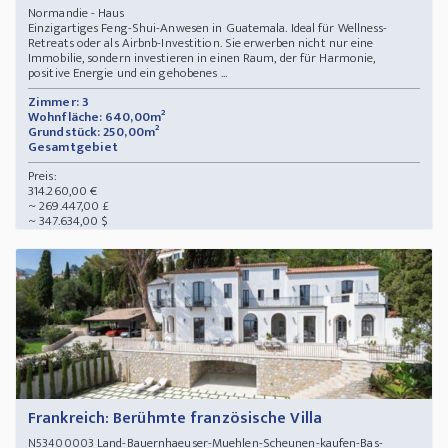
Normandie - Haus
Einzigartiges Feng-Shui-Anwesen in Guatemala. Ideal für Wellness-
Retreats oder als Airbnb-Investition. Sie erwerben nicht nur eine
Immobilie, sondern investieren in einen Raum, der für Harmonie,
positive Energie und ein gehobenes ...
Zimmer: 3
Wohnfläche: 640,00m²
Grundstück: 250,00m²
Gesamtgebiet
Preis:
314.260,00 €
~ 269.447,00 £
~ 347.634,00 $
Frankreich: Berühmte französische Villa
Land-Bauernhaeuser-Muehlen-Scheunen-kaufen-Bas-
N53400003