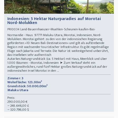
Indonesien: 5 Hektar Naturparadies auf Morotai
Nord-Molukken
Land-Bauernhaeuser-Muehlen-Scheunen-kaufen-Bas-
PRI0034
Normandie - Haus 97771 Maluku Utara, Morotai, Indonesien, Nord-
Molukken. Morotai gehört zu den von der indonesischen Regierung
geförderten »10 Neuen Bali-Destinationen« und gilt als aufstrebende
Region mit wachsender touristischer Infrastruktur. Es gibt regelmäßige
Flüge nach Jakarta und Ternate. Die Natur ist weitestgehend unberührt,
das Inselleben sehr authentisch
Autarkes Naturgrundstück (ca. 5 Hektar) mit Haus, Meerblick und über
1.000 Bäumen - Morotai, Indonesien ➤ Zum Verkauf steht ein
außergewöhnliches, rund fünf Hektar großes Naturgrundstück auf der
indonesischen Insel Morotai in den ...
Zimmer: 3
Wohnfläche: 123,00m²
Grundstück: 50.000,00m²
Maluku Utara
Preis:
290.000,00 €
~ 248.646,00 £
~ 320.798,00 $