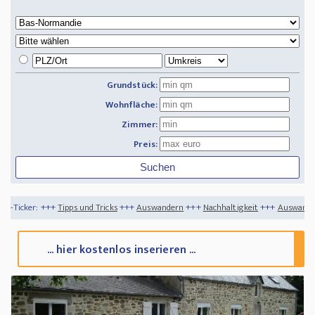
Grundstück:
Wohnfläche:
Zimmer:
Preis:
 und Tricks
+++
Auswandern
+++
Nachhaltigkeit
+++
Auswandern - dahin, wo der He
... hier kostenlos inserieren ...