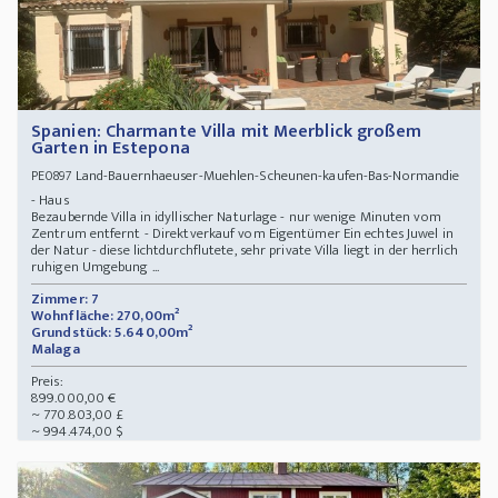
Spanien: Charmante Villa mit Meerblick großem
Garten in Estepona
Land-Bauernhaeuser-Muehlen-Scheunen-kaufen-Bas-Normandie
PE0897
- Haus
Bezaubernde Villa in idyllischer Naturlage - nur wenige Minuten vom
Zentrum entfernt - Direktverkauf vom Eigentümer Ein echtes Juwel in
der Natur - diese lichtdurchflutete, sehr private Villa liegt in der herrlich
ruhigen Umgebung ...
Zimmer: 7
Wohnfläche: 270,00m²
Grundstück: 5.640,00m²
Malaga
Preis:
899.000,00 €
~ 770.803,00 £
~ 994.474,00 $