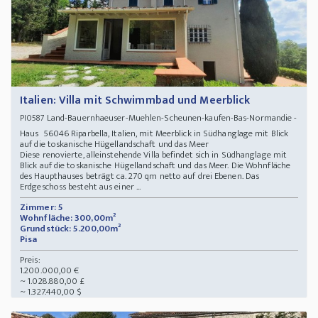
Italien: Villa mit Schwimmbad und Meerblick
Land-Bauernhaeuser-Muehlen-Scheunen-kaufen-Bas-Normandie -
PI0587
Haus 56046 Riparbella, Italien, mit Meerblick in Südhanglage mit Blick
auf die toskanische Hügellandschaft und das Meer
Diese renovierte, alleinstehende Villa befindet sich in Südhanglage mit
Blick auf die toskanische Hügellandschaft und das Meer. Die Wohnfläche
des Haupthauses beträgt ca. 270 qm netto auf drei Ebenen. Das
Erdgeschoss besteht aus einer ...
Zimmer: 5
Wohnfläche: 300,00m²
Grundstück: 5.200,00m²
Pisa
Preis:
1.200.000,00 €
~ 1.028.880,00 £
~ 1.327.440,00 $