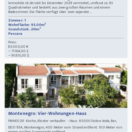
Immobilie ist derzeit bis Dezember 2029 vermietet, umfasst ca. 93
Quadratmeter und besteht aus zwei großen Räumen und einem
Badezimmer. Die Fläche verfügt über zwei separate ...
Zimmer: 1
Wohnfläche: 93,00m²
Grundstück: ,00m²
Pescara
Preis:
83.000,00 €
~ 71.164,00 £
~ 91.815,00 $
Montenegro: Vier-Wohnungen-Haus
Kirche, Kloster verkaufen - Haus 85000 Dobra Voda, Bar,
PMNE0291
E851 93A, Montenegro, 400 Meter vom Strand entfernt. 100 Meter von
einem großen Supermarkt entfernt