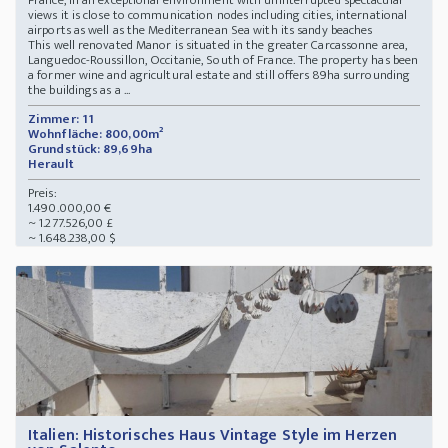
France, in an exceptional environment with uninterrupted spectacular
views it is close to communication nodes including cities, international
airports as well as the Mediterranean Sea with its sandy beaches
This well renovated Manor is situated in the greater Carcassonne area,
Languedoc-Roussillon, Occitanie, South of France. The property has been
a former wine and agricultural estate and still offers 89ha surrounding
the buildings as a ...
Zimmer: 11
Wohnfläche: 800,00m²
Grundstück: 89,69ha
Herault
Preis:
1.490.000,00 €
~ 1.277.526,00 £
~ 1.648.238,00 $
Italien: Historisches Haus Vintage Style im Herzen