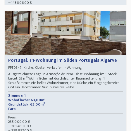
~ 143.806,00 $
Portugal: T1-Wohnung im Süden Portugals Algarve
Kirche, Kloster verkaufen - Wohnung
PPT0347
Ausgezeichnete Lage in Armação de Pêra. Diese Wohnung im 1. Stock
bietet 63 m² Wohnfläche mit durchdachter Raumaufteilung: 1
Schlafzimmer, ein helles Wohnzimmer, eine Küche, ein Eingangsbereich
und ein Badezimmer. Nur in zweiter Reihe ...
Zimmer: 1
Wohnfläche: 63,00m²
Grundstück: 63,00m²
Faro
Preis:
235.000,00 €
~ 201.489,00 £
~ 259.957,00 $