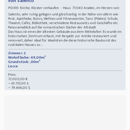
von Salento
Kirche, Kloster verkaufen - Haus 73040 Aradeo, im Herzen von
PI0499
Salento, sehr ruhig gelegen und gleichzeitig in der Nähe von allem wie
Post, Apotheke, Büros, Wellnes und Fitnesscenter, Tanz (Pilates) Schule,
Theater, Cafés, Bibliothek, verschiedene Restaurants und Geschäfte etc.
Panoramablick auf die romantischen Dächer der Altstadt
Das Haus ist eines der ältesten Gebäude aus dem Mittelalter. Es wurde im
historischen Zentrum erbaut, mit Respekt zur Antike restauriert und
renoviert, daher ideal für Idealisten die diese historische Baukunst des
rustikalen Hauses zu ...
Zimmer: 2
Wohnfläche: 49,00m²
Grundstück: ,00m²
Lecce
Preis:
72.000,00 €
~ 61.733,00 £
~ 79.646,00 $