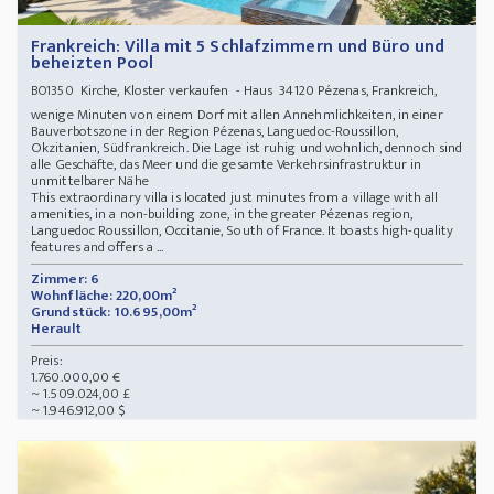
Frankreich: Villa mit 5 Schlafzimmern und Büro und
beheizten Pool
Kirche, Kloster verkaufen - Haus 34120 Pézenas, Frankreich,
BO1350
wenige Minuten von einem Dorf mit allen Annehmlichkeiten, in einer
Bauverbotszone in der Region Pézenas, Languedoc-Roussillon,
Okzitanien, Südfrankreich. Die Lage ist ruhig und wohnlich, dennoch sind
alle Geschäfte, das Meer und die gesamte Verkehrsinfrastruktur in
unmittelbarer Nähe
This extraordinary villa is located just minutes from a village with all
amenities, in a non-building zone, in the greater Pézenas region,
Languedoc Roussillon, Occitanie, South of France. It boasts high-quality
features and offers a ...
Zimmer: 6
Wohnfläche: 220,00m²
Grundstück: 10.695,00m²
Herault
Preis:
1.760.000,00 €
~ 1.509.024,00 £
~ 1.946.912,00 $