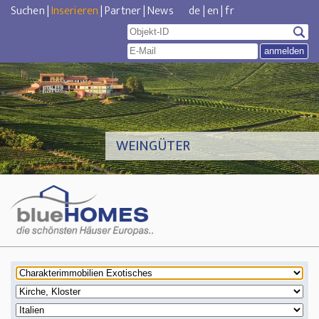
Suchen
|
Inserieren
|
Partner
|
News
de
|
en
|
fr
WEINGÜTER