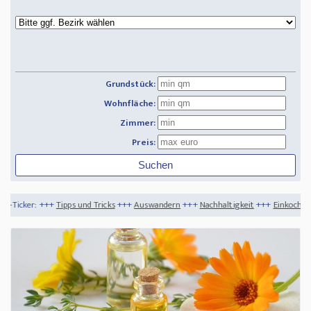
Grundstück:
Wohnfläche:
Zimmer:
Preis:
und Tricks
+++
Auswandern
+++
Nachhaltigkeit
+++
Einkochen aus dem Garten - sc