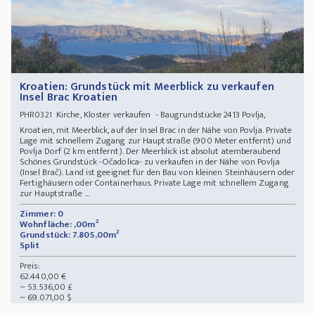
Kroatien: Grundstück mit Meerblick zu verkaufen
Insel Brac Kroatien
Kirche, Kloster verkaufen - Baugrundstücke 2413 Povlja,
PHR0321
Kroatien, mit Meerblick, auf der Insel Brac in der Nähe von Povlja. Private
Lage mit schnellem Zugang zur Hauptstraße (900 Meter entfernt) und
Povlja Dorf (2 km entfernt). Der Meerblick ist absolut atemberaubend
Schönes Grundstück -Očadolica- zu verkaufen in der Nähe von Povlja
(Insel Brač). Land ist geeignet für den Bau von kleinen Steinhäusern oder
Fertighäusern oder Containerhaus. Private Lage mit schnellem Zugang
zur Hauptstraße ...
Zimmer: 0
Wohnfläche: ,00m²
Grundstück: 7.805,00m²
Split
Preis:
62.440,00 €
~ 53.536,00 £
~ 69.071,00 $