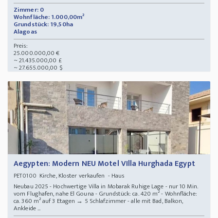
Zimmer: 0
Wohnfläche: 1.000,00m²
Grundstück: 19,50ha
Alagoas
Preis:
25.000.000,00 €
~ 21.435.000,00 £
~ 27.655.000,00 $
Aegypten: Modern NEU Motel VIlla Hurghada Egypt
Kirche, Kloster verkaufen - Haus
PET0100
Neubau 2025 - Hochwertige Villa in Mobarak Ruhige Lage - nur 10 Min.
vom Flughafen, nahe El Gouna - Grundstück: ca. 420 m² - Wohnfläche:
ca. 360 m² auf 3 Etagen → ️5 Schlafzimmer - alle mit Bad, Balkon,
Ankleide ...