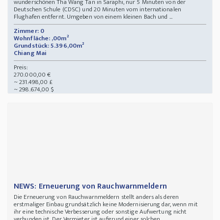
wunderschönen Tha Wang Tan in Saraphi, nur 5 Minuten von der
Deutschen Schule (CDSC) und 20 Minuten vom internationalen
Flughafen entfernt. Umgeben von einem kleinen Bach und ...
Zimmer: 0
Wohnfläche: ,00m²
Grundstück: 5.396,00m²
Chiang Mai
Preis:
270.000,00 €
~ 231.498,00 £
~ 298.674,00 $
NEWS: Erneuerung von Rauchwarnmeldern
Die Erneuerung von Rauchwarnmeldern stellt anders als deren
erstmaliger Einbau grundsätzlich keine Modernisierung dar, wenn mit
ihr eine technische Verbesserung oder sonstige Aufwertung nicht
verbunden ist. Der Vermieter ist aufgrund einer solchen