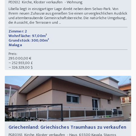
Kirche, Kloster verkaufen - Wohnung
PE0932
Libella liegt in einzigartiger Lage direkt neben dem Selwo-Park. Von
Ihrem neuen Zuhause aus genießen Sie einen unvergleichlichen Ausblick
und atemberaubende Gemeinschaftsbereiche. Die natürliche Umgebung,
die Aussicht, die Terrassen und ...
Zimmer: 2
Wohnfläche: 97,00m²
Grundstück: 300,00m²
Malaga
Preis:
295.000,00 €
~ 252.933,00 £
~ 326.329,00 $
Griechenland: Griechisches Traumhaus zu verkaufen
Kirche, Kloster verkaufen - Haus 65500 Kavala, Stavros
PGR0365