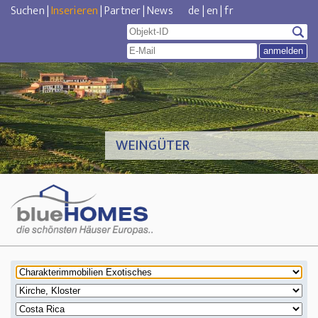
Suchen
|
Inserieren
|
Partner
|
News
de
|
en
|
fr
WEINGÜTER