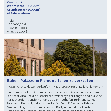
Zimmer: 5
Wohnfläche: 140,00m²
Grundstück: 420,00m²
Al Bahr al Ahmar
Preis:
450.000,00 €
~ 385.830,00 £
~ 497.790,00 $
Italien: Palazzo in Piemont Italien zu verkaufen
Kirche, Kloster verkaufen - Haus 12050 Bosia, Italien, Piemont in
PI0628
einem malerischen Dorf, in einer der schönsten Regionen des Piemont.
Die Stadt Alba und die historischen Weinberge der Langhe sind nur eine
kurze Autofahrt entfernt. Nähe zu den Flughäfen Turin und Cuneo
Palazzo in Piemont, Italien zu verkaufen Der 1910 erbaute Palazzo
Magliano liegt in einem malerischen Dorf, in einer der schönsten
Regionen des Piemont. Ursprünglich von Pietro Magliano für den