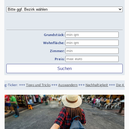
Grundstück:
Wohnfläche:
Zimmer:
Preis:
s und Tricks
+++
Auswandern
+++
Nachhaltigkeit
+++
Die 4 interessantesten Immob