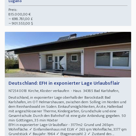
Lugano
Preis:
815.000,00 €
~ 698.781,00 £
~ 901.553,00 $
Deutschland: EFH in exponierter Lage Urlaubsflair
Kirche, Kloster verkaufen - Haus 34385 Bad Karlshafen,
N72540018
Deutschland, in exponierter Lage oberhalb der Barockstadt Bad
Karlshafen, im OT Helmarshausen, zwischen dem Solling im Norden und
dem Reinhardswald im Süden. Einkaufsmöglichkeiten, Ärzte, Hallenbad
mit angeschlossener Therme, Kindergarten, Grundschule und eine
Gesamtschule. Durch den Bahnhof ist eine gute Anbindung gegeben. 50
min Göttingen, 35 min Höxter
EFH in exponierter Lage-Urlaubsflair - 3177m2 Grund und 265qm
Wohnfläche. ✓ Einfamilienhaus mit ELW ✓ 265 qm Wohnfläche, 3.177 qm
Grundstück ✓ Baujahr: 1964 ✓ Etagenanzahl: 2 ✓ Zustand des ...