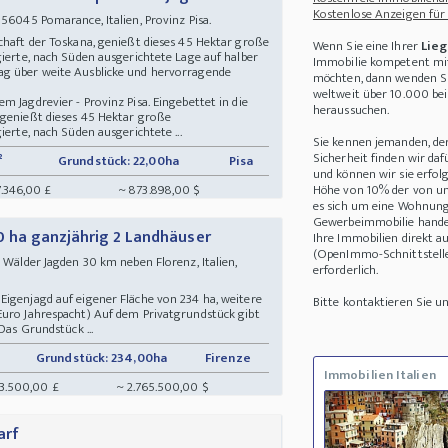
Kostenlose Anzeigen für
6045 Pomarance, Italien, Provinz Pisa.
chaft der Toskana, genießt dieses 45 Hektar große
Wenn Sie eine Ihrer
Lieg
gierte, nach Süden ausgerichtete Lage auf halber
Immobilie kompetent mit
ag über weite Ausblicke und hervorragende
möchten, dann wenden Sie
weltweit über 10.000 be
m Jagdrevier - Provinz Pisa. Eingebettet in die
heraussuchen.
 genießt dieses 45 Hektar große
ierte, nach Süden ausgerichtete ...
Sie kennen jemanden, de
Sicherheit finden wir daf
²
Grundstück: 22,00ha
Pisa
und können wir sie erfolg
.346,00 £
~ 873.898,00 $
Höhe von 10% der von uns
es sich um eine Wohnung
Gewerbeimmobilie handel
0 ha ganzjährig 2 Landhäuser
Ihre Immobilien direkt a
(OpenImmo-Schnittstelle)
Wälder Jagden 30 km neben Florenz, Italien,
erforderlich.
Eigenjagd auf eigener Fläche von 234 ha, weitere
Bitte kontaktieren Sie 
Euro Jahrespacht) Auf dem Privatgrundstück gibt
Das Grundstück ...
Grundstück: 234,00ha
Firenze
Immobilien Italien
43.500,00 £
~ 2.765.500,00 $
arf