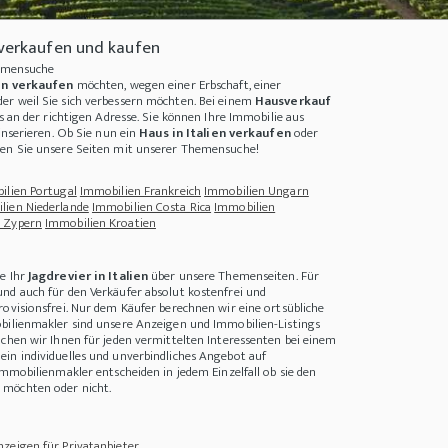
n verkaufen und kaufen
Themensuche
ien verkaufen
möchten, wegen einer Erbschaft, einer
er weil Sie sich verbessern möchten. Bei einem
Hausverkauf
s an der richtigen Adresse. Sie können Ihre
Immobilie aus
inserieren. Ob Sie nun ein
Haus in Italien verkaufen
oder
hen Sie unsere Seiten mit unserer Themensuche!
ilien Portugal
Immobilien Frankreich
Immobilien Ungarn
lien Niederlande
Immobilien Costa Rica
Immobilien
 Zypern
Immobilien Kroatien
e Ihr
Jagdrevier in Italien
über unsere Themenseiten. Für
Guerrilla Gardening und Flower Bombing
+++
Warum lohnt sich Nachhaltigkeit?
++
nd auch für den Verkäufer absolut kostenfrei und
rovisionsfrei. Nur dem Käufer berechnen wir eine ortsübliche
bilienmakler sind unsere Anzeigen und Immobilien-Listings
achen wir Ihnen für jeden vermittelten Interessenten bei einem
ein individuelles und unverbindliches Angebot auf
Immobilienmakler entscheiden in jedem Einzelfall ob sie den
möchten oder nicht.
zeigen für Privatanbieter