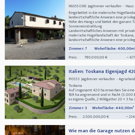
Jagdrevier verkaufen - Haus 5
N60550369
Eingebettet in die malerische Hügellands
landwirtschaftliche Anwesen eine privile
Höhe des Hangs und bietet den ganzen T
Sonneneinstrahlung
Landwirtschaftliches Anwesen mit private
malerische Hügellandschaft der Toskana,
landwirtschaftliche Anwesen eine privileg
Zimmer: 7
Wohnfläche: 400,00m
Preis:
790.000,00 €
~ 677
Italien: Toskana Eigenjagd 42
Jagdrevier verkaufen - Agrarland 
PI0533
Toskana
Auf insgesamt 420 ha erwerben Sie eine 
189 ha angrenzend sind in Pacht (5.000 
es eigene Quelle, 2 Wildgatter 20 + 3 ha. 
Zimmer: 3
Wohnfläche: 440,00m²
Preis:
2.500.000,00 €
~ 2.1
Wie man die Garage nutzen d