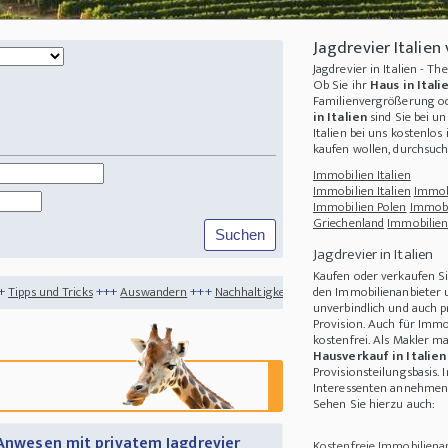
Jagdrevier Italie
Jagdrevier in Italien - 
Ob Sie ihr
Haus in Ital
Familienvergrößerung od
in Italien
sind Sie bei un
Italien
bei uns kostenlos 
kaufen wollen, durchsuc
Immobilien Italien
Immobilien Italien
Immob
Immobilien Polen
Immobi
Griechenland
Immobilien
Jagdrevier in Italien
Kaufen oder verkaufen Si
++
Auswandern
+++
Nachhaltigkeit
+++
Origami - Die Kunst des Papierfaltens
+++
den Immobilienanbieter u
unverbindlich und auch p
Provision. Auch für Immo
kostenfrei. Als Makler m
Hausverkauf in Italien
Provisionsteilungsbasis. 
Interessenten annehmen 
Sehen Sie hierzu auch:
 Anwesen mit privatem Jagdrevier
Kostenfreie Immobilienan