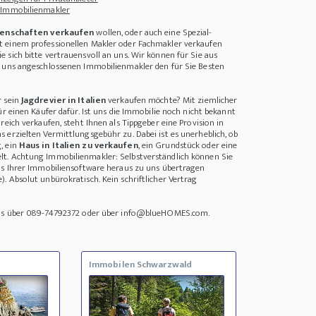
 Immobilienmakler
enschaften verkaufen
wollen, oder auch eine Spezial-
 einem professionellen Makler oder Fachmakler verkaufen
 sich bitte vertrauensvoll an uns. Wir können für Sie aus
i uns angeschlossenen Immobilienmakler den für Sie Besten
r sein
Jagdrevier in Italien
verkaufen möchte? Mit ziemlicher
ür einen Käufer dafür. Ist uns die Immobilie noch nicht bekannt
reich verkaufen, steht Ihnen als Tippgeber eine Provision in
 erzielten Vermittlungsgebühr zu. Dabei ist es unerheblich, ob
, ein
Haus in Italien zu verkaufen
, ein Grundstück oder eine
t. Achtung Immobilienmakler: Selbstverständlich können Sie
us Ihrer Immobiliensoftware heraus zu uns übertragen
. Absolut unbürokratisch. Kein schriftlicher Vertrag
uns über 089-74792372 oder über info@blueHOMES.com.
Immobilen Schwarzwald