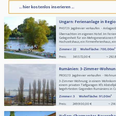
... hier kostenlos inserieren ...
Ungarn: Ferienanlage in Regi
Jagdrevier verkaufen - Anlageo
PH0729
Übernachten im eigenen Hotel. Im Ferien
Gelegenheit für ein Mehrgenerationen-Fa
Hochzeitshaus, ein Firmenferienhaus, eine 
Zimmer: 22
Wohnfläche: 700,00m²
Preis:
341.572,00 €
~ 292.
Rumänien: 3-Zimmer-Wohnung i
Jagdrevier verkaufen - Wohn
PRO0213
3-Zimmer-Wohnung in einem Wohnkomplex
einem privaten Tiefgaragen Kfz Abstellpl
begehrtesten Gegenden Rumäniens in Con
Zimmer: 3
Wohnfläche: 91,00m²
Preis:
249.900,00 €
~ 214