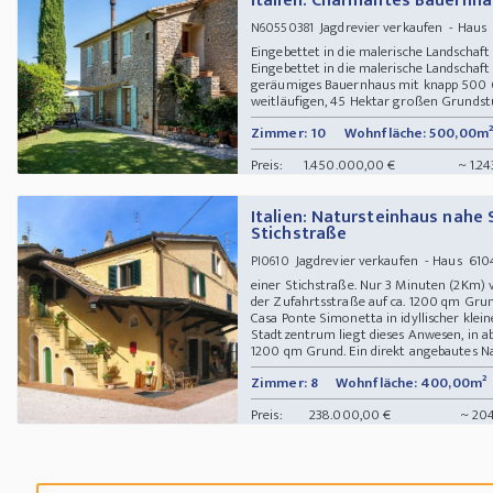
Italien: Charmantes Bauernha
Jagdrevier verkaufen - Haus 5
N60550381
Eingebettet in die malerische Landschaf
Eingebettet in die malerische Landschaft
geräumiges Bauernhaus mit knapp 500
weitläufigen, 45 Hektar großen Grundst
Zimmer: 10
Wohnfläche: 500,00m²
Preis:
1.450.000,00 €
~ 1.2
Italien: Natursteinhaus nahe
Stichstraße
Jagdrevier verkaufen - Haus 6104
PI0610
einer Stichstraße. Nur 3 Minuten (2Km)
der Zufahrtsstraße auf ca. 1200 qm Gr
Casa Ponte Simonetta in idyllischer kle
Stadtzentrum liegt dieses Anwesen, in a
1200 qm Grund. Ein direkt angebautes Nac
Zimmer: 8
Wohnfläche: 400,00m²
Preis:
238.000,00 €
~ 204