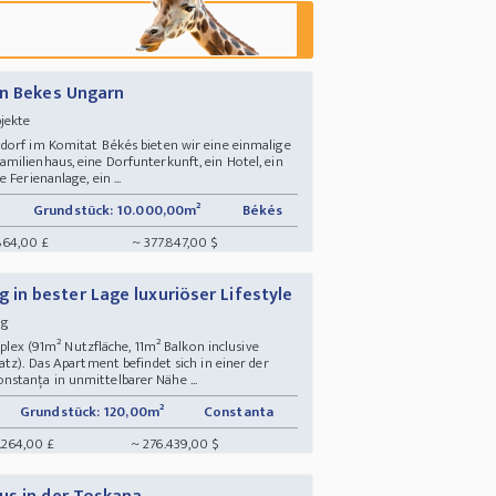
on Bekes Ungarn
bjekte
dorf im Komitat Békés bieten wir eine einmalige
milienhaus, eine Dorfunterkunft, ein Hotel, ein
Ferienanlage, ein ...
Grundstück: 10.000,00m²
Békés
864,00 £
~ 377.847,00 $
n bester Lage luxuriöser Lifestyle
ung
 (91m² Nutzfläche, 11m² Balkon inclusive
atz). Das Apartment befindet sich in einer der
stanța in unmittelbarer Nähe ...
Grundstück: 120,00m²
Constanta
.264,00 £
~ 276.439,00 $