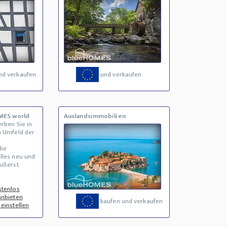
nd verkaufen
und verkaufen
MES world
Auslandsimmobilien
rben Sie in
n Umfeld der
die
lles neu und
äußerst
stenlos
anbieten
kaufen und verkaufen
einstellen