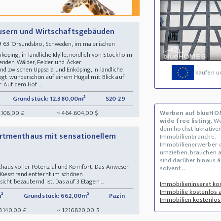
usern und Wirtschaftsgebäuden
9 63 Örsundsbro, Schweden, im malerischen
öping, in ländliche Idylle, nördlich von Stockholm
genden Wälder, Felder und Äcker
d zwischen Uppsala und Enköping, in ländliche
kaufen u
liegt wunderschön auf einem Hügel mit Blick auf
 Auf dem Hof ...
Grundstück: 12.380,00m²
S20-29
.108,00 £
~ 464.604,00 $
Werben auf blueHO
wide free listing.
We
dem höchst lukrative
artmenthaus mit sensationellem
Immobilienbranche.
Immobilienerwerber 
umziehen, brauchen a
s
sind darüber hinaus 
haus voller Potenzial und Komfort. Das Anwesen
solvent ..
Kiesstrand entfernt im schönen
cht bezaubernd ist. Das auf 3 Etagen ...
Immobilieninserat ko
Immobilie kostenlos 
²
Grundstück: 662,00m²
Pazin
Immobilien kostenlos 
3.140,00 £
~ 1.216.820,00 $