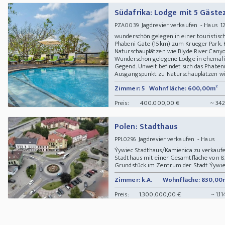
Südafrika: Lodge mit 5 Gäst
Jagdrevier verkaufen - Haus 12
PZA0039
wunderschön gelegen in einer touristisch
Phabeni Gate (15km) zum Krueger Park. 
Naturschauplätzen wie Blyde River Ca
Wunderschön gelegene Lodge in ehemalig
Gegend. Unweit befindet sich das Phaben
Ausgangspunkt zu Naturschauplätzen wie 
Zimmer: 5
Wohnfläche: 600,00m²
Preis:
400.000,00 €
~ 342
Polen: Stadthaus
Jagdrevier verkaufen - Haus
PPL0296
Ýywiec Stadthaus/Kamienica zu verkaufe
Stadthaus mit einer Gesamtfläche von 
Grundstück im Zentrum der Stadt Ýywiec. 
Zimmer: k.A.
Wohnfläche: 830,00
Preis:
1.300.000,00 €
~ 1.1