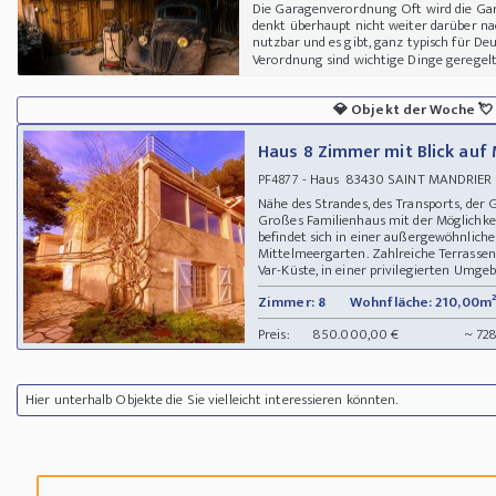
Die Garagenverordnung Oft wird die Gar
denkt überhaupt nicht weiter darüber nach
nutzbar und es gibt, ganz typisch für De
Verordnung sind wichtige Dinge geregelt, 
💎
Objekt der Woche
💘
Haus 8 Zimmer mit Blick auf
- Haus 83430 SAINT MANDRIER sur
PF4877
Nähe des Strandes, des Transports, der
Großes Familienhaus mit der Möglichkei
befindet sich in einer außergewöhnlic
Mittelmeergarten. Zahlreiche Terrassen.
Var-Küste, in einer privilegierten Umgeb
Zimmer: 8
Wohnfläche: 210,00m²
Preis:
850.000,00 €
~ 72
Hier unterhalb Objekte die Sie vielleicht interessieren könnten.