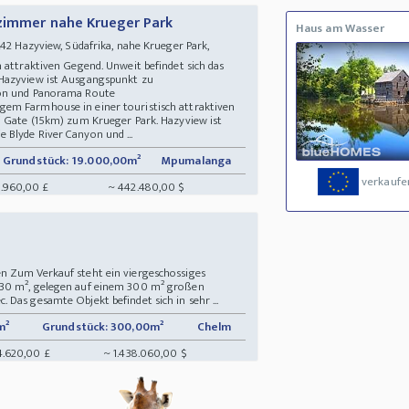
ezimmer nahe Krueger Park
Haus am Wasser
42 Hazyview, Südafrika, nahe Krueger Park,
 attraktiven Gegend. Unweit befindet sich das
Hazyview ist Ausgangspunkt zu
nyon und Panorama Route
em Farmhouse in einer touristisch attraktiven
i Gate (15km) zum Krueger Park. Hazyview ist
Blyde River Canyon und ...
Grundstück: 19.000,00m²
Mpumalanga
verkaufe
.960,00 £
~ 442.480,00 $
n Zum Verkauf steht ein viergeschossiges
830 m², gelegen auf einem 300 m² großen
Das gesamte Objekt befindet sich in sehr ...
m²
Grundstück: 300,00m²
Chelm
14.620,00 £
~ 1.438.060,00 $