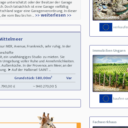
age unterschätzt oder der Besitzer der Garage
. Doch tatsächlich ist eine Garage vielfältig
utschland sogar eine Garagenverordnung. In dieser
>> weiterlesen >>
die vom Bau bis hin ...
verkaufe
 Mittelmeer
 MER, Avenue, Frankreich, sehr ruhig. In der
Immobilien Ungarn
 Geschäfte
t, ein unabhängiges Studio zu mieten. Sie
hen Umgebung voller Ruhe und Annehmlichkeiten.
 Außenküche.. In der Provence, am Meer, an der
ung. ➤ Auf der Halbinsel SAINT ...
Grundstück: 580,00m²
Var
8.790,00 £
~ 940.270,00 $
kaufen u
Fachwerkhaus