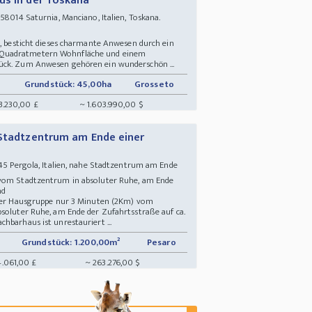
us in der Toskana
8014 Saturnia, Manciano, Italien, Toskana.
t
 , besticht dieses charmante Anwesen durch ein
 Quadratmetern Wohnfläche und einem
ück. Zum Anwesen gehören ein wunderschön ...
Grundstück: 45,00ha
Grosseto
43.230,00 £
~ 1.603.990,00 $
 Stadtzentrum am Ende einer
5 Pergola, Italien, nahe Stadtzentrum am Ende
 vom Stadtzentrum in absoluter Ruhe, am Ende
und
iner Hausgruppe nur 3 Minuten (2Km) vom
bsoluter Ruhe, am Ende der Zufahrtsstraße auf ca.
hbarhaus ist unrestauriert ...
Grundstück: 1.200,00m²
Pesaro
.061,00 £
~ 263.276,00 $