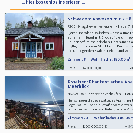
... hier kostenlos inserieren ...
Schweden: Anwesen mit 2 Hä
Jagdrevier verkaufen - Haus 74
PS0049
Fjärdhundraland zwischen Uppsala und Enk
auf einem Hügel mit Blick auf die umlie
Bauernhof im malerischen Fjärdhundralan
Idylle, nördlich von Stockholm. Der Hof 
die umliegenden Wälder, Felder und Äcker.
Zimmer: 8
Wohnfläche: 180,00m²
Preis:
420.000,00 €
~ 360
Kroatien: Phantastisches Ap
Meerblick
Jagdrevier verkaufen - Hau
N65520007
Hervorragend ausgestattetes Apartment
liegt 700 m über die Straße vom ersten 
Touristenzentrum von Rabac, wo die Aussi
Zimmer: 20
Wohnfläche: 400,00m
Preis:
1.100.000,00 €
~ 94