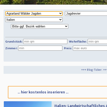
Grundstück:
Wohnfläche:
Zimmer:
Preis:
+++ Blog-Ticker: +++
Tipps und Tricks
+
... hier kostenlos inserieren ...
Italien: Landwirtschaftliches