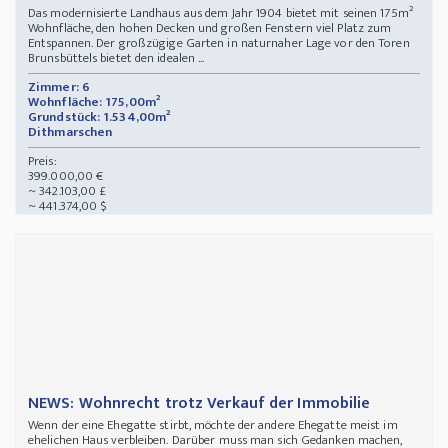
Das modernisierte Landhaus aus dem Jahr 1904 bietet mit seinen 175m²
Wohnfläche, den hohen Decken und großen Fenstern viel Platz zum
Entspannen. Der großzügige Garten in naturnaher Lage vor den Toren
Brunsbüttels bietet den idealen ...
Zimmer: 6
Wohnfläche: 175,00m²
Grundstück: 1.534,00m²
Dithmarschen
Preis:
399.000,00 €
~ 342.103,00 £
~ 441.374,00 $
NEWS: Wohnrecht trotz Verkauf der Immobilie
Wenn der eine Ehegatte stirbt, möchte der andere Ehegatte meist im
ehelichen Haus verbleiben. Darüber muss man sich Gedanken machen,