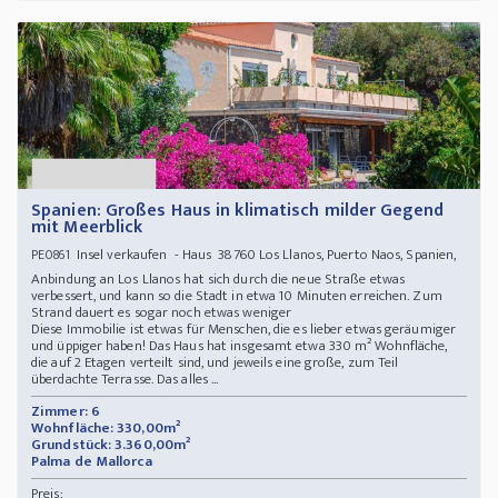
Spanien: Großes Haus in klimatisch milder Gegend
mit Meerblick
Insel verkaufen - Haus 38760 Los Llanos, Puerto Naos, Spanien,
PE0861
Anbindung an Los Llanos hat sich durch die neue Straße etwas
verbessert, und kann so die Stadt in etwa 10 Minuten erreichen. Zum
Strand dauert es sogar noch etwas weniger
Diese Immobilie ist etwas für Menschen, die es lieber etwas geräumiger
und üppiger haben! Das Haus hat insgesamt etwa 330 m² Wohnfläche,
die auf 2 Etagen verteilt sind, und jeweils eine große, zum Teil
überdachte Terrasse. Das alles ...
Zimmer: 6
Wohnfläche: 330,00m²
Grundstück: 3.360,00m²
Palma de Mallorca
Preis: