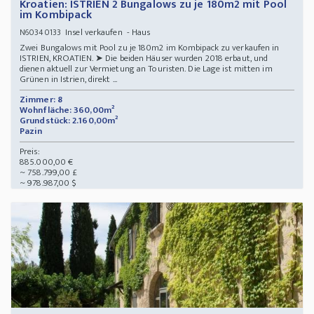
Kroatien: ISTRIEN 2 Bungalows zu je 180m2 mit Pool
im Kombipack
Insel verkaufen - Haus
N60340133
Zwei Bungalows mit Pool zu je 180m2 im Kombipack zu verkaufen in
ISTRIEN, KROATIEN. ➤ Die beiden Häuser wurden 2018 erbaut, und
dienen aktuell zur Vermietung an Touristen. Die Lage ist mitten im
Grünen in Istrien, direkt ...
Zimmer: 8
Wohnfläche: 360,00m²
Grundstück: 2.160,00m²
Pazin
Preis:
885.000,00 €
~ 758.799,00 £
~ 978.987,00 $