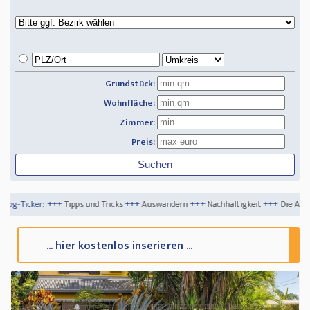
Grundstück:
Wohnfläche:
Zimmer:
Preis:
pps und Tricks
+++
Auswandern
+++
Nachhaltigkeit
+++
Die Auswirkung des Brexit 
... hier kostenlos inserieren ...