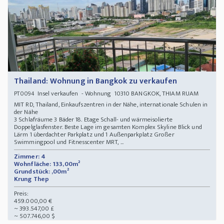
Thailand: Wohnung in Bangkok zu verkaufen
Insel verkaufen - Wohnung 10310 BANGKOK, THIAM RUAM
PT0094
MIT RD, Thailand, Einkaufszentren in der Nähe, internationale Schulen in
der Nähe
3 Schlafräume 3 Bäder 18. Etage Schall- und wärmeisolierte
Doppelglasfenster. Beste Lage im gesamten Komplex Skyline Blick und
Lärm 1 überdachter Parkplatz und 1 Außenparkplatz Großer
Swimmingpool und Fitnesscenter MRT, ...
Zimmer: 4
Wohnfläche: 133,00m²
Grundstück: ,00m²
Krung Thep
Preis:
459.000,00 €
~ 393.547,00 £
~ 507.746,00 $