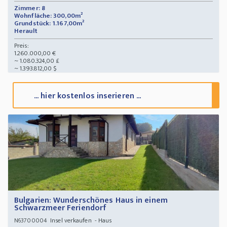
Zimmer: 8
Wohnfläche: 300,00m²
Grundstück: 1.167,00m²
Herault
Preis:
1.260.000,00 €
~ 1.080.324,00 £
~ 1.393.812,00 $
... hier kostenlos inserieren ...
Bulgarien: Wunderschönes Haus in einem
Schwarzmeer Feriendorf
Insel verkaufen - Haus
N63700004