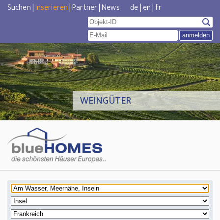
Suchen
|
Inserieren
|
Partner
|
News
de
|
en
|
fr
WEINGÜTER