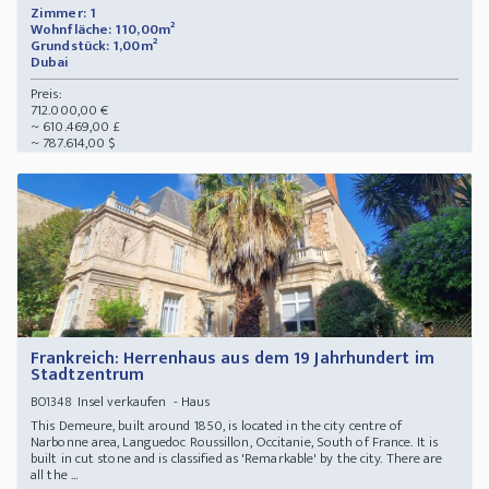
Zimmer: 1
Wohnfläche: 110,00m²
Grundstück: 1,00m²
Dubai
Preis:
712.000,00 €
~ 610.469,00 £
~ 787.614,00 $
Frankreich: Herrenhaus aus dem 19 Jahrhundert im
Stadtzentrum
Insel verkaufen - Haus
BO1348
This Demeure, built around 1850, is located in the city centre of
Narbonne area, Languedoc Roussillon, Occitanie, South of France. It is
built in cut stone and is classified as 'Remarkable' by the city. There are
all the ...